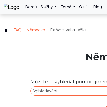
Domů
Služby
Země
O nás
Blog
FAQ
Německo
Daňová kalkulačka
Něm
Můžete je vyhledat pomocí jména 