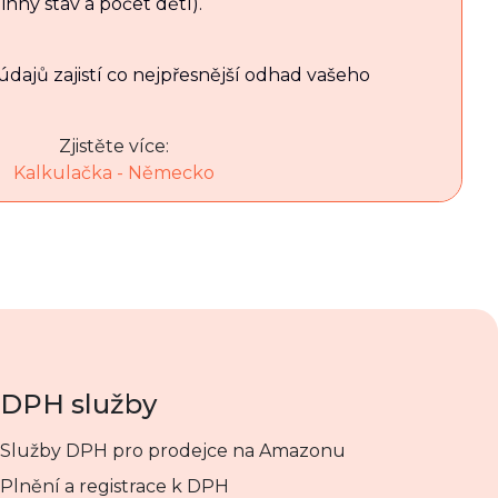
inný stav a počet dětí).
dajů zajistí co nejpřesnější odhad vašeho
Zjistěte více:
Kalkulačka - Německo
DPH služby
Služby DPH pro prodejce na Amazonu
Plnění a registrace k DPH