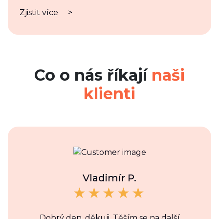
Zjistit více
>
Co o nás říkají
naši
klienti
Vladimír P.
Dobrý den, děkuji. Těším se na další