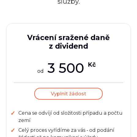
služby.
Vrácení sražené daně
z dividend
3 500
Kč
od
Vyplnit žádost
Cena se odvíjí od složitosti případu a počtu
zemí
Celý proces vyřídíme za vás ‑ od podání