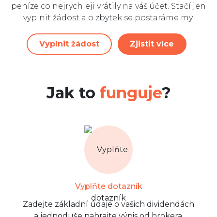
peníze co nejrychleji vrátily na váš účet. Stačí jen
vyplnit žádost a o zbytek se postaráme my.
Vyplnit žádost
Zjistit více
Jak to
funguje
?
Vyplňte dotazník
Zadejte základní údaje o vašich dividendách
a jednoduše nahrajte výpis od brokera.