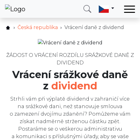
Domů
Česká republika
Vrácení daně z dividend
Jak to funguje?
Služby
Ceník
Země
FAQ
ŽÁDOST O VRÁCENÍ ROZDÍLU SRÁŽKOVÉ DANĚ Z
O nás
DIVIDEND
Ostatní služby
Blog
Vrácení srážkové daně
Recenze
Kontakt
z
dividend
Blog
Strhli vám při výplatě dividend v zahraničí více
Zavolejte mi
Přihlásit se
na srážkové dani, než stanovuje smlouva
o zamezení dvojímu zdanění? Pomůžeme vám
získat nadměrně strženou částku zpět.
Postaráme se o veškerou administrativu
a komunikaci s příslušnými úřady, aby se vaše