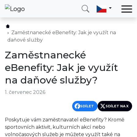
Domů
Služby
Zaměstnanecké eBenefity: Jak je využít na
daňové služby
Země
Zaměstnanecké
O nás
eBenefity: Jak je využít
Blog
na daňové služby?
Kontakt
1. červenec 2026
Zavolejte mi
Přihlásit se
SDÍLET
SDÍLET NA X
Poskytuje vám zaměstnavatel eBenefity? Kromě
sportovních aktivit, kulturních akcí nebo
volnočasových služeb je můžete využít také na