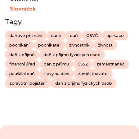
Slovníček
Tagy
daňové přiznání
daně
daň
OSVČ
aplikace
podnikání
podnikatel
živnostník
živnost
daň z příjmů
daň z příjmů fyzických osob
finanční úřad
daň z příjmu
ČSSZ
zaměstnanec
paušální daň
slevy na dani
zaměstnavatel
zdravotní pojištění
daň z příjmu fyzických osob