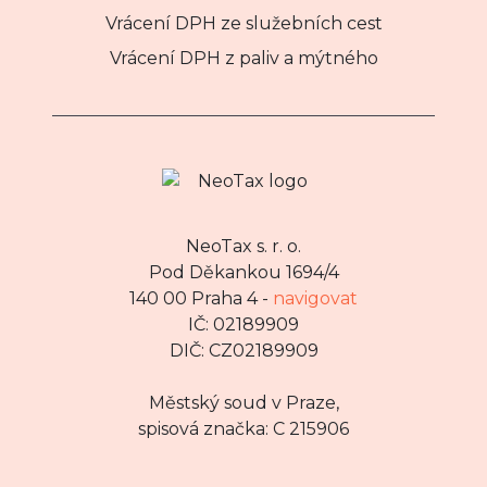
Vrácení DPH ze služebních cest
Vrácení DPH z paliv a mýtného
NeoTax s. r. o.
Pod Děkankou 1694/4
140 00 Praha 4 -
navigovat
IČ: 02189909
DIČ: CZ02189909
Městský soud v Praze,
spisová značka: C 215906