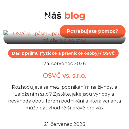
OSVČ v 1. pásmu paušálního
režimu: Nová výše zálohy a
Náš
blog
přeplatek
Potřebujete pomoc?
Daň z příjmu (fyzické a právnické osoby) / OSVČ
24. červenec 2026
OSVČ vs. s.r.o.
Rozhodujete se mezi podnikáním na živnost a
založením s.r.o.? Zjistěte, jaké jsou výhody a
nevýhody obou forem podnikání a která varianta
může být vhodnější právě pro vás.
21. červenec 2026