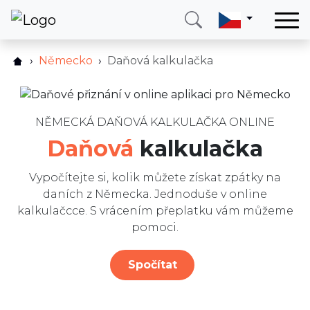
Domů
Německo
Daňová kalkulačka
Jak to funguje?
Služby
Kalkulačka
Země
FAQ
NĚMECKÁ DAŇOVÁ KALKULAČKA ONLINE
O nás
Daňová
kalkulačka
Ostatní služby
Blog
Recenze
Vypočítejte si, kolik můžete získat zpátky na
Kontakt
daních z Německa. Jednoduše v online
Blog
kalkulačcce. S vrácením přeplatku vám můžeme
Napište nám
Zavolejte mi
Přihlásit se
pomoci.
Spočítat