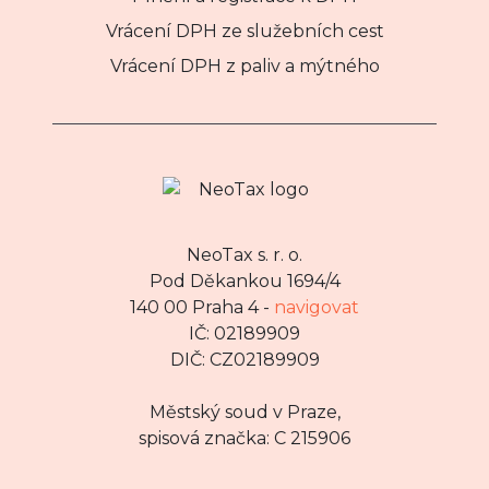
Vrácení DPH ze služebních cest
Vrácení DPH z paliv a mýtného
NeoTax s. r. o.
Pod Děkankou 1694/4
140 00 Praha 4 -
navigovat
IČ: 02189909
DIČ: CZ02189909
Městský soud v Praze,
spisová značka: C 215906