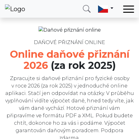
Domů
Zvolte zemi
Služby
Daně v Česku a na Slovensku
DAŇOVÉ PŘIZNÁNÍ ONLINE
Země
Online daňové přiznání
Služby k DPH
O nás
2026
(za rok 2025)
O nás
Blog
FAQ
Zpracujte si daňové přiznání pro fyzické osoby
Kontakt
v roce 2026 (za rok 2025) v jednoduché online
Recenze
aplikaci. Stačí jen odpovídat na otázky. V průběhu
Blog
Zavolejte mi
Přihlásit se
vyplňování vidíte výpočet daně, hned tedy víte, jak
vám daně vychází. Hotové přiznání vám
Napište nám
připravíme ve formátu PDF a XML. Pokud budete
chtít, dokonce ho za vás i podáme. Výpočet
garantován daňovým poradcem. Podpora
zdarma.