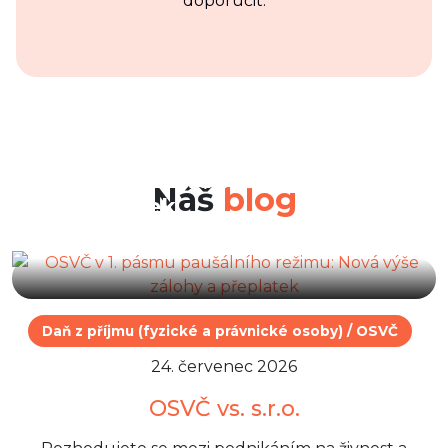
doporučit.
30. červenec 2026
OSVČ v 1. pásmu paušálního
režimu: Nová výše zálohy a
Náš
blog
přeplatek
Daň z příjmu (fyzické a právnické osoby) / OSVČ
24. červenec 2026
OSVČ vs. s.r.o.