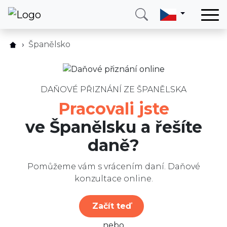
Domů
Španělsko
Jak to funguje?
Služby
Ceník
Země
FAQ
DAŇOVÉ PŘIZNÁNÍ ZE ŠPANĚLSKA
O nás
Pracovali jste
Recenze
Blog
ve Španělsku a řešíte
Blog
Kontakt
daně?
Napište nám
Zavolejte mi
Přihlásit se
Pomůžeme vám s vrácením daní. Daňové
konzultace online.
Začít teď
nebo