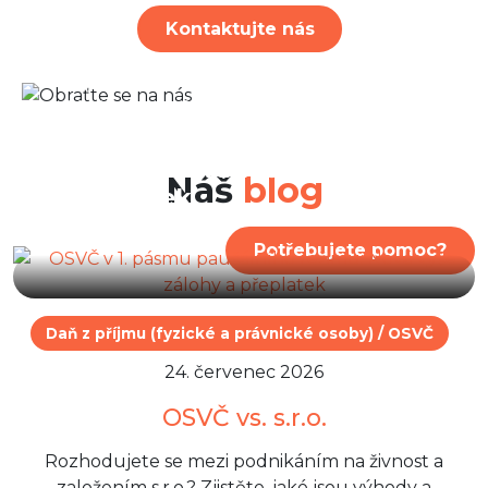
Kontaktujte nás
30. červenec 2026
OSVČ v 1. pásmu paušálního
režimu: Nová výše zálohy a
Náš
blog
přeplatek
Potřebujete pomoc?
Daň z příjmu (fyzické a právnické osoby) / OSVČ
24. červenec 2026
OSVČ vs. s.r.o.
Rozhodujete se mezi podnikáním na živnost a
založením s.r.o.? Zjistěte, jaké jsou výhody a