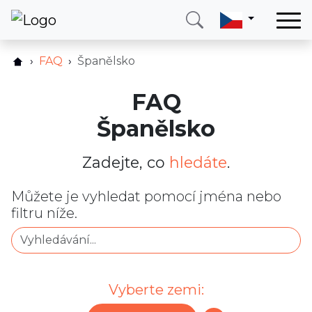
Domů
FAQ
Španělsko
Služby
FAQ
Země
Španělsko
O nás
Blog
Zadejte, co
hledáte
.
Kontakt
Můžete je vyhledat pomocí jména nebo
filtru níže.
Zavolejte mi
Přihlásit se
Vyberte zemi: