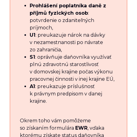
Prohlášení poplatníka daně z
příjmů fyzických osob
:
potvrdenie o zdaniteľných
príjmoch,
U1
: preukazuje nárok na dávky
v nezamestnanosti po návrate
zo zahraničia,
S1
: oprávňuje daňovníka využívať
plnú zdravotnú starostlivosť
v domovskej krajine počas výkonu
pracovnej činnosti v inej krajine EÚ,
A1
: preukazuje príslušnosť
k právnym predpisom v danej
krajine.
Okrem toho vám pomôžeme
so získaním formulára
EWR
, vďaka
ktorému získate status daňovníka