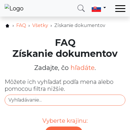
Domov
FAQ
Všetky
Získanie dokumentov
Služby
FAQ
Krajina
Získanie dokumentov
O nás
Blog
Zadajte, čo
hľadáte
.
Kontakt
Môžete ich vyhľadať podľa mena alebo
pomocou filtra nižšie.
Zavolajte mi
Prihlásiť sa
Vyberte krajinu: