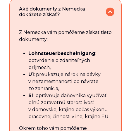
Aké dokumenty z Nemecka
dokážete získať?
Z Nemecka vám pomôžeme získať tieto
dokumenty:
Lohnsteuerbescheinigung
:
potvrdenie o zdaniteľných
príjmoch,
U1
: preukazuje nárok na dávky
v nezamestnanosti po návrate
zo zahraničia,
S1
: oprávňuje daňovníka využívať
plnú zdravotnú starostlivosť
v domovskej krajine počas výkonu
pracovnej činnosti v inej krajine EÚ.
Okrem toho vám pomôžeme