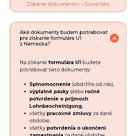
Získanie dokumentov – Slovensko
Aké dokumenty budem potrebovať
pre získanie formulára U1
z Nemecka?
Na získanie
formulára U1
budete
potrebovať tieto dokumenty:
Splnomocnenie
(obdržíte od nás),
výplatné pásky
alebo
ročné
potvrdenie o príjmoch
Lohnbescheinigung
,
všetky
pracovné zmluvy
za dané
obdobie,
všetky
potvrdenia o ukončení
zamestnania
za dané obdobie,