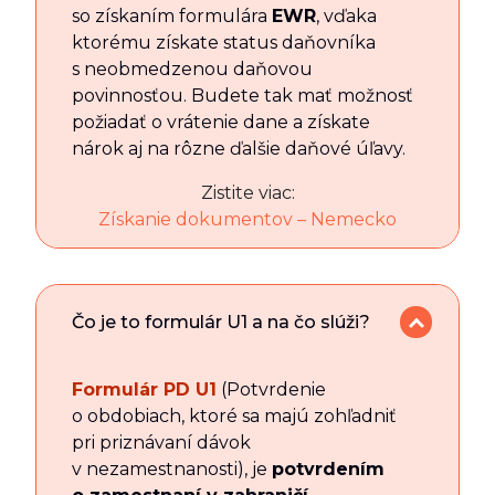
so získaním formulára
EWR
, vďaka
ktorému získate status daňovníka
s neobmedzenou daňovou
povinnosťou. Budete tak mať možnosť
požiadať o vrátenie dane a získate
nárok aj na rôzne ďalšie daňové úľavy.
Zistite viac:
Získanie dokumentov – Nemecko
Čo je to formulár U1 a na čo slúži?
Formulár PD U1
(Potvrdenie
o obdobiach, ktoré sa majú zohľadniť
pri priznávaní dávok
v nezamestnanosti), je
potvrdením