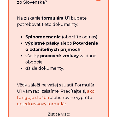
zo Slovenska?
Na získanie
formulára U1
budete
potrebovať tieto dokumenty:
Splnomocnenie
(obdržíte od nás),
výplatné pásky
alebo
Potvrdenie
o zdaniteľných príjmoch
,
všetky
pracovné zmluvy
za dané
obdobie,
ďalšie dokumenty.
Vždy záleží na vašej situácii. Formulár
U1 vám radi zaistíme. Prečítajte si,
ako
funguje služba
alebo rovno vyplňte
objednávkový formulár
.
Zistite viac: