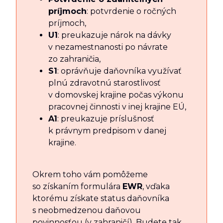
príjmoch
: potvrdenie o ročných
príjmoch,
U1
: preukazuje nárok na dávky
v nezamestnanosti po návrate
zo zahraničia,
S1
: oprávňuje daňovníka využívať
plnú zdravotnú starostlivosť
v domovskej krajine počas výkonu
pracovnej činnosti v inej krajine EÚ,
A1
: preukazuje príslušnosť
k právnym predpisom v danej
krajine.
Okrem toho vám pomôžeme
so získaním formulára
EWR
, vďaka
ktorému získate status daňovníka
s neobmedzenou daňovou
povinnosťou (v zahraničí). Budete tak