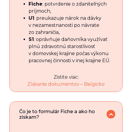
Fiche
: potvrdenie o zdaniteľných
príjmoch,
U1
: preukazuje nárok na dávky
v nezamestnanosti po návrate
zo zahraničia,
S1
: oprávňuje daňovníka využívať
plnú zdravotnú starostlivosť
v domovskej krajine počas výkonu
pracovnej činnosti v inej krajine EÚ.
Zistite viac:
Získanie dokumentov – Belgicko
Čo je to formulár Fiche a ako ho
získam?