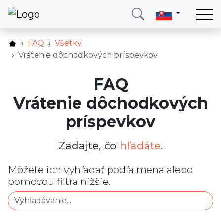
Domov
FAQ
Všetky
Služby
Vrátenie dôchodkových príspevkov
Krajina
FAQ
O nás
Vrátenie dôchodkových
Blog
príspevkov
Kontakt
Zadajte, čo
hľadáte
.
Zavolajte mi
Prihlásiť sa
Môžete ich vyhľadať podľa mena alebo
pomocou filtra nižšie.