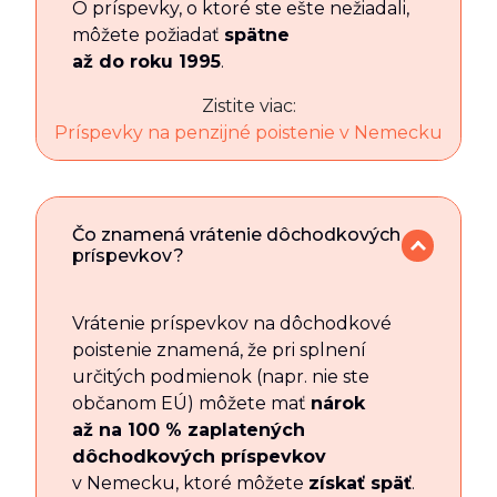
O príspevky, o ktoré ste ešte nežiadali,
môžete požiadať
spätne
až do roku 1995
.
Zistite viac:
Príspevky na penzijné poistenie v Nemecku
Čo znamená vrátenie dôchodkových
príspevkov?
Vrátenie príspevkov na dôchodkové
poistenie znamená, že pri splnení
určitých podmienok (napr. nie ste
občanom EÚ) môžete mať
nárok
až na 100 % zaplatených
dôchodkových príspevkov
v Nemecku, ktoré môžete
získať späť
.