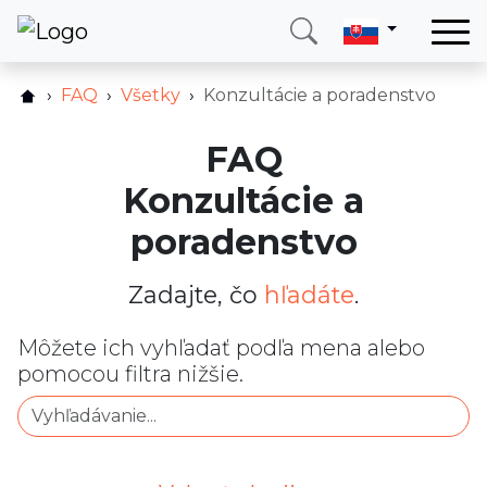
Domov
FAQ
Všetky
Konzultácie a poradenstvo
Služby
FAQ
Krajina
Konzultácie a
O nás
poradenstvo
Blog
Kontakt
Zadajte, čo
hľadáte
.
Môžete ich vyhľadať podľa mena alebo
Zavolajte mi
Prihlásiť sa
pomocou filtra nižšie.