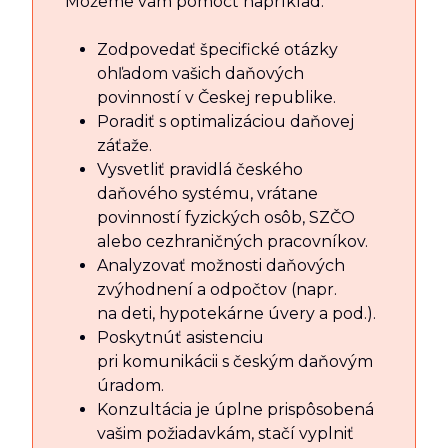
Môžeme vám pomôcť napríklad:
Zodpovedať špecifické otázky
ohľadom vašich daňových
povinností v Českej republike.
Poradiť s optimalizáciou daňovej
záťaže.
Vysvetliť pravidlá českého
daňového systému, vrátane
povinností fyzických osôb, SZČO
alebo cezhraničných pracovníkov.
Analyzovať možnosti daňových
zvýhodnení a odpočtov (napr.
na deti, hypotekárne úvery a pod.).
Poskytnúť asistenciu
pri komunikácii s českým daňovým
úradom.
Konzultácia je úplne prispôsobená
vašim požiadavkám, stačí vyplniť