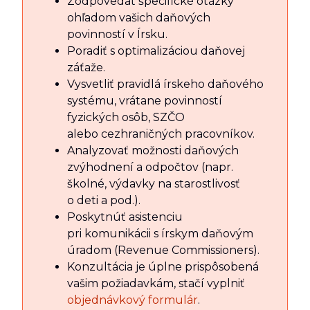
Zodpovedať špecifické otázky
ohľadom vašich daňových
povinností v Írsku.
Poradiť s optimalizáciou daňovej
záťaže.
Vysvetliť pravidlá írskeho daňového
systému, vrátane povinností
fyzických osôb, SZČO
alebo cezhraničných pracovníkov.
Analyzovať možnosti daňových
zvýhodnení a odpočtov (napr.
školné, výdavky na starostlivosť
o deti a pod.).
Poskytnúť asistenciu
pri komunikácii s írskym daňovým
úradom (Revenue Commissioners).
Konzultácia je úplne prispôsobená
vašim požiadavkám, stačí vyplniť
objednávkový formulár
.