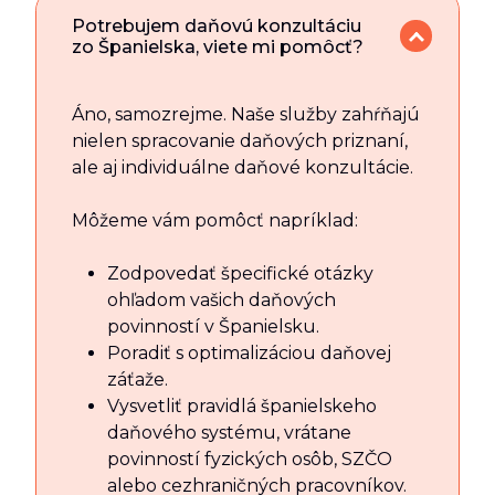
Potrebujem daňovú konzultáciu
zo Španielska, viete mi pomôcť?
Áno, samozrejme. Naše služby zahŕňajú
nielen spracovanie daňových priznaní,
ale aj individuálne daňové konzultácie.
Môžeme vám pomôcť napríklad:
Zodpovedať špecifické otázky
ohľadom vašich daňových
povinností v Španielsku.
Poradiť s optimalizáciou daňovej
záťaže.
Vysvetliť pravidlá španielskeho
daňového systému, vrátane
povinností fyzických osôb, SZČO
alebo cezhraničných pracovníkov.