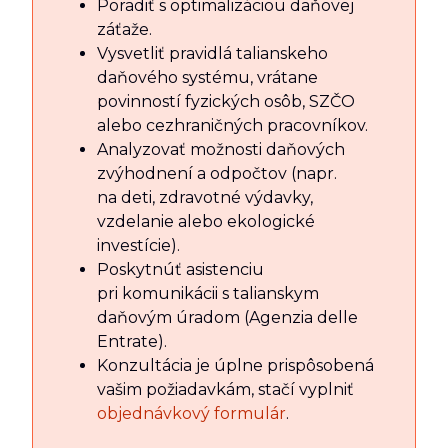
Poradiť s optimalizáciou daňovej
záťaže.
Vysvetliť pravidlá talianskeho
daňového systému, vrátane
povinností fyzických osôb, SZČO
alebo cezhraničných pracovníkov.
Analyzovať možnosti daňových
zvýhodnení a odpočtov (napr.
na deti, zdravotné výdavky,
vzdelanie alebo ekologické
investície).
Poskytnúť asistenciu
pri komunikácii s talianskym
daňovým úradom (Agenzia delle
Entrate).
Konzultácia je úplne prispôsobená
vašim požiadavkám, stačí vyplniť
objednávkový formulár
.