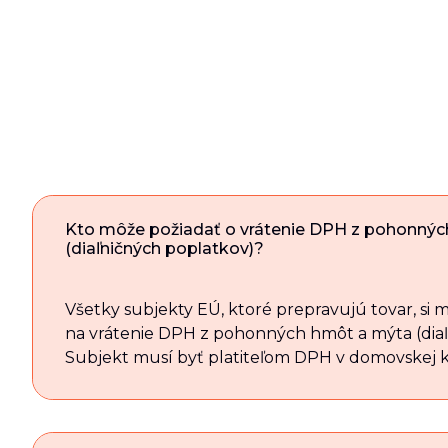
Kto môže požiadať o vrátenie DPH z pohonný
(diaľničných poplatkov)?
Všetky subjekty EÚ, ktoré prepravujú tovar, si 
na vrátenie DPH z pohonných hmôt a mýta (diaľ
Subjekt musí byť platiteľom DPH v domovskej kr