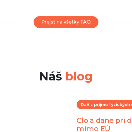
Prejsť na všetky FAQ
Náš
blog
Daň z príjmu fyzických
Clo a dane pri d
mimo EÚ