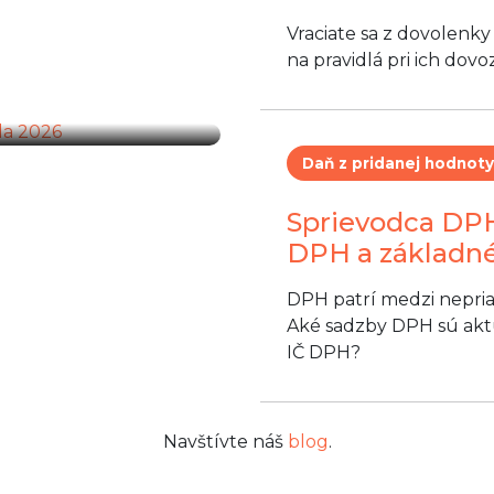
Vraciate sa z dovolenk
1. júla 2026
na pravidlá pri ich dov
Daň z pridanej hodnoty
Sprievodca DPH
DPH a základn
DPH patrí medzi nepriam
Aké sadzby DPH sú aktuá
IČ DPH?
Navštívte náš
blog
.