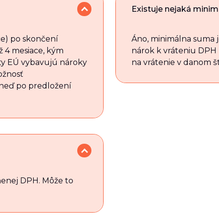
Existuje nejaká mini
ce) po skončení
Áno, minimálna suma je
ž 4 mesiace, kým
nárok k vráteniu DPH 
áty EÚ vybavujú nároky
na vrátenie v danom št
ožnosť
neď po predložení
tnenej DPH. Môže to