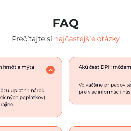
FAQ
Prečítajte si
najčastejšie otázky
ch hmôt a mýta
Akú časť DPH môžem c
Vo väčšine prípadov sa
môžu uplatniť nárok
pre viac informácií nás
ničných poplatkov).
ajine.