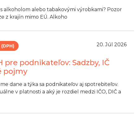
y s alkoholom alebo tabakovými výrobkami? Pozor
oze z krajín mimo EÚ. Alkoho
20. Júl 2026
 (DPH)
 pre podnikateľov: Sadzby, IČ
é pojmy
e dane a týka sa podnikateľov aj spotrebiteľov.
lne v platnosti a aký je rozdiel medzi IČO, DIČ a