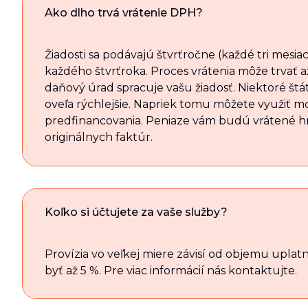
Ako dlho trvá vrátenie DPH?
Žiadosti sa podávajú štvrťročne (každé tri mesia
každého štvrťroka. Proces vrátenia môže trvať a
daňový úrad spracuje vašu žiadosť. Niektoré št
oveľa rýchlejšie. Napriek tomu môžete využiť m
predfinancovania. Peniaze vám budú vrátené h
originálnych faktúr.
Koľko si účtujete za vaše služby?
Provízia vo veľkej miere závisí od objemu upla
byť až 5 %. Pre viac informácií nás kontaktujte.