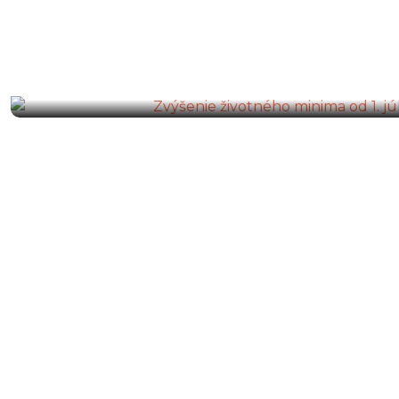
29. Júl 2026
Zvýšenie životného minima od 