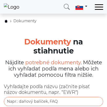
Domov
Dokumenty
Dokumenty na stiahnutie
Služby
Krajina
Dokumenty
na
O nás
stiahnutie
Blog
Kontakt
Nájdite
potrebné dokumenty
. Môžete
ich vyhľadať podľa mena alebo ich
vyhľadať pomocou filtra nižšie.
Zavolajte mi
Prihlásiť sa
Vyhľadajte podľa názvu (začnite písať
názov dokumentu, napr. "EWR")