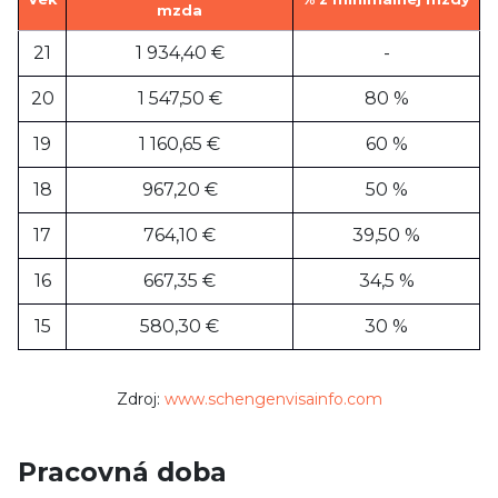
mzda
21
1 934,40 €
-
20
1 547,50 €
80 %
19
1 160,65 €
60 %
18
967,20 €
50 %
17
764,10 €
39,50 %
16
667,35 €
34,5 %
15
580,30 €
30 %
Zdroj:
www.schengenvisainfo.com
Pracovná doba