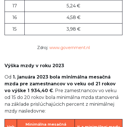
17
5,24 €
16
4,58 €
15
3,98 €
Zdroj:
www.government.nl
Výška mzdy v roku 2023
Od
1. januára 2023 bola minimálna mesačná
mzda pre zamestnancov vo veku od 21 rokov
vo výške 1 934,40 €
. Pre zamestnancov vo veku
od 15 do 20 rokov bola minimálna mzda stanovená
na základe prislúchajúcich percent z minimálnej
mzdy nasledovne:
Minimálna mesačná
Vek
% z minimálnej mzdy