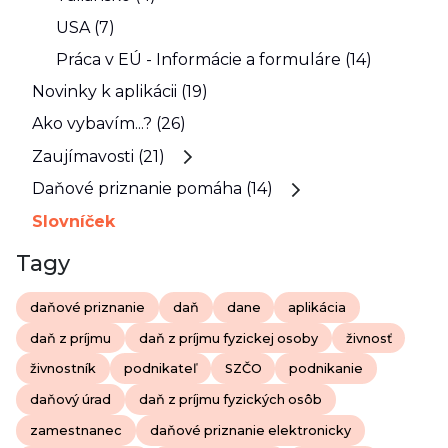
USA (7)
Práca v EÚ - Informácie a formuláre (14)
Novinky k aplikácii (19)
Ako vybavím...? (26)
Zaujímavosti (21)
Daňové priznanie pomáha (14)
Slovníček
Tagy
daňové priznanie
daň
dane
aplikácia
daň z príjmu
daň z príjmu fyzickej osoby
živnosť
živnostník
podnikateľ
SZČO
podnikanie
daňový úrad
daň z príjmu fyzických osôb
zamestnanec
daňové priznanie elektronicky