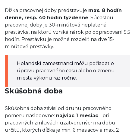
Dĺžka pracovnej doby predstavuje
max. 8 hodín
denne, resp. 40 hodín týždenne
. Súčasťou
pracovnej doby je 30-minútová neplatená
prestávka, na ktorú vzniká nárok po odpracovaní 5,5
hodín. Prestávku je možné rozdeliť na dve 15-
minútové prestávky.
Holandskí zamestnanci môžu požiadať o
úpravu pracovného času alebo o zmenu
miesta výkonu raz ročne.
Skúšobná doba
Skúšobná doba závisí od druhu pracovného
pomeru nasledovne:
najviac 1 mesiac
- pri
pracovných zmluvách uzatvorených na dobu
určitú, ktorých dĺžka je min. 6 mesiacov a max. 2