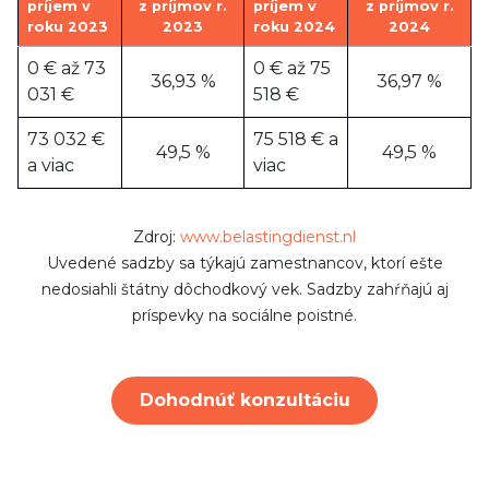
príjem v
z príjmov r.
príjem v
z príjmov r.
roku 2023
2023
roku 2024
2024
0 € až 73
0 € až 75
36,93 %
36,97 %
031 €
518 €
73 032 €
75 518 € a
49,5 %
49,5 %
a viac
viac
Zdroj:
www.belastingdienst.nl
Uvedené sadzby sa týkajú zamestnancov, ktorí ešte
nedosiahli štátny dôchodkový vek. Sadzby zahŕňajú aj
príspevky na sociálne poistné.
Dohodnúť konzultáciu