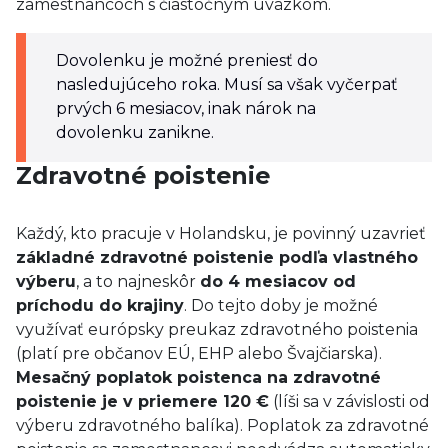
zamestnancoch s čiastočným úväzkom.
Dovolenku je možné preniesť do
nasledujúceho roka. Musí sa však vyčerpať
prvých 6 mesiacov, inak nárok na
dovolenku zanikne.
Zdravotné poistenie
Každý, kto pracuje v Holandsku, je povinný uzavrieť
základné zdravotné poistenie podľa vlastného
výberu
, a to najneskôr
do 4 mesiacov od
príchodu do krajiny
. Do tejto doby je možné
využívať európsky preukaz zdravotného poistenia
(platí pre občanov EÚ, EHP alebo Švajčiarska).
Mesačný poplatok poistenca na zdravotné
poistenie je v priemere 120 €
(líši sa v závislosti od
výberu zdravotného balíka). Poplatok za zdravotné