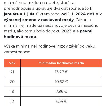
minimálnou mzdou na svete, ktorá sa
prehodnocuje a upravuje dvakrát ročne, a to
1.
januára a 1. júla
. Okrem toho,
od 1. 1. 2024 došlo k
výraznej zmene v nastavení mzdy
. Zákon o
minimálnej mzde už nestanovuje pevnú mesačnú
mzdu, ako tomu bolo do roku 2023, ale
pevnú
hodinovú mzdu
.
Výška minimálnej hodinovej mzdy závisí od veku
zamestnanca:
Vek
Minimálna hodinová mzda
21
13,27 €
20
10,62 €
19
7,96 €
18
6,64 €