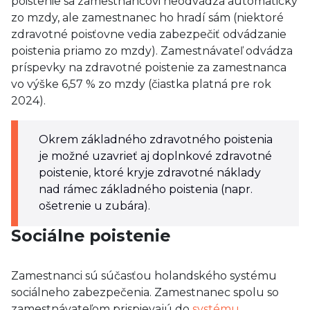
poistenie sa zamestnancovi neodvádza automaticky
zo mzdy, ale zamestnanec ho hradí sám (niektoré
zdravotné poisťovne vedia zabezpečiť odvádzanie
poistenia priamo zo mzdy). Zamestnávateľ odvádza
príspevky na zdravotné poistenie za zamestnanca
vo výške 6,57 % zo mzdy (čiastka platná pre rok
2024).
Okrem základného zdravotného poistenia
je možné uzavrieť aj doplnkové zdravotné
poistenie, ktoré kryje zdravotné náklady
nad rámec základného poistenia (napr.
ošetrenie u zubára).
Sociálne poistenie
Zamestnanci sú súčasťou holandského systému
sociálneho zabezpečenia. Zamestnanec spolu so
zamestnávateľom prispievajú do
systému