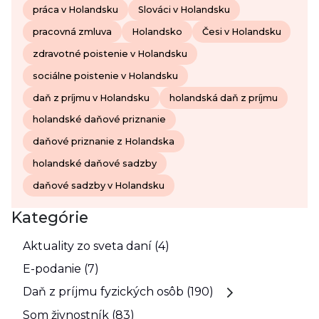
práca v Holandsku
Slováci v Holandsku
pracovná zmluva
Holandsko
Česi v Holandsku
zdravotné poistenie v Holandsku
sociálne poistenie v Holandsku
daň z príjmu v Holandsku
holandská daň z príjmu
holandské daňové priznanie
daňové priznanie z Holandska
holandské daňové sadzby
daňové sadzby v Holandsku
Kategórie
Aktuality zo sveta daní (4)
E-podanie (7)
Daň z príjmu fyzických osôb (190)
Som živnostník (83)