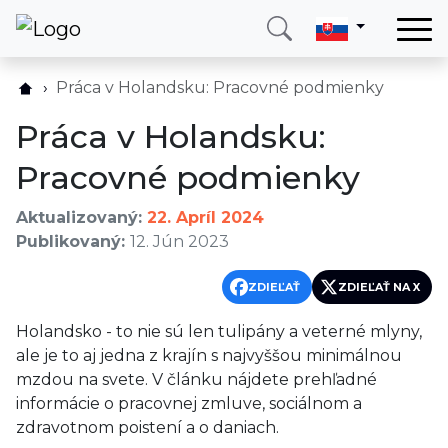
Domov
Práca v Holandsku: Pracovné podmienky
Služby
Práca v Holandsku:
Krajina
Pracovné podmienky
O nás
Aktualizovaný:
22. Apríl 2024
Blog
Publikovaný:
12. Jún 2023
Kontakt
ZDIEĽAŤ
ZDIEĽAŤ NA X
Zavolajte mi
Prihlásiť sa
Holandsko - to nie sú len tulipány a veterné mlyny,
ale je to aj jedna z krajín s najvyššou minimálnou
mzdou na svete. V článku nájdete prehľadné
informácie o pracovnej zmluve, sociálnom a
zdravotnom poistení a o daniach.