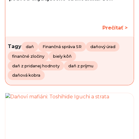
Prečítať >
Tagy
daň
Finančná správa SR
daňový úrad
finančné zločiny
biely kôň
daň z pridanej hodnoty
daň z príjmu
daňová kobra