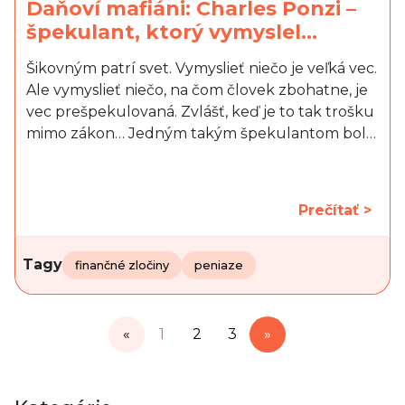
Daňoví mafiáni: Charles Ponzi –
špekulant, ktorý vymyslel…
Šikovným patrí svet. Vymyslieť niečo je veľká vec.
Ale vymyslieť niečo, na čom človek zbohatne, je
vec prešpekulovaná. Zvlášť, keď je to tak trošku
mimo zákon… Jedným takým špekulantom bol…
Prečítať >
Tagy
finančné zločiny
peniaze
«
1
2
3
»