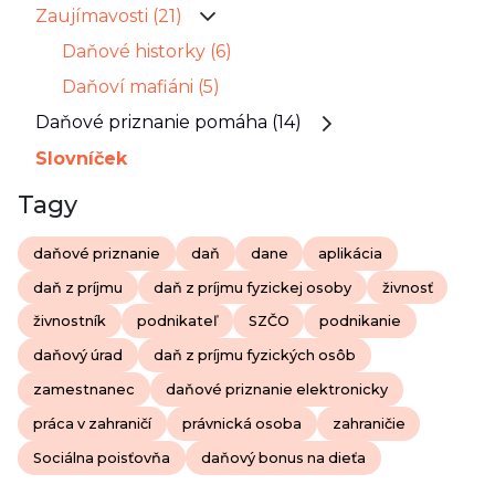
Zaujímavosti (21)
Daňové historky (6)
Daňoví mafiáni (5)
Daňové priznanie pomáha (14)
Slovníček
Tagy
daňové priznanie
daň
dane
aplikácia
daň z príjmu
daň z príjmu fyzickej osoby
živnosť
živnostník
podnikateľ
SZČO
podnikanie
daňový úrad
daň z príjmu fyzických osôb
zamestnanec
daňové priznanie elektronicky
práca v zahraničí
právnická osoba
zahraničie
Sociálna poisťovňa
daňový bonus na dieťa