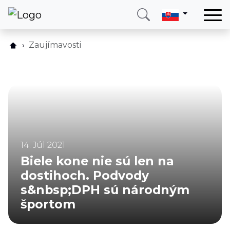
Domov
Zaujímavosti
Služby
Krajina
O nás
Blog
Kontakt
14. Júl 2021
Biele kone nie sú len na
Zavolajte mi
Prihlásiť sa
dostihoch. Podvody
s&nbsp;DPH sú národným
športom