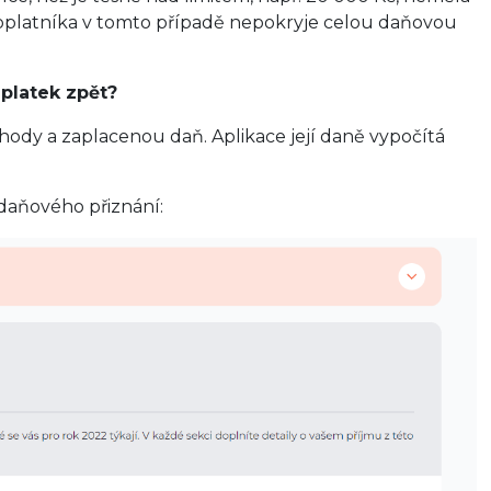
 poplatníka v tomto případě nepokryje celou daňovou
eplatek zpět?
hody a zaplacenou daň. Aplikace její daně vypočítá
daňového přiznání: