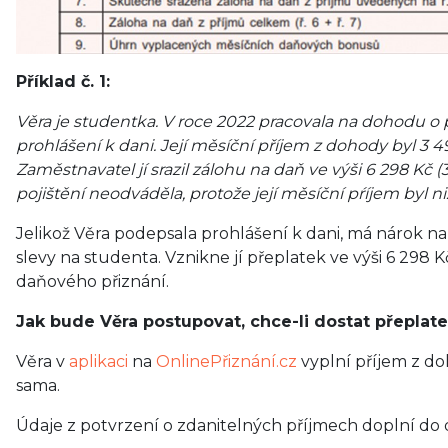
Příklad č. 1:
Věra je studentka. V roce 2022 pracovala na dohodu o
prohlášení k dani. Její měsíční příjem z dohody byl 3 49
Zaměstnavatel jí srazil zálohu na daň ve výši 6 298 Kč (
pojištění neodváděla, protože její měsíční pŕíjem byl ni
Jelikož Věra podepsala prohlášení k dani, má nárok n
slevy na studenta. Vznikne jí přeplatek ve výši 6 298 K
daňového přiznání.
Jak bude Věra postupovat, chce-li dostat přeplat
Věra v
aplikaci
na
OnlinePřiznání.cz
vyplní příjem z do
sama.
Údaje z potvrzení o zdanitelných příjmech doplní do 