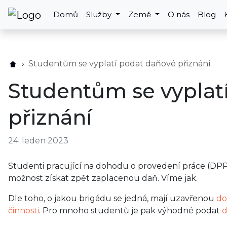
Domů
Služby
Země
O nás
Blog
Studentům se vyplatí podat daňové přiznání
Studentům se vyplat
přiznání
24. leden 2023
Studenti pracující na dohodu o provedení práce (DPP
možnost získat zpět zaplacenou daň. Víme jak.
Dle toho, o jakou brigádu se jedná, mají uzavřenou
do
činnosti
. Pro mnoho studentů je pak výhodné podat
d