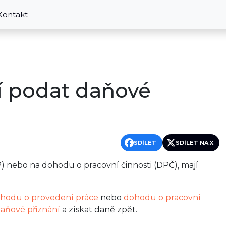
Kontakt
í podat daňové
SDÍLET
SDÍLET NA X
) nebo na dohodu o pracovní činnosti (DPČ), mají
hodu o provedení práce
nebo
dohodu o pracovní
aňové přiznání
a získat daně zpět.