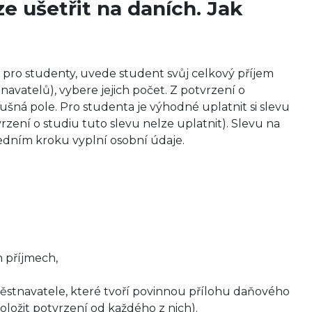
e ušetřit na daních. Jak
 pro studenty, uvede student svůj celkový příjem
navatelů), vybere jejich počet. Z potvrzení o
ušná pole. Pro studenta je výhodné uplatnit si slevu
rzení o studiu tuto slevu nelze uplatnit). Slevu na
edním kroku vyplní osobní údaje.
h příjmech,
městnavatele, které tvoří povinnou přílohu daňového
oložit potvrzení od každého z nich).