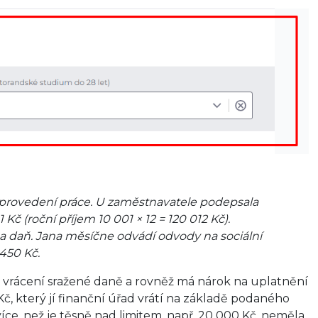
 provedení práce. U zaměstnavatele podepsala
Kč (roční příjem 10 001 × 12 = 120 012 Kč).
 na daň. Jana měsíčne odvádí odvody na sociální
 450 Kč.
a vrácení sražené daně a rovněž má nárok na uplatnění
Kč, který jí finanční úřad vrátí na základě podaného
ce, než je těsně nad limitem, např. 20 000 Kč, neměla