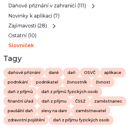
Daňové přiznání v zahraničí (111)
Novinky k aplikaci (7)
Zajímavosti (28)
Ostatní (10)
Slovníček
Tagy
daňové přiznání
daně
daň
OSVČ
aplikace
podnikání
podnikatel
živnostník
živnost
daň z příjmů
daň z příjmů fyzických osob
finanční úřad
daň z příjmu
ČSSZ
zaměstnanec
paušální daň
slevy na dani
zaměstnavatel
zdravotní pojištění
daň z příjmu fyzických osob