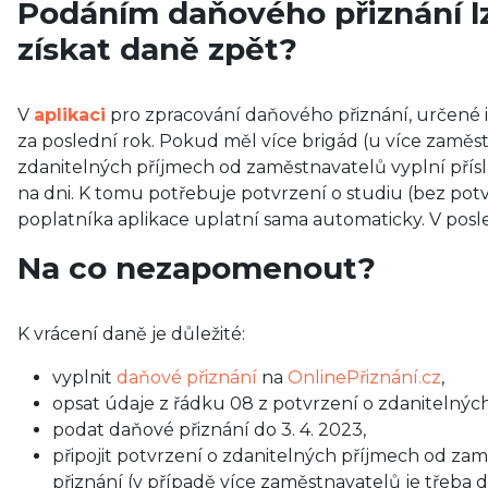
Podáním daňového přiznání lz
získat daně zpět?
V
aplikaci
pro zpracování daňového přiznání, určené i
za poslední rok. Pokud měl více brigád (u více zaměst
zdanitelných příjmech od zaměstnavatelů vyplní přísl
na dni. K tomu potřebuje potvrzení o studiu (bez potv
poplatníka aplikace uplatní sama automaticky. V posl
Na co nezapomenout?
K vrácení daně je důležité:
vyplnit
daňové přiznání
na
OnlinePřiznání.cz
,
opsat údaje z řádku 08 z potvrzení o zdanitelnýc
podat daňové přiznání do 3. 4. 2023,
připojit potvrzení o zdanitelných příjmech od za
přiznání (v případě více zaměstnavatelů je třeba d