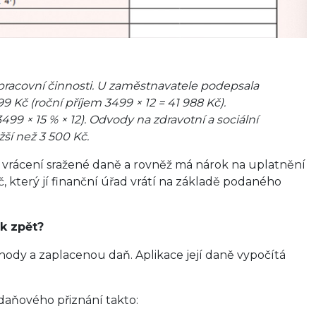
 pracovní činnosti. U zaměstnavatele podepsala
9 Kč (roční příjem 3499 × 12 = 41 988 Kč).
3499 × 15 % × 12). Odvody na zdravotní a sociální
žší než 3 500 Kč.
a vrácení sražené daně a rovněž má nárok na uplatnění
č, který jí finanční úřad vrátí na základě podaného
ek zpět?
hody a zaplacenou daň. Aplikace její daně vypočítá
daňového přiznání takto: