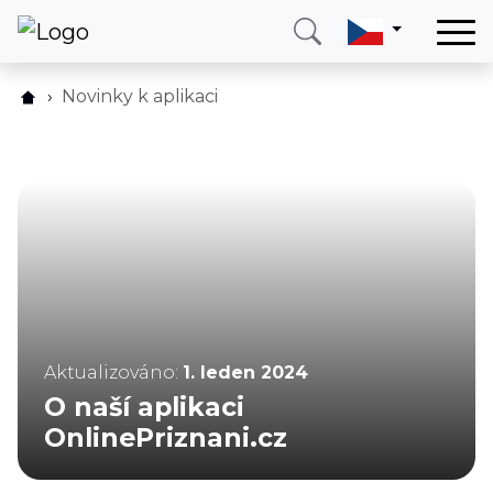
Domů
Novinky k aplikaci
Služby
Země
O nás
Blog
Kontakt
Zavolejte mi
Přihlásit se
Aktualizováno:
1. leden 2024
O naší aplikaci
OnlinePriznani.cz