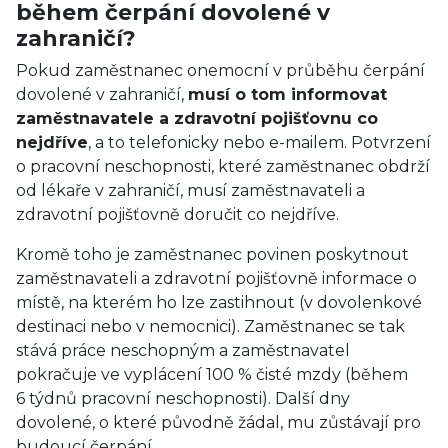
během čerpání dovolené v
zahraničí?
Pokud zaměstnanec onemocní v průběhu čerpání
dovolené v zahraničí,
musí o tom informovat
zaměstnavatele a zdravotní pojišťovnu co
nejdříve
, a to telefonicky nebo e-mailem. Potvrzení
o pracovní neschopnosti, které zaměstnanec obdrží
od lékaře v zahraničí, musí zaměstnavateli a
zdravotní pojišťovně doručit co nejdříve.
Kromě toho je zaměstnanec povinen poskytnout
zaměstnavateli a zdravotní pojišťovně informace o
místě, na kterém ho lze zastihnout (v dovolenkové
destinaci nebo v nemocnici). Zaměstnanec se tak
stává práce neschopným a zaměstnavatel
pokračuje ve vyplácení 100 % čisté mzdy (během
6 týdnů pracovní neschopnosti). Další dny
dovolené, o které původně žádal, mu zůstávají pro
budoucí čerpání.