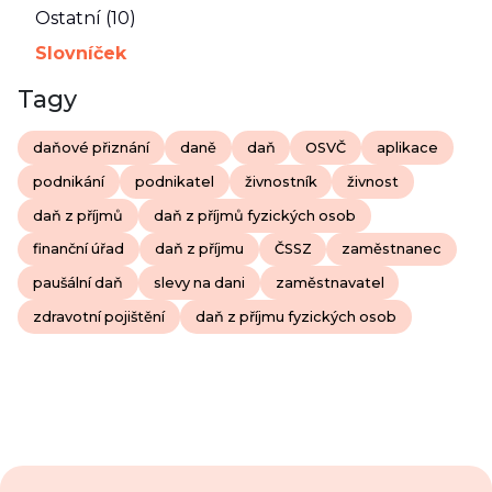
Ostatní (10)
Slovníček
Tagy
daňové přiznání
daně
daň
OSVČ
aplikace
podnikání
podnikatel
živnostník
živnost
daň z příjmů
daň z příjmů fyzických osob
finanční úřad
daň z příjmu
ČSSZ
zaměstnanec
paušální daň
slevy na dani
zaměstnavatel
zdravotní pojištění
daň z příjmu fyzických osob