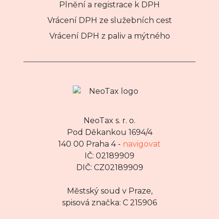
Plnění a registrace k DPH
Vrácení DPH ze služebních cest
Vrácení DPH z paliv a mýtného
NeoTax s. r. o.
Pod Děkankou 1694/4
140 00 Praha 4 -
navigovat
IČ: 02189909
DIČ: CZ02189909
Městský soud v Praze,
spisová značka: C 215906