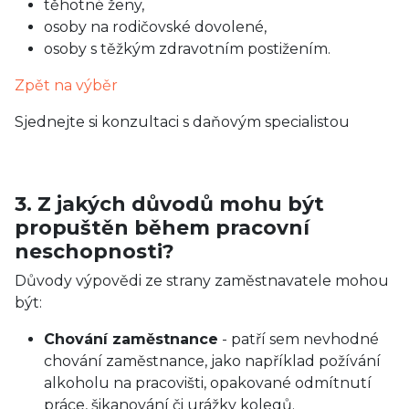
těhotné ženy,
osoby na rodičovské dovolené,
osoby s těžkým zdravotním postižením.
Zpět na výběr
Sjednejte si konzultaci s daňovým specialistou
3. Z jakých důvodů mohu být
propuštěn během pracovní
neschopnosti?
Důvody výpovědi ze strany zaměstnavatele mohou
být:
Chování zaměstnance
- patří sem nevhodné
chování zaměstnance, jako například požívání
alkoholu na pracovišti, opakované odmítnutí
práce, šikanování či urážky kolegů.