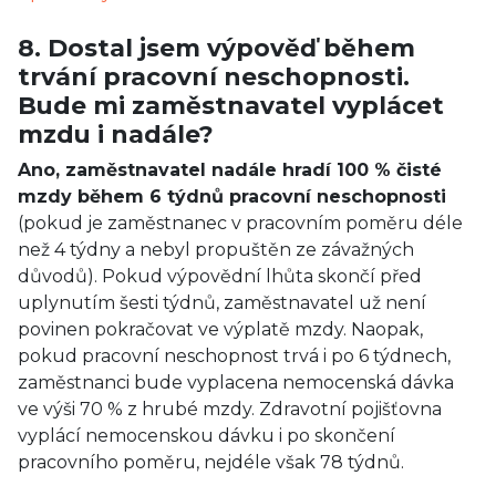
8. Dostal jsem výpověď během
trvání pracovní neschopnosti.
Bude mi zaměstnavatel vyplácet
mzdu i nadále?
Ano, zaměstnavatel nadále hradí 100 % čisté
mzdy během 6 týdnů pracovní neschopnosti
(pokud je zaměstnanec v pracovním poměru déle
než 4 týdny a nebyl propuštěn ze závažných
důvodů). Pokud výpovědní lhůta skončí před
uplynutím šesti týdnů, zaměstnavatel už není
povinen pokračovat ve výplatě mzdy. Naopak,
pokud pracovní neschopnost trvá i po 6 týdnech,
zaměstnanci bude vyplacena nemocenská dávka
ve výši 70 % z hrubé mzdy. Zdravotní pojišťovna
vyplácí nemocenskou dávku i po skončení
pracovního poměru, nejdéle však 78 týdnů.