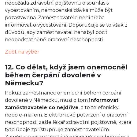
nepožádá zdravotní pojišťovnu o souhlas s
vycestováním, nemocenská dávka může být
pozastavena. Zaměstnavatele není třeba
informovat o vycestování. Doporučuje se to však z
důvodu, aby zaměstnavatel nenabyl pocit
neopodstatněné pracovní neschopnosti.
Zpět na výběr
12. Co dělat, když jsem onemocněl
během čerpání dovolené v
Německu?
Pokud zaměstnanec onemocní během čerpání
dovolené v Německu, musí o tom
informovat
zaměstnavatele co nejdříve
, a to telefonicky
nebo e-mailem. Elektronické potvrzení o pracovní
neschopnosti zašle lékař zdravotní pojišťovně, která
tyto údaje zpřístupňuje zaměstnavatelům.
Zaměstnanec se tak stává prácovně neschopným a