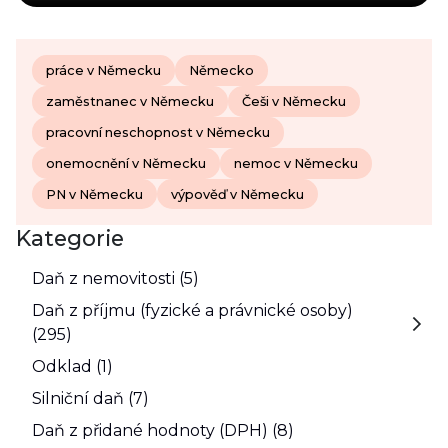
práce v Německu
Německo
zaměstnanec v Německu
Češi v Německu
pracovní neschopnost v Německu
onemocnění v Německu
nemoc v Německu
PN v Německu
výpověď v Německu
Kategorie
Daň z nemovitosti (5)
Daň z příjmu (fyzické a právnické osoby)
(295)
Odklad (1)
Silniční daň (7)
Daň z přidané hodnoty (DPH) (8)