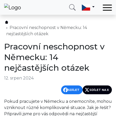
Domů
Služby
Pracovní neschopnost v Německu: 14
nejčastějších otázek
Země
Pracovní neschopnost v
O nás
Německu: 14
Blog
nejčastějších otázek
Kontakt
12. srpen 2024
Zavolejte mi
Přihlásit se
SDÍLET
SDÍLET NA X
Pokud pracujete v Německu a onemocníte, mohou
vzniknout různé komplikované situace. Jak je řešit?
Připravili jsme pro vás odpovědi na nejčastější