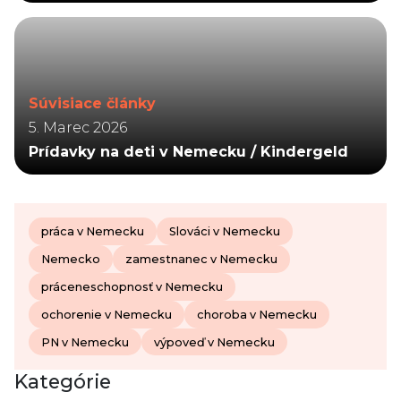
Súvisiace články
5. Marec 2026
Prídavky na deti v Nemecku / Kindergeld
práca v Nemecku
Slováci v Nemecku
Nemecko
zamestnanec v Nemecku
práceneschopnosť v Nemecku
ochorenie v Nemecku
choroba v Nemecku
PN v Nemecku
výpoveď v Nemecku
Kategórie