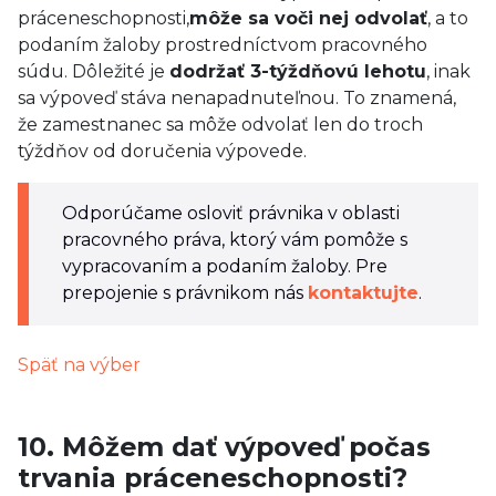
práceneschopnosti,
môže sa voči nej odvolať
, a to
podaním žaloby prostredníctvom pracovného
súdu. Dôležité je
dodržať 3-týždňovú lehotu
, inak
sa výpoveď stáva nenapadnuteľnou. To znamená,
že zamestnanec sa môže odvolať len do troch
týždňov od doručenia výpovede.
Odporúčame osloviť právnika v oblasti
pracovného práva, ktorý vám pomôže s
vypracovaním a podaním žaloby. Pre
prepojenie s právnikom nás
kontaktujte
.
Späť na výber
10. Môžem dať výpoveď počas
trvania práceneschopnosti?