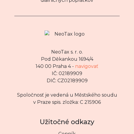
diaľničných poplatkov
NeoTax s. r. o.
Pod Děkankou 1694/4
140 00 Praha 4 -
navigovať
IČ: 02189909
DIČ: CZ02189909
Spoločnosť je vedená u Městského soudu
v Praze spis. zložka: C 215906
Užitočné odkazy
Cenník