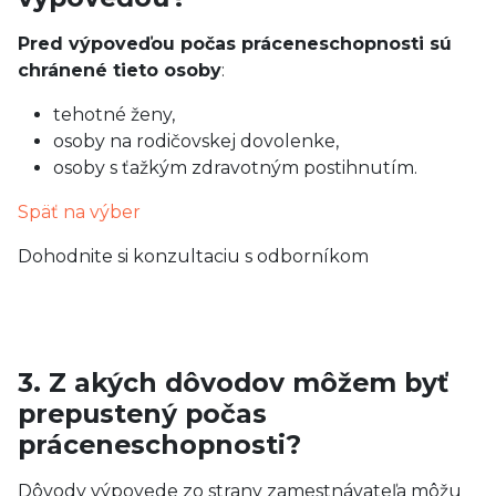
Pred výpoveďou počas práceneschopnosti sú
chránené tieto osoby
:
tehotné ženy,
osoby na rodičovskej dovolenke,
osoby s ťažkým zdravotným postihnutím.
Späť na výber
Dohodnite si konzultaciu s odborníkom
3. Z akých dôvodov môžem byť
prepustený počas
práceneschopnosti?
Dôvody výpovede zo strany zamestnávateľa môžu