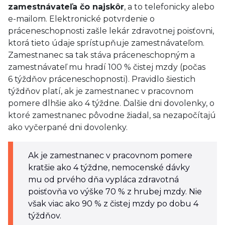
zamestnávateľa čo najskôr
, a to telefonicky alebo
e-mailom. Elektronické potvrdenie o
práceneschopnosti zašle lekár zdravotnej poisťovni,
ktorá tieto údaje sprístupňuje zamestnávateľom.
Zamestnanec sa tak stáva práceneschopným a
zamestnávateľ mu hradí 100 % čistej mzdy (počas
6 týždňov práceneschopnosti). Pravidlo šiestich
týždňov platí, ak je zamestnanec v pracovnom
pomere dlhšie ako 4 týždne. Ďalšie dni dovolenky, o
ktoré zamestnanec pôvodne žiadal, sa nezapočítajú
ako vyčerpané dni dovolenky.
Ak je zamestnanec v pracovnom pomere
kratšie ako 4 týždne, nemocenské dávky
mu od prvého dňa vypláca zdravotná
poisťovňa vo výške 70 % z hrubej mzdy. Nie
však viac ako 90 % z čistej mzdy po dobu 4
týždňov.