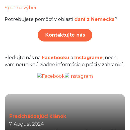
Späť na výber
Potrebujete pomôcť v oblasti
daní z Nemecka
?
Kontaktujte nás
Sledujte nás na
Facebooku
a
Instagrame
, nech
vám neuniknú žiadne informácie o práci v zahraničí.
Predchádzajúci článok
7. August 2024