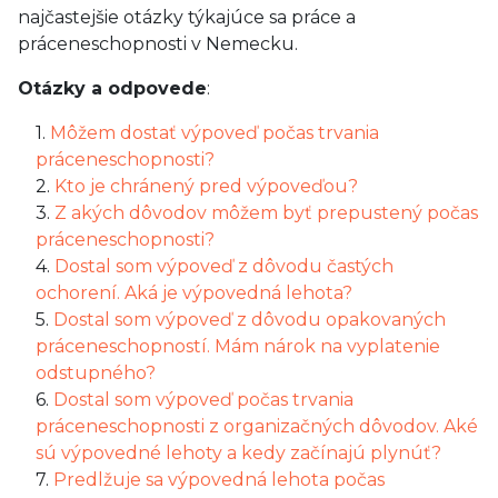
najčastejšie otázky týkajúce sa práce a
práceneschopnosti v Nemecku.
Otázky a odpovede
:
1.
Môžem dostať výpoveď počas trvania
práceneschopnosti?
2.
Kto je chránený pred výpoveďou?
3.
Z akých dôvodov môžem byť prepustený počas
práceneschopnosti?
4.
Dostal som výpoveď z dôvodu častých
ochorení. Aká je výpovedná lehota?
5.
Dostal som výpoveď z dôvodu opakovaných
práceneschopností. Mám nárok na vyplatenie
odstupného?
6.
Dostal som výpoveď počas trvania
práceneschopnosti z organizačných dôvodov. Aké
sú výpovedné lehoty a kedy začínajú plynúť?
7.
Predlžuje sa výpovedná lehota počas