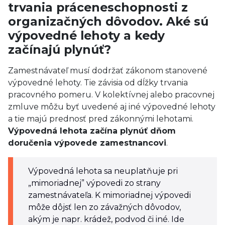
trvania práceneschopnosti z
organizačných dôvodov. Aké sú
výpovedné lehoty a kedy
začínajú plynúť?
Zamestnávateľ musí dodržať zákonom stanovené
výpovedné lehoty. Tie závisia od dĺžky trvania
pracovného pomeru. V kolektívnej alebo pracovnej
zmluve môžu byť uvedené aj iné výpovedné lehoty
a tie majú prednosť pred zákonnými lehotami.
Výpovedná lehota začína plynúť dňom
doručenia výpovede zamestnancovi
.
Výpovedná lehota sa neuplatňuje pri
„mimoriadnej” výpovedi zo strany
zamestnávateľa. K mimoriadnej výpovedi
môže dôjsť len zo závažných dôvodov,
akým je napr. krádež, podvod či iné. Ide