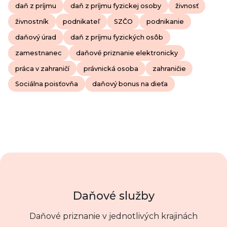
daň z príjmu
daň z príjmu fyzickej osoby
živnosť
živnostník
podnikateľ
SZČO
podnikanie
daňový úrad
daň z príjmu fyzických osôb
zamestnanec
daňové priznanie elektronicky
práca v zahraničí
právnická osoba
zahraničie
Sociálna poisťovňa
daňový bonus na dieťa
Daňové služby
Daňové priznanie v jednotlivých krajinách