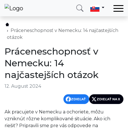
Domov
Služby
Práceneschopnosť v Nemecku: 14 najčastejších
otázok
Krajina
Práceneschopnosť v
O nás
Nemecku: 14
Blog
najčastejších otázok
Kontakt
12. August 2024
Zavolajte mi
Prihlásiť sa
ZDIEĽAŤ
ZDIEĽAŤ NA X
Ak pracujete v Nemecku a ochoriete, môžu
vzniknúť rôzne komplikované situácie. Ako ich
riešiť? Pripravili sme pre vás odpovede na