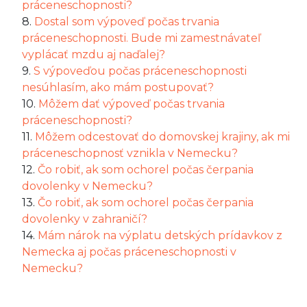
práceneschopnosti?
8.
Dostal som výpoveď počas trvania
práceneschopnosti. Bude mi zamestnávateľ
vyplácať mzdu aj naďalej?
9.
S výpoveďou počas práceneschopnosti
nesúhlasím, ako mám postupovať?
10.
Môžem dať výpoveď počas trvania
práceneschopnosti?
11.
Môžem odcestovať do domovskej krajiny, ak mi
práceneschopnosť vznikla v Nemecku?
12.
Čo robiť, ak som ochorel počas čerpania
dovolenky v Nemecku?
13.
Čo robiť, ak som ochorel počas čerpania
dovolenky v zahraničí?
14.
Mám nárok na výplatu detských prídavkov z
Nemecka aj počas práceneschopnosti v
Nemecku?