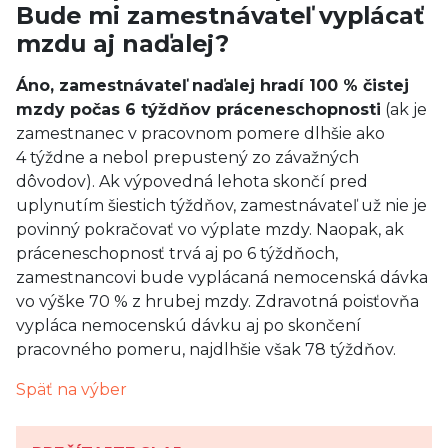
Bude mi zamestnávateľ vyplácať
mzdu aj naďalej?
Áno, zamestnávateľ naďalej hradí 100 % čistej
mzdy počas 6 týždňov práceneschopnosti
(ak je
zamestnanec v pracovnom pomere dlhšie ako
4 týždne a nebol prepustený zo závažných
dôvodov). Ak výpovedná lehota skončí pred
uplynutím šiestich týždňov, zamestnávateľ už nie je
povinný pokračovať vo výplate mzdy. Naopak, ak
práceneschopnosť trvá aj po 6 týždňoch,
zamestnancovi bude vyplácaná nemocenská dávka
vo výške 70 % z hrubej mzdy. Zdravotná poisťovňa
vypláca nemocenskú dávku aj po skončení
pracovného pomeru, najdlhšie však 78 týždňov.
Späť na výber