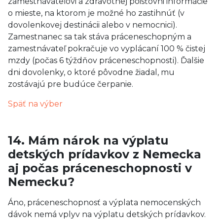
zamestnávateľovi a zdravotnej poisťovni informácie
o mieste, na ktorom je možné ho zastihnúť (v
dovolenkovej destinácii alebo v nemocnici).
Zamestnanec sa tak stáva práceneschopným a
zamestnávateľ pokračuje vo vyplácaní 100 % čistej
mzdy (počas 6 týždňov práceneschopnosti). Ďalšie
dni dovolenky, o ktoré pôvodne žiadal, mu
zostávajú pre budúce čerpanie.
Späť na výber
14. Mám nárok na výplatu
detských prídavkov z Nemecka
aj počas práceneschopnosti v
Nemecku?
Áno, práceneschopnosť a výplata nemocenských
dávok nemá vplyv na výplatu detských prídavkov.