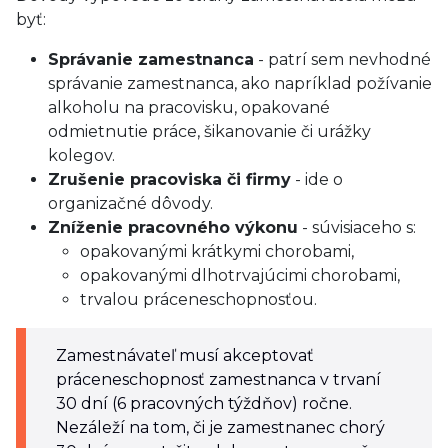
byť:
Správanie zamestnanca
- patrí sem nevhodné
správanie zamestnanca, ako napríklad požívanie
alkoholu na pracovisku, opakované
odmietnutie práce, šikanovanie či urážky
kolegov.
Zrušenie pracoviska či firmy
- ide o
organizačné dôvody.
Zníženie pracovného výkonu
- súvisiaceho s:
opakovanými krátkymi chorobami,
opakovanými dlhotrvajúcimi chorobami,
trvalou práceneschopnosťou.
Zamestnávateľ musí akceptovať
práceneschopnosť zamestnanca v trvaní
30 dní (6 pracovných týždňov) ročne.
Nezáleží na tom, či je zamestnanec chorý