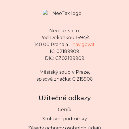
NeoTax s. r. o.
Pod Děkankou 1694/4
140 00 Praha 4 -
navigovat
IČ: 02189909
DIČ: CZ02189909
Městský soud v Praze,
spisová značka: C 215906
Užitečné odkazy
Ceník
Smluvní podmínky
Zásady ochrany osobních údajů