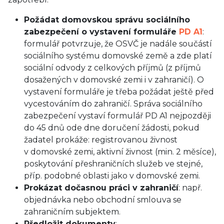
Požádat domovskou správu sociálního
zabezpečení o vystavení formuláře
PD A1
:
formulář potvrzuje, že OSVČ je nadále součástí
sociálního systému domovské země a zde platí
sociální odvody z celkových příjmů (z příjmů
dosažených v domovské zemi i v zahraničí). O
vystavení formuláře je třeba požádat ještě před
vycestováním do zahraničí. Správa sociálního
zabezpečení vystaví formulář PD A1 nejpozději
do 45 dnů ode dne doručení žádosti, pokud
žadatel prokáže: registrovanou živnost
v domovské zemi, aktivní živnost (min. 2 měsíce),
poskytování přeshraničních služeb ve stejné,
příp. podobné oblasti jako v domovské zemi.
Prokázat dočasnou práci v zahraničí
: např.
objednávka nebo obchodní smlouva se
zahraničním subjektem.
Předložit dokumenty
: