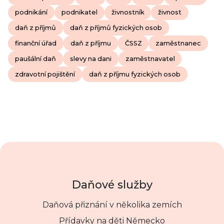
podnikání
podnikatel
živnostník
živnost
daň z příjmů
daň z příjmů fyzických osob
finanční úřad
daň z příjmu
ČSSZ
zaměstnanec
paušální daň
slevy na dani
zaměstnavatel
zdravotní pojištění
daň z příjmu fyzických osob
Daňové služby
Daňová přiznání v několika zemích
Přídavky na děti Německo