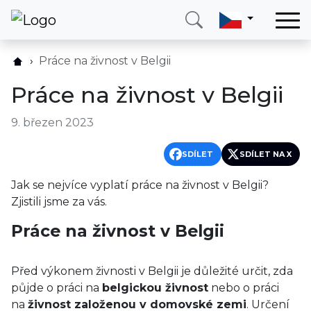
Domů
Práce na živnost v Belgii
Služby
Práce na živnost v Belgii
Země
9. březen 2023
O nás
Blog
SDÍLET
SDÍLET NA X
Kontakt
Jak se nejvíce vyplatí práce na živnost v Belgii?
Zjistili jsme za vás.
Zavolejte mi
Přihlásit se
Práce na živnost v Belgii
Před výkonem živnosti v Belgii je důležité určit, zda
půjde o práci na
belgickou živnost
nebo o práci
na
živnost založenou v domovské zemi
. Určení