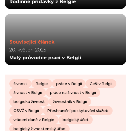
Rodinné přídavky z Belgie
Související článek
20. květen 2025
Malý průvodce prací v Belgii
živnost
Belgie
práce v Belgii
Češi v Belgii
živnost v Belgii
práce na živnost v Belgii
belgická živnost
živnostník v Belgii
OSVČ v Belgii
Přeshraniční poskytování služeb
vrácení daně z Belgie
belgický účet
belgický živnostenský úřad