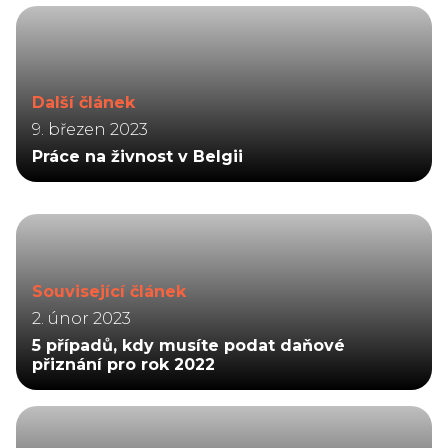
Další článek
9. březen 2023
Práce na živnost v Belgii
Související článek
2. únor 2023
5 případů, kdy musíte podat daňové
přiznání pro rok 2022