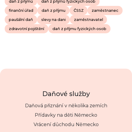
daň z příjmů
daň z příjmů fyzických osob
finanční úřad
daň z příjmu
ČSSZ
zaměstnanec
paušální daň
slevy na dani
zaměstnavatel
zdravotní pojištění
daň z příjmu fyzických osob
Daňové služby
Daňová přiznání v několika zemích
Přídavky na děti Německo
Vrácení důchodu Německo