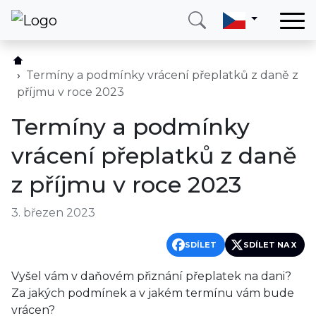
Domů
Služby
Termíny a podmínky vrácení přeplatků z daně z
příjmu v roce 2023
Země
Termíny a podmínky
O nás
vrácení přeplatků z daně
Blog
z příjmu v roce 2023
Kontakt
3. březen 2023
Zavolejte mi
Přihlásit se
SDÍLET
SDÍLET NA X
Vyšel vám v daňovém přiznání přeplatek na dani?
Za jakých podmínek a v jakém termínu vám bude
vrácen?