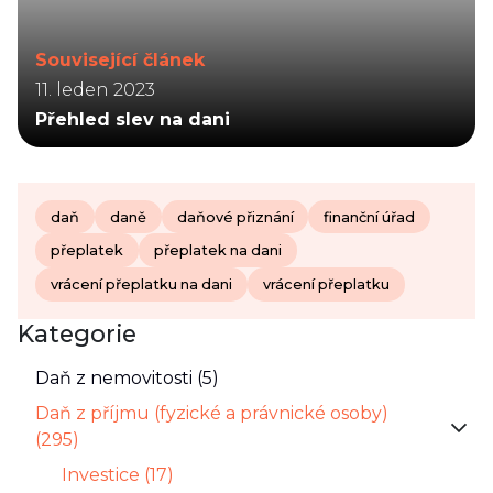
Související článek
11. leden 2023
Přehled slev na dani
daň
daně
daňové přiznání
finanční úřad
přeplatek
přeplatek na dani
vrácení přeplatku na dani
vrácení přeplatku
Kategorie
Daň z nemovitosti (5)
Daň z příjmu (fyzické a právnické osoby)
(295)
Investice (17)