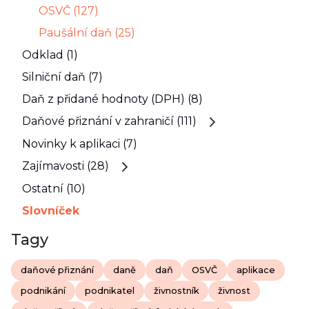
OSVČ (127)
Paušální daň (25)
Odklad (1)
Silniční daň (7)
Daň z přidané hodnoty (DPH) (8)
Daňové přiznání v zahraničí (111)
Novinky k aplikaci (7)
Zajímavosti (28)
Ostatní (10)
Slovníček
Tagy
daňové přiznání
daně
daň
OSVČ
aplikace
podnikání
podnikatel
živnostník
živnost