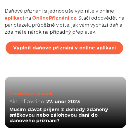
Daňové přiznání si jednoduše vyplníte v online
aplikaci
na
OnlinePřiznání.cz
. Stačí odpovědět na
pár otázek, průběžně vidíte, jak vám vychází daň a
zda máte nárok na případný přeplatek.
Vyplnit daňové přiznání v online aplikaci
Předchozí článek
Aktualizováno:
27. únor 2023
Musím dávat příjem z dohody zdaněný
srážkovou nebo zálohovou daní do
daňového přiznání?