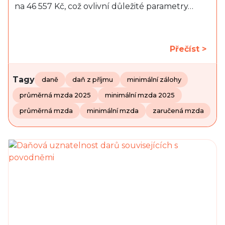
na 46 557 Kč, což ovlivní důležité parametry…
Přečíst >
Tagy
daně
daň z příjmu
minimální zálohy
průměrná mzda 2025
minimální mzda 2025
průměrná mzda
minimální mzda
zaručená mzda