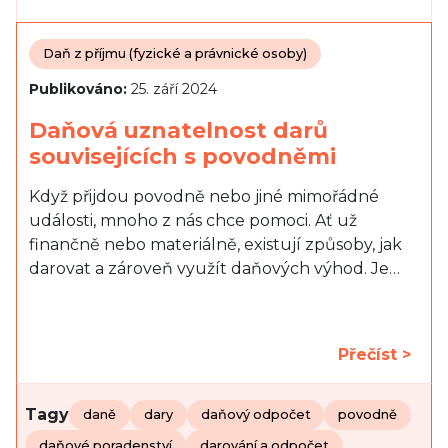
Daň z příjmu (fyzické a právnické osoby)
Publikováno:
25. září 2024
Daňová uznatelnost darů
souvisejících s povodněmi
Když přijdou povodně nebo jiné mimořádné
události, mnoho z nás chce pomoci. Ať už
finančně nebo materiálně, existují způsoby, jak
darovat a zároveň využít daňových výhod. Je…
Přečíst >
Tagy
daně
dary
daňový odpočet
povodně
daňové poradenství
darování a odpočet