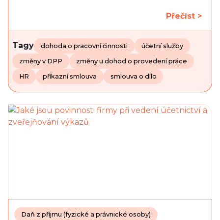
Přečíst >
Tagy
dohoda o pracovní činnosti
účetní služby
změny v DPP
změny u dohod o provedení práce
HR
příkazní smlouva
smlouva o dílo
Daň z příjmu (fyzické a právnické osoby)