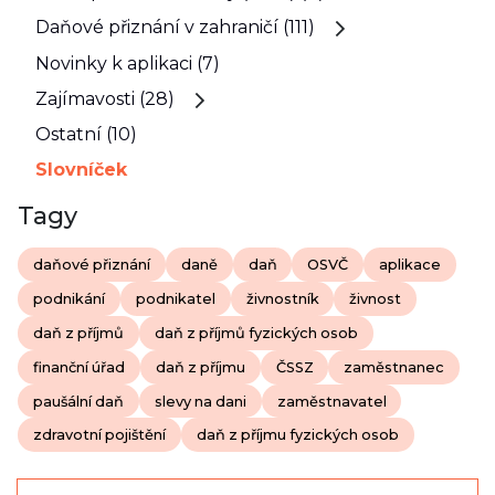
Daňové přiznání v zahraničí (111)
Novinky k aplikaci (7)
Zajímavosti (28)
Ostatní (10)
Slovníček
Tagy
daňové přiznání
daně
daň
OSVČ
aplikace
podnikání
podnikatel
živnostník
živnost
daň z příjmů
daň z příjmů fyzických osob
finanční úřad
daň z příjmu
ČSSZ
zaměstnanec
paušální daň
slevy na dani
zaměstnavatel
zdravotní pojištění
daň z příjmu fyzických osob