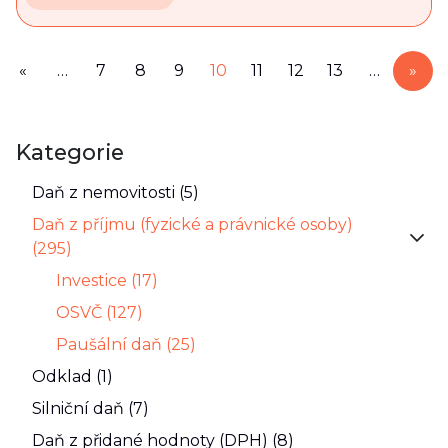
«
…
7
8
9
10
11
12
13
…
»
Kategorie
Daň z nemovitosti (5)
Daň z příjmu (fyzické a právnické osoby)
(295)
Investice (17)
OSVČ (127)
Paušální daň (25)
Odklad (1)
Silniční daň (7)
Daň z přidané hodnoty (DPH) (8)