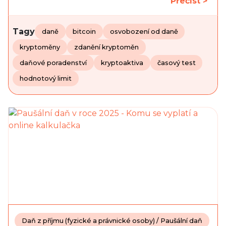
Přečíst >
Tagy
daně
bitcoin
osvobození od daně
kryptoměny
zdanění kryptoměn
daňové poradenství
kryptoaktiva
časový test
hodnotový limit
Daň z příjmu (fyzické a právnické osoby) / Paušální daň