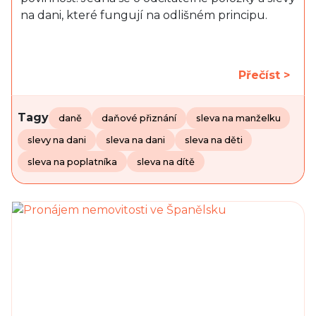
na dani, které fungují na odlišném principu.
Přečíst >
Tagy
daně
daňové přiznání
sleva na manželku
slevy na dani
sleva na dani
sleva na děti
sleva na poplatníka
sleva na dítě