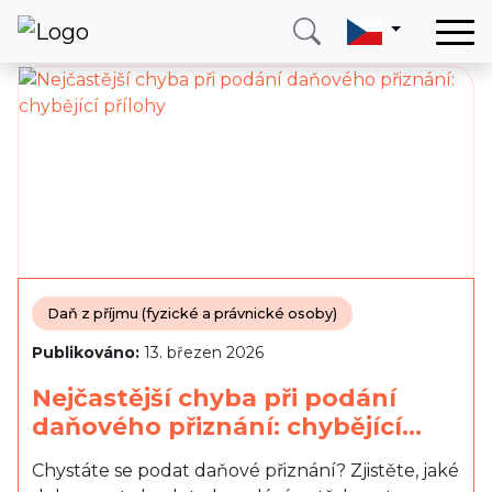
Domů
Služby
Země
O nás
Blog
Kontakt
Daň z příjmu (fyzické a právnické osoby)
Publikováno:
13. březen 2026
Zavolejte mi
Přihlásit se
Nejčastější chyba při podání
daňového přiznání: chybějící…
Chystáte se podat daňové přiznání? Zjistěte, jaké