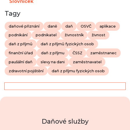
Slovníček
Tagy
daňové přiznání
daně
daň
OSVČ
aplikace
podnikání
podnikatel
živnostník
živnost
daň z příjmů
daň z příjmů fyzických osob
finanční úřad
daň z příjmu
ČSSZ
zaměstnanec
paušální daň
slevy na dani
zaměstnavatel
zdravotní pojištění
daň z příjmu fyzických osob
Daňové služby