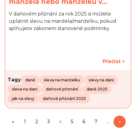
manžela nebo manželku v…
V daňovém přiznání za rok 2025 si můžete
uplatnit slevu na manžela/manželku, pokud
splňujete zákonem stanovené podmínky.
Přečíst >
Tagy
daně
sleva na manželku
slevy na dani
sleva na dani
daňové pŕiznání
daně 2025
jak na slevy
daňové přiznání 2025
«
1
2
3
4
5
6
7
…
»