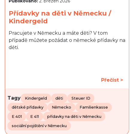
Publikováno:
2. březen 2026
Přídavky na děti v Německu /
Kindergeld
Pracujete v Německu a máte děti? V tom
případě můžete požádat o německé přídavky na
děti.
Přečíst >
Tagy
Kindergeld
děti
Steuer ID
dětské přídavky
Německo
Familienkasse
E 401
E 411
přídavky na děti v Německu
sociální pojištění v Německu