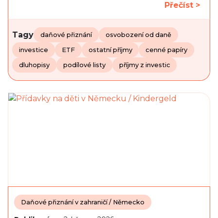
Přečíst >
Tagy
daňové přiznání
osvobození od daně
investice
ETF
ostatní příjmy
cenné papíry
dluhopisy
podílové listy
příjmy z investic
Daňové přiznání v zahraničí / Německo