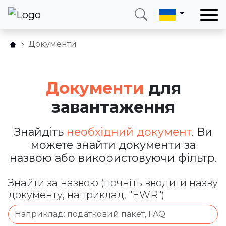
Документи
Документи для завантаження
Зателефонуйте мені
Увійти
Документи
для
Телефон
Електронна пошта
+38 (066) 002 90 99
ukraine@neotax.eu
завантаження
Знайдіть
необхідний документ
. Ви
можете знайти документи за
назвою або використовуючи фільтр.
Знайти за назвою (почніть вводити назву
документу, наприклад, "EWR")