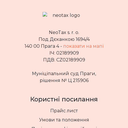
NeoTax s. r. o.
Под Дєканкою 1694/4
140 00 Прага 4 -
показати на мапі
ІЧ: 02189909
ПДВ: CZ02189909
Муніціпальний суд Праги,
рішення № Ц 215906
Користні посилання
Прайс лист
Умови та положення