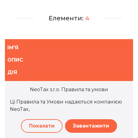
Елементи:
4
ІМ'Я
ОПИС
ДІЯ
NeoTax s.r.o. Правила та умови
Ці Правила та Умови надаються компанією
NeoTax,
Показати
Завантажити