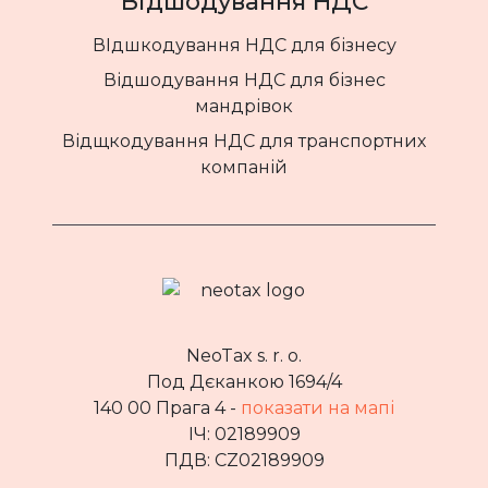
Відшодування НДС
ВІдшкодування НДС для бізнесу
Відшодування НДС для бізнес
мандрівок
Відщкодування НДС для транспортних
компаній
NeoTax s. r. o.
Под Дєканкою 1694/4
140 00 Прага 4 -
показати на мапі
ІЧ: 02189909
ПДВ: CZ02189909