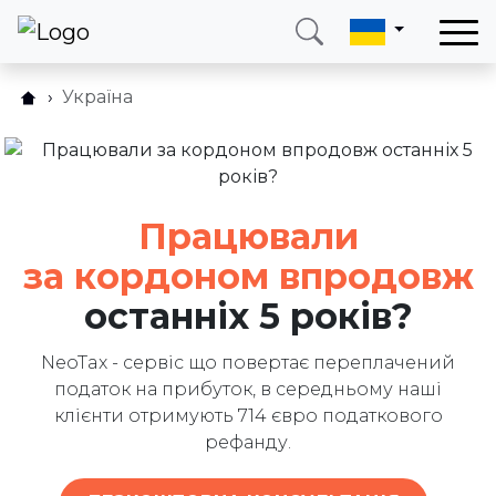
Україна
Хто може подати заяву?
Зателефонуйте мені
Увійти
Як це працює?
Телефон
Електронна пошта
Запитання та відповідіs
+38 (066) 002 90 99
ukraine@neotax.eu
Працювали
Відгуки
за кордоном впродовж
Блог
останніх 5 років?
Партнерам
Напишіть нам
NeoTax - сервіс що повертає переплачений
податок на прибуток, в середньому наші
клієнти отримують 714 євро податкового
рефанду.