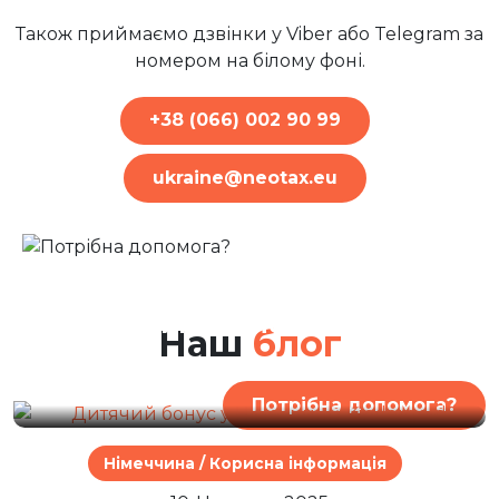
Також приймаємо дзвінки у Viber або Telegram за
номером на білому фоні.
+38 (066) 002 90 99
ukraine@neotax.eu
2. Березень 2026
Дитячий бонус у
Німеччині / Kindergeld
Наш
блог
Потрібна допомога?
Німеччина / Корисна інформація