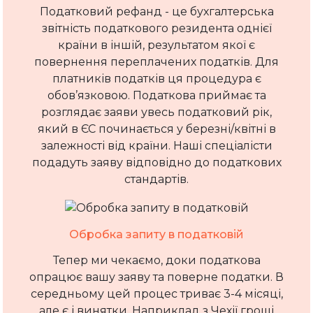
Податковий рефанд - це бухгалтерська
звітність податкового резидента однієї
країни в іншій, результатом якої є
повернення переплачених податків. Для
платників податків ця процедура є
обов’язковою. Податкова приймає та
розглядає заяви увесь податковий рік,
який в ЄС починається у березні/квітні в
залежності від країни. Наші спеціалісти
подадуть заяву відповідно до податкових
стандартів.
Обробка запиту в податковій
Тепер ми чекаємо, доки податкова
опрацює вашу заяву та поверне податки. В
середньому цей процес триває 3-4 місяці,
але є і винятки. Наприклад з Чехії гроші