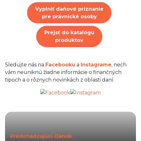
Vyplniť daňové priznanie
pre právnické osoby
Prejsť do katalógu
produktov
Sledujte nás na
Facebooku
a
Instagrame
, nech
vám neuniknú žiadne informácie o finančných
tipoch a o rôznych novinkách z oblasti daní.
Predchádzajúci článok