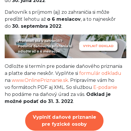
do
30. júna 2022
.
Daňovník s príjmom (aj) zo zahraničia si môže
predĺžiť lehotu až
o 6 mesiacov
, a to najneskôr
do
30. septembra 2022
.
Odložte si termín pre podanie daňového priznania
a plaťte dane neskôr. Vyplňte si
formulár odkladu
na
www.OnlinePriznanie.sk
. Pripravíme vám ho
vo formátoch PDF aj XML. So službou
E-podanie
ho podáme na daňový úrad za vás.
Odklad je
možné podať do 31. 3. 2022
.
Vyplniť daňové priznanie
pre fyzické osoby