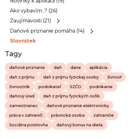
Novinky k aplikácii (19)
Ako vybavím...? (26)
Zaujímavosti (21)
Daňové priznanie pomáha (14)
Slovníček
Tagy
daňové priznanie
daň
dane
aplikácia
daň z príjmu
daň z príjmu fyzickej osoby
živnosť
živnostník
podnikateľ
SZČO
podnikanie
daňový úrad
daň z príjmu fyzických osôb
zamestnanec
daňové priznanie elektronicky
práca v zahraničí
právnická osoba
zahraničie
Sociálna poisťovňa
daňový bonus na dieťa