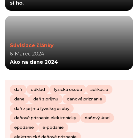
si ho.
Súvisiace články
6. Marec 2024
Ako na dane 2024
daň
odklad
fyzická osoba
aplikácia
dane
daň z príjmu
daňové priznanie
daň z príjmu fyzickej osoby
daňové priznanie elektronicky
daňový úrad
epodanie
e-podanie
elektronické daňové priznanie