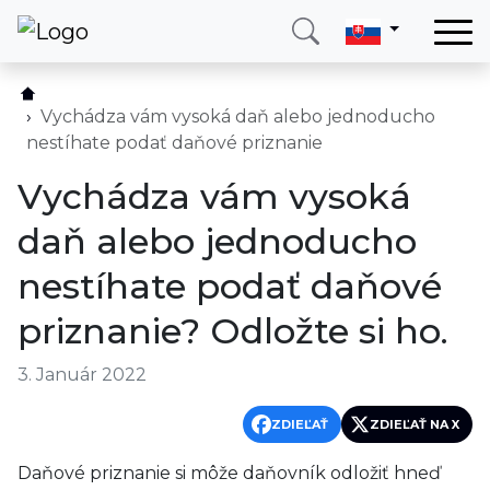
Domov
Služby
Vychádza vám vysoká daň alebo jednoducho
nestíhate podať daňové priznanie
Krajina
Vychádza vám vysoká
O nás
daň alebo jednoducho
Blog
nestíhate podať daňové
Kontakt
priznanie? Odložte si ho.
Zavolajte mi
Prihlásiť sa
3. Január 2022
ZDIEĽAŤ
ZDIEĽAŤ NA X
Daňové priznanie si môže daňovník odložiť hneď