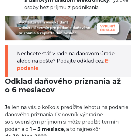
s daňovým úradom elektronicky
: fyzické
osoby bez príjmu z podnikania.
Nechcete stáť v rade na daňovom úrade
alebo na pošte? Podajte odklad cez
E-
podanie
.
Odklad daňového priznania až
o 6 mesiacov
Je len na vás, o koľko si predĺžite lehotu na podanie
daňového priznania. Daňovník výhradne
so slovenským príjmom si môže predĺžiť termín
podania o
1 – 3 mesiace
, a to najneskôr