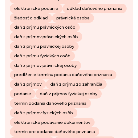
elektronické podanie
odklad daňového priznania
žiadosť o odklad
právnická osoba
daň z príjmu právnických osôb
daň z príjmov právnických osôb
daň z príjmu právnickej osoby
daň z príjmu fyzických osôb
daň z príjmov právnickej osoby
predĺženie termínu podania daňového priznania
daň z príjmov
daň z príjmu zo zahraničia
podanie
daň z príjmov fyzickej osoby
termín podania daňového priznania
daň z príjmov fyzických osôb
elektronické podávanie dokumentov
termín pre podanie daňového priznania