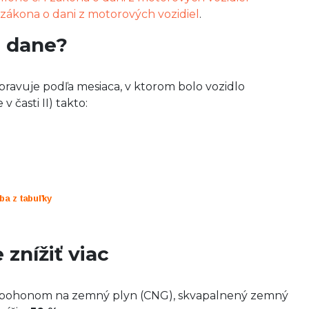
a zákona o dani z motorových vozidiel
.
a dane?
pravuje podľa mesiaca, v ktorom bolo vozidlo
časti II) takto:
znížiť viac
 s pohonom na zemný plyn (CNG), skvapalnený zemný