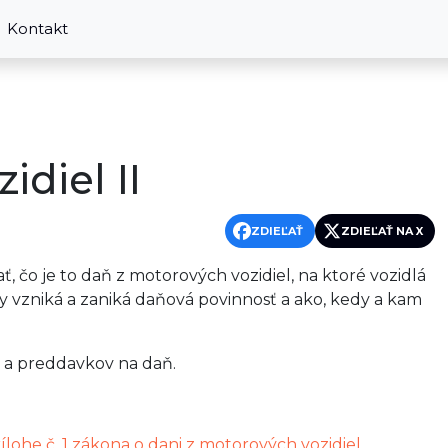
Kontakt
diel II
ZDIEĽAŤ
ZDIEĽAŤ NA X
ť, čo je to daň z motorových vozidiel, na ktoré vozidlá
dy vzniká a zaniká daňová povinnosť a ako, kedy a kam
 a preddavkov na daň.
ílohe č. 1 zákona o dani z motorových vozidiel