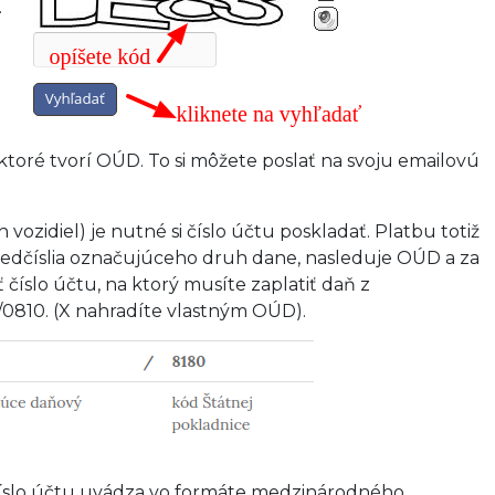
.
 ktoré tvorí OÚD. To si môžete poslať na svoju emailovú
zidiel) je nutné si číslo účtu poskladať. Platbu totiž
 predčíslia označujúceho druh dane, nasleduje OÚD a za
číslo účtu, na ktorý musíte zaplatiť daň z
0810. (X nahradíte vlastným OÚD).
 číslo účtu uvádza vo formáte medzinárodného