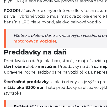
plyn (LNG) alebo na vodíkový pohon sa sadzba dane z
POZOR!
Zápis, že ide o hybridné vozidlo, v technick
paliva. Hybridné vozidlo musí mať dva zdroje energie 
benzín a LPG nie je hybrid, ale dvojpalivové vozidlo.
Všetko o platení dane z motorových vozidiel si pr
motorových vozidiel
.
Preddavky na daň
Preddavok na daň je platbou, ktorú je majiteľ vozidl
štvrťročne
alebo
mesačne
. Preddavky na daň
sa nep
upravenej ročnej sadzby dane na vozidlo) k 1. 1. nepr
Štvrťročné preddavky
sa platia vtedy, ak je výška 
nižšia ako 8300 eur
. Tieto preddavky sa platia vo v
štvrťroka.
Príklad
: Výška predpokladanej dane k 1. januáru j