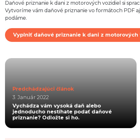
Daňové priznanie k dani z motorových vozidiel si spra
Vytvoríme vám daňové priznanie vo formátoch PDF a
podáme.
Vyplniť daňové priznanie k dani z motorových 
Predchádzajúci článok
3. Január 2022
Vychádza vám vysoká daň alebo
jednoducho nestíhate podať daňové
priznanie? Odložte si ho.