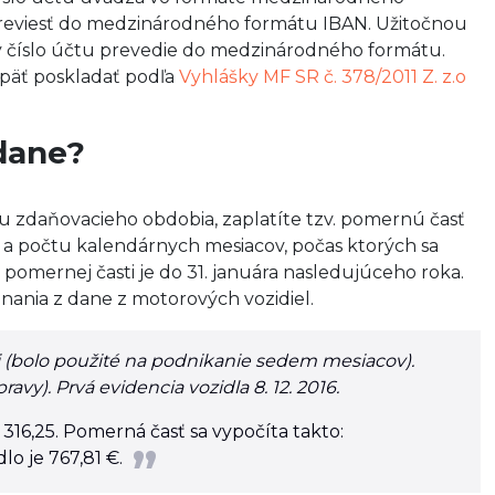
reviesť do medzinárodného formátu IBAN. Užitočnou
ý číslo účtu prevedie do medzinárodného formátu.
 opäť poskladať podľa
Vyhlášky MF SR č. 378/2011 Z. z.o
dane?
u zdaňovacieho obdobia, zaplatíte tzv. pomernú časť
e a počtu kalendárnych mesiacov, počas ktorých sa
 pomernej časti je do 31. januára nasledujúceho roka.
ania z dane z motorových vozidiel.
ni (bolo použité na podnikanie sedem mesiacov).
avy). Prvá evidencia vozidla 8. 12. 2016.
1 316,25. Pomerná časť sa vypočíta takto:
lo je 767,81 €.