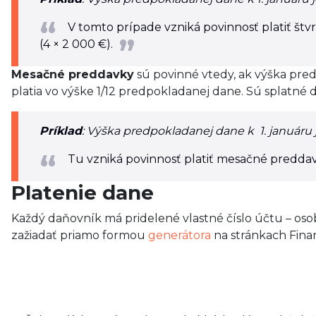
V tomto prípade vzniká povinnosť platiť št
(4 × 2 000 €).
Mesačné preddavky
sú povinné vtedy, ak výška pre
platia vo výške 1/12 predpokladanej dane. Sú splatné 
Príklad
: Výška predpokladanej dane k 1. januáru 
Tu vzniká povinnosť platiť mesačné preddavk
Platenie dane
Každý daňovník má pridelené vlastné číslo účtu – os
zažiadať priamo formou
generátora
na stránkach Finan