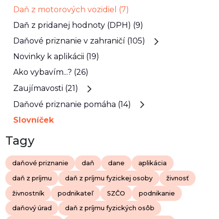
Daň z motorových vozidiel (7)
Daň z pridanej hodnoty (DPH) (9)
Daňové priznanie v zahraničí (105)
Novinky k aplikácii (19)
Ako vybavím...? (26)
Zaujímavosti (21)
Daňové priznanie pomáha (14)
Slovníček
Tagy
daňové priznanie
daň
dane
aplikácia
daň z príjmu
daň z príjmu fyzickej osoby
živnosť
živnostník
podnikateľ
SZČO
podnikanie
daňový úrad
daň z príjmu fyzických osôb