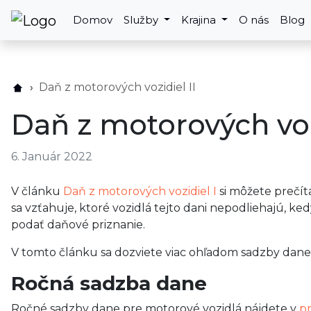
Domov
Služby
Krajina
O nás
Blog
Daň z motorových vozidiel II
Daň z motorových vozi
6. Január 2022
V článku
Daň z motorových vozidiel I
si môžete prečíta
sa vzťahuje, ktoré vozidlá tejto dani nepodliehajú, ke
podať daňové priznanie.
V tomto článku sa dozviete viac ohľadom sadzby dane
Ročná sadzba dane
Ročné sadzby dane pre motorové vozidlá nájdete v
pr