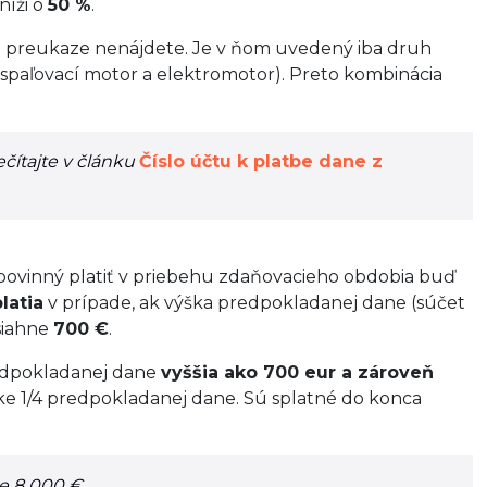
níži o
50 %
.
om preukaze nenájdete. Je v ňom uvedený iba druh
(spaľovací motor a elektromotor). Preto kombinácia
ečítajte v článku
Číslo účtu k platbe dane z
a povinný platiť v priebehu zdaňovacieho obdobia buď
latia
v prípade, ak výška predpokladanej dane (súčet
esiahne
700 €
.
predpokladanej dane
vyššia ako 700 eur a zároveň
ýške 1/4 predpokladanej dane. Sú splatné do konca
e 8 000 €.