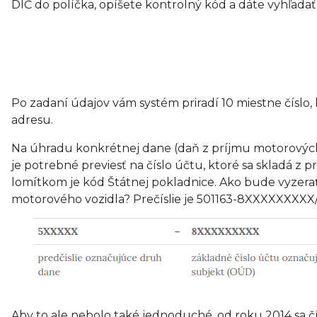
DIČ do políčka, opíšete kontrolný kód a dáte vyhľadať
Po zadaní údajov vám systém priradí 10 miestne číslo,
adresu.
Na úhradu konkrétnej dane (daň z príjmu motorových vo
je potrebné previesť na číslo účtu, ktoré sa skladá z
lomítkom je kód Štátnej pokladnice. Ako bude vyzerať 
motorového vozidla? Prečíslie je 501163-8XXXXXXXXX/
Aby to ale nebolo také jednoduché, od roku 2014 sa