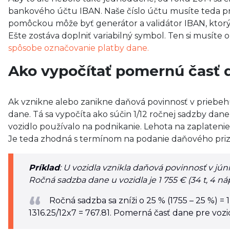
bankového účtu IBAN. Naše číslo účtu musíte teda p
pomôckou môže byť generátor a validátor IBAN, ktor
Ešte zostáva doplniť variabilný symbol. Ten si musíte
spôsobe označovanie platby dane.
Ako vypočítať pomernú časť 
Ak vznikne alebo zanikne daňová povinnosť v priebeh
dane. Tá sa vypočíta ako súčin 1/12 ročnej sadzby dan
vozidlo používalo na podnikanie. Lehota na zaplatenie
Je teda zhodná s termínom na podanie daňového prizn
Príklad
: U vozidla vznikla daňová povinnosť v jú
Ročná sadzba dane u vozidla je 1 755 € (34 t, 4 nápr
Ročná sadzba sa zníži o 25 % (1755 – 25 %) = 
1316.25/12x7 = 767.81. Pomerná časť dane pre vozid