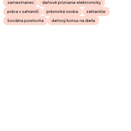
zamestnanec
daňové priznanie elektronicky
práca v zahraničí
právnická osoba
zahraničie
Sociálna poisťovňa
daňový bonus na dieťa