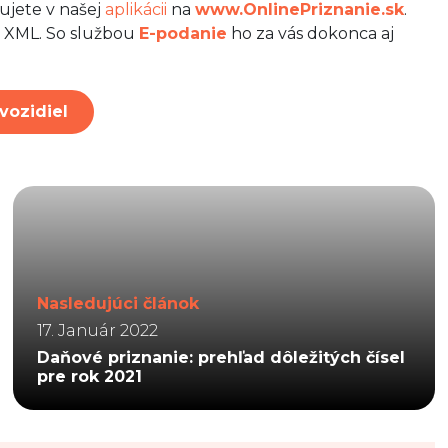
cujete v našej
aplikácii
na
www.OnlinePriznanie.sk
.
j XML. So službou
E-podanie
ho za vás dokonca aj
vozidiel
Nasledujúci článok
17. Január 2022
Daňové priznanie: prehľad dôležitých čísel
pre rok 2021