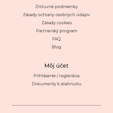
Zmluvné podmienky
Zásady ochrany osobných údajov
Zásady cookies
Partnerský program
FAQ
Blog
Môj účet
Prihlásenie / registrácia
Dokumenty k stiahnutiu