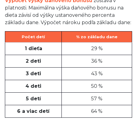
Výpočet výšky daňového bonusu
zostáva v
platnosti. Maximálna výška daňového bonusu na
dieťa závisí od výšky ustanoveného percenta
základu dane. Výpočet nároku podľa základu dane:
Počet detí
% zo základu dane
1 dieťa
29 %
2 deti
36 %
3 deti
43 %
4 deti
50 %
5 detí
57 %
6 a viac detí
64 %