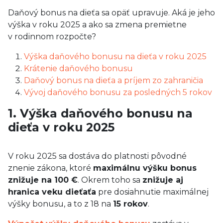
Daňový bonus na dieťa sa opäť upravuje. Aká je jeho
výška v roku 2025 a ako sa zmena premietne
v rodinnom rozpočte?
Výška daňového bonusu na dieťa v roku 2025
Krátenie daňového bonusu
Daňový bonus na dieťa a príjem zo zahraničia
Vývoj daňového bonusu za posledných 5 rokov
1. Výška daňového bonusu na
dieťa v roku 2025
V roku 2025 sa dostáva do platnosti pôvodné
znenie zákona, ktoré
maximálnu výšku bonus
znižuje na 100 €
. Okrem toho sa
znižuje aj
hranica veku dieťaťa
pre dosiahnutie maximálnej
výšky bonusu, a to z 18 na
15 rokov
.