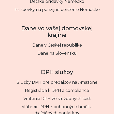
Detské prídavky Nemecko
Príspevky na penzijné poistenie Nemecko
Dane vo vašej domovskej
krajine
Dane v Českej republike
Dane na Slovensku
DPH služby
Služby DPH pre predajcov na Amazone
Registrácia k DPH a compliance
Vrátenie DPH zo služobných cest
Vrátenie DPH z pohonných hmôt a
diaľničných poplatkov