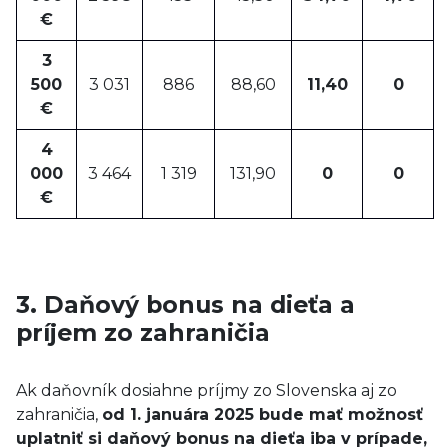
€
3
500
3 031
886
88,60
11,40
0
€
4
000
3 464
1 319
131,90
0
0
€
3. Daňový bonus na dieťa a
príjem zo zahraničia
Ak daňovník dosiahne príjmy zo Slovenska aj zo
zahraničia,
od 1. januára 2025 bude mať možnosť
uplatniť si daňový bonus na dieťa iba v prípade,