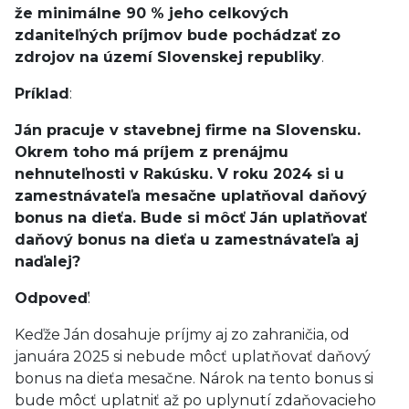
že minimálne 90 % jeho celkových
zdaniteľných príjmov bude pochádzať zo
zdrojov na území Slovenskej republiky
.
Príklad
:
Ján pracuje v stavebnej firme na Slovensku.
Okrem toho má príjem z prenájmu
nehnuteľnosti v Rakúsku. V roku 2024 si u
zamestnávateľa mesačne uplatňoval daňový
bonus na dieťa. Bude si môcť Ján uplatňovať
daňový bonus na dieťa u zamestnávateľa aj
naďalej?
Odpoveď
:
Keďže Ján dosahuje príjmy aj zo zahraničia, od
januára 2025 si nebude môcť uplatňovať daňový
bonus na dieťa mesačne. Nárok na tento bonus si
bude môcť uplatniť až po uplynutí zdaňovacieho