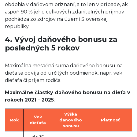
obdobia v daňovom priznaní, a to len v prípade, ak
aspoň 90 % jeho celkových zdaniteľných príjmov
pochádza zo zdrojov na území Slovenskej
republiky.
4. Vývoj daňového bonusu za
posledných 5 rokov
Maximálna mesačná suma daňového bonusu na
dieťa sa odvíja od určitých podmienok, napr. vek
dieťaťa či príjem rodiča.
Maximálne čiastky daňového bonusu na dieťa v
rokoch 2021 - 2025
:
Výška
Vek
Rok
daňového
Platnosť
dieťaťa
bonusu