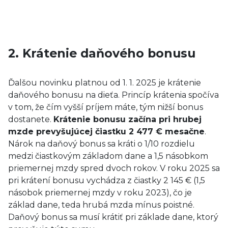
2. Krátenie daňového bonusu
Ďalšou novinku platnou od 1. 1. 2025 je krátenie
daňového bonusu na dieťa. Princíp krátenia spočíva
v tom, že čím vyšší príjem máte, tým nižší bonus
dostanete.
Krátenie bonusu začína pri hrubej
mzde prevyšujúcej čiastku 2 477 € mesačne
.
Nárok na daňový bonus sa kráti o 1/10 rozdielu
medzi čiastkovým základom dane a 1,5 násobkom
priemernej mzdy spred dvoch rokov. V roku 2025 sa
pri krátení bonusu vychádza z čiastky 2 145 € (1,5
násobok priemernej mzdy v roku 2023), čo je
základ dane, teda hrubá mzda mínus poistné.
Daňový bonus sa musí krátiť pri základe dane, ktorý