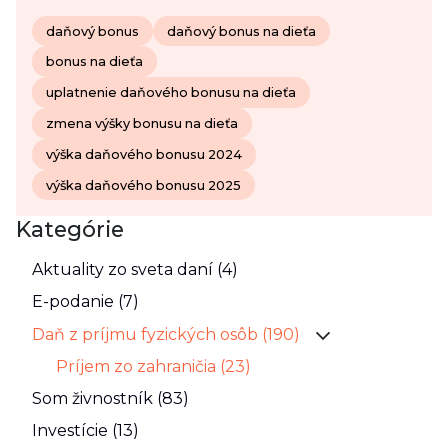
daňový bonus
daňový bonus na dieťa
bonus na dieťa
uplatnenie daňového bonusu na dieťa
zmena výšky bonusu na dieťa
výška daňového bonusu 2024
výška daňového bonusu 2025
Kategórie
Aktuality zo sveta daní (4)
E-podanie (7)
Daň z príjmu fyzických osôb (190)
Príjem zo zahraničia (23)
Som živnostník (83)
Investície (13)