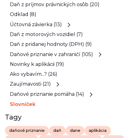
Daň z príjmov právnických osôb (20)
Odklad (8)
Účtovná závierka (13)
Daň z motorových vozidiel (7)
Daň z pridanej hodnoty (DPH) (9)
Daňové priznanie v zahraničí (105)
Novinky k aplikácii (19)
Ako vybavím...? (26)
Zaujímavosti (21)
Daňové priznanie pomáha (14)
Slovníček
Tagy
daňové priznanie
daň
dane
aplikácia