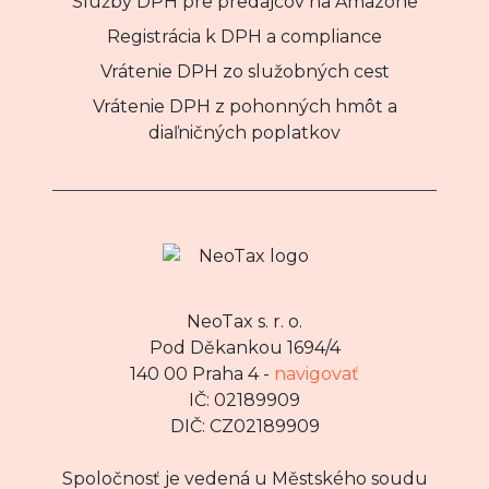
Služby DPH pre predajcov na Amazone
Registrácia k DPH a compliance
Vrátenie DPH zo služobných cest
Vrátenie DPH z pohonných hmôt a
diaľničných poplatkov
NeoTax s. r. o.
Pod Děkankou 1694/4
140 00 Praha 4 -
navigovať
IČ: 02189909
DIČ: CZ02189909
Spoločnosť je vedená u Městského soudu