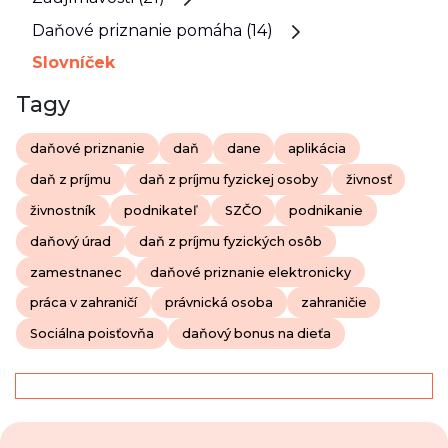
Daňové priznanie pomáha (14)
Slovníček
Tagy
daňové priznanie
daň
dane
aplikácia
daň z príjmu
daň z príjmu fyzickej osoby
živnosť
živnostník
podnikateľ
SZČO
podnikanie
daňový úrad
daň z príjmu fyzických osôb
zamestnanec
daňové priznanie elektronicky
práca v zahraničí
právnická osoba
zahraničie
Sociálna poisťovňa
daňový bonus na dieťa