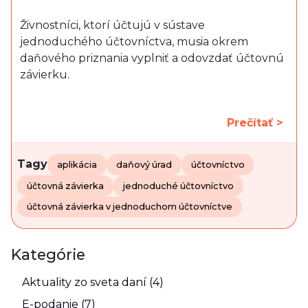
Živnostníci, ktorí účtujú v sústave
jednoduchého účtovníctva, musia okrem
daňového priznania vyplniť a odovzdať účtovnú
závierku.
Prečítať >
Tagy
aplikácia
daňový úrad
účtovníctvo
účtovná závierka
jednoduché účtovníctvo
účtovná závierka v jednoduchom účtovníctve
Kategórie
Aktuality zo sveta daní (4)
E-podanie (7)