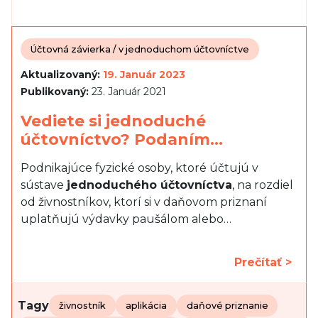
Účtovná závierka / v jednoduchom účtovníctve
Aktualizovaný:
19. Január 2023
Publikovaný:
23. Január 2021
Vediete si jednoduché
účtovníctvo? Podaním…
Podnikajúce fyzické osoby, ktoré účtujú v
sústave
jednoduchého účtovníctva
, na rozdiel
od živnostníkov, ktorí si v daňovom priznaní
uplatňujú výdavky paušálom alebo…
Prečítať >
Tagy
živnostník
aplikácia
daňové priznanie