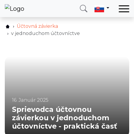
Domov
Účtovná závierka
Služby
v jednoduchom účtovníctve
Krajina
O nás
Blog
Kontakt
Zavolajte mi
Prihlásiť sa
16. Január 2025
Sprievodca účtovnou
závierkou v jednoduchom
účtovníctve - praktická časť