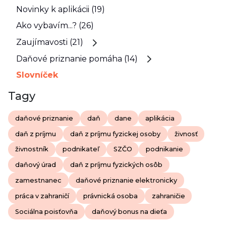
Novinky k aplikácii (19)
Ako vybavím...? (26)
Zaujímavosti (21)
Daňové priznanie pomáha (14)
Slovníček
Tagy
daňové priznanie
daň
dane
aplikácia
daň z príjmu
daň z príjmu fyzickej osoby
živnosť
živnostník
podnikateľ
SZČO
podnikanie
daňový úrad
daň z príjmu fyzických osôb
zamestnanec
daňové priznanie elektronicky
práca v zahraničí
právnická osoba
zahraničie
Sociálna poisťovňa
daňový bonus na dieťa