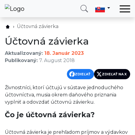
Domov
Účtovná závierka
Služby
Účtovná závierka
Krajina
Aktualizovaný:
18. Január 2023
O nás
Publikovaný:
7. August 2018
Blog
ZDIEĽAŤ
ZDIEĽAŤ NA X
Kontakt
Živnostníci, ktorí účtujú v sústave jednoduchého
účtovníctva, musia okrem daňového priznania
Zavolajte mi
Prihlásiť sa
vyplniť a odovzdať účtovnú závierku.
Čo je účtovná závierka?
Účtovná závierka je prehľadom príjmov a výdavkov