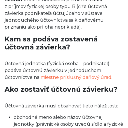
z príjmov fyzickej osoby typu B (čiže účtovná
závierka podnikateľa účtujúceho v sústave
jednoduchého účtovníctva sa k daňovému
priznaniu ako príloha neprikladá).
Kam sa podáva zostavená
účtovná závierka?
Účtovná jednotka (fyzická osoba – podnikateľ)
podáva účtovnú závierku v jednoduchom
účtovníctve na
miestne príslušný daňový úrad
.
Ako zostaviť účtovnú závierku?
Účtovná závierka musí obsahovať tieto náležitosti:
obchodné meno alebo názov účtovnej
jednotky (právnické osoby uvedú sídlo a fyzické