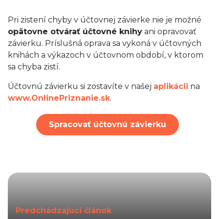
Pri zistení chyby v účtovnej závierke nie je možné
opätovne otvárať účtovné knihy
ani opravovať
závierku. Príslušná oprava sa vykoná v účtovných
knihách a výkazoch v účtovnom období, v ktorom
sa chyba zistí.
Účtovnú závierku si zostavíte v našej
aplikácii
na
www.OnlinePriznanie.sk
.
Spracovať účtovnú závierku
Predchádzajúci článok