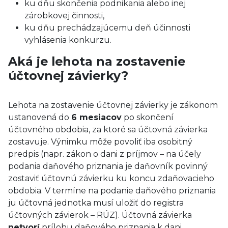
ku dňu skončenia podnikania alebo inej
zárobkovej činnosti,
ku dňu prechádzajúcemu deň účinnosti
vyhlásenia konkurzu.
Aká je lehota na zostavenie
účtovnej závierky?
Lehota na zostavenie účtovnej závierky je zákonom
ustanovená do
6 mesiacov
po skončení
účtovného obdobia, za ktoré sa účtovná závierka
zostavuje. Výnimku môže povoliť iba osobitný
predpis (napr. zákon o dani z príjmov – na účely
podania daňového priznania je daňovník povinný
zostaviť účtovnú závierku ku koncu zdaňovacieho
obdobia. V termíne na podanie daňového priznania
ju účtovná jednotka musí uložiť do registra
účtovných závierok – RÚZ). Účtovná závierka
netvorí
prílohu daňového priznania k dani