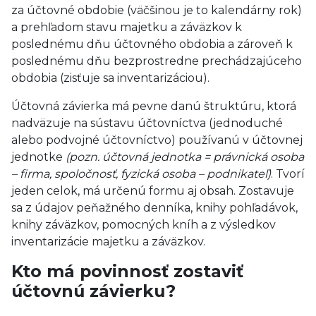
za účtovné obdobie (väčšinou je to kalendárny rok)
a prehľadom stavu majetku a záväzkov k
poslednému dňu účtovného obdobia a zároveň k
poslednému dňu bezprostredne prechádzajúceho
obdobia (zisťuje sa inventarizáciou).
Účtovná závierka má pevne danú štruktúru, ktorá
nadväzuje na sústavu účtovníctva (jednoduché
alebo podvojné účtovníctvo) používanú v účtovnej
jednotke
(pozn. účtovná jednotka = právnická osoba
– firma, spoločnosť, fyzická osoba – podnikateľ)
. Tvorí
jeden celok, má určenú formu aj obsah. Zostavuje
sa z údajov peňažného denníka, knihy pohľadávok,
knihy záväzkov, pomocných kníh a z výsledkov
inventarizácie majetku a záväzkov.
Kto má povinnosť zostaviť
účtovnú závierku?