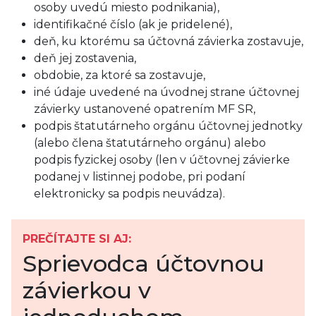
osoby uvedú miesto podnikania),
identifikačné číslo (ak je pridelené),
deň, ku ktorému sa účtovná závierka zostavuje,
deň jej zostavenia,
obdobie, za ktoré sa zostavuje,
iné údaje uvedené na úvodnej strane účtovnej
závierky ustanovené opatrením MF SR,
podpis štatutárneho orgánu účtovnej jednotky
(alebo člena štatutárneho orgánu) alebo
podpis fyzickej osoby (len v účtovnej závierke
podanej v listinnej podobe, pri podaní
elektronicky sa podpis neuvádza).
PREČÍTAJTE SI AJ:
Sprievodca účtovnou
závierkou v