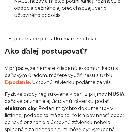
NACE, názov a miesto podnikania), rozmedzie
obdobia bežného aj predchádzajúceho
účtovného obdobia:
po úhrade poplatku máme hotovo.
Ako ďalej postupovať?
V prípade, že nemáte zriadenú e-komunikáciu s
daňovým úradom, môžete využiť našu službu
E‑podanie
. Účtovnú závierku podáme za vás.
Fyzické osoby registrované k dani z príjmov
MUSIA
daňové priznanie aj účtovnú závierku podať
elektronicky
. Podaním týchto dokumentov v
listinnej podobe sa má za to, že ich povinnosť podať
daňové priznanie a účtovnú závierku nebola
splnená a za nepodanie im môže byť vyrubená