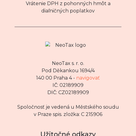
Vrátenie DPH z pohonných hmôt a
diaľničných poplatkov
NeoTax s. r. o.
Pod Děkankou 1694/4
140 00 Praha 4 -
navigovať
IČ: 02189909
DIČ: CZ02189909
Spoločnosť je vedená u Městského soudu
v Praze spis. zložka: C 215906
Užitočné odkazy