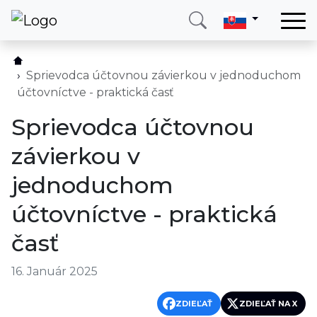
Domov
Služby
Sprievodca účtovnou závierkou v jednoduchom
účtovníctve - praktická časť
Krajina
Sprievodca účtovnou
O nás
závierkou v
Blog
jednoduchom
Kontakt
účtovníctve - praktická
Zavolajte mi
Prihlásiť sa
časť
16. Január 2025
ZDIEĽAŤ
ZDIEĽAŤ NA X