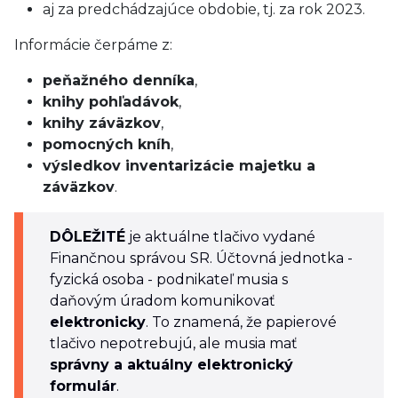
aj za predchádzajúce obdobie, tj. za rok 2023.
Informácie čerpáme z:
peňažného denníka
,
knihy pohľadávok
,
knihy záväzkov
,
pomocných kníh
,
výsledkov inventarizácie majetku a
záväzkov
.
DÔLEŽITÉ
je aktuálne tlačivo vydané
Finančnou správou SR. Účtovná jednotka -
fyzická osoba - podnikateľ musia s
daňovým úradom komunikovať
elektronicky
. To znamená, že papierové
tlačivo nepotrebujú, ale musia mať
správny a aktuálny elektronický
formulár
.