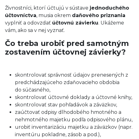
Živnostníci, ktorí účtujú v sústave
jednoduchého
účtovníctva
, musia okrem
daňového priznania
vyplniť a odovzdať
účtovnú závierku
. Ukážeme
vám, ako sa v nej vyznať.
Čo treba urobiť pred samotným
zostavením účtovnej závierky?
skontrolovať správnosť údajov prenesených z
predchádzajúceho zdaňovacieho obdobia
do súčasného,
skontrolovať účtovné doklady a účtovné knihy,
skontrolovať stav pohľadávok a záväzkov,
zaúčtovať odpisy dlhodobého hmotného a
nehmotného majetku podľa odpisového plánu,
urobiť inventarizáciu majetku a záväzkov (napr.
inventúru pokladne, zásob a pod.),