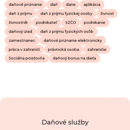
daňové priznanie
daň
dane
aplikácia
daň z príjmu
daň z príjmu fyzickej osoby
živnosť
živnostník
podnikateľ
SZČO
podnikanie
daňový úrad
daň z príjmu fyzických osôb
zamestnanec
daňové priznanie elektronicky
práca v zahraničí
právnická osoba
zahraničie
Sociálna poisťovňa
daňový bonus na dieťa
Daňové služby