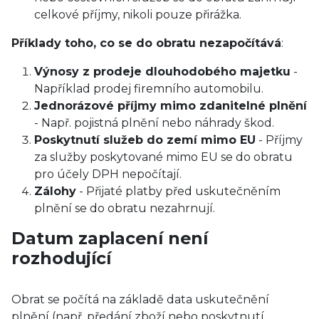
celkové příjmy, nikoli pouze přirážka.
Příklady toho, co se do obratu nezapočítává
:
Výnosy z prodeje dlouhodobého majetku
-
Například prodej firemního automobilu.
Jednorázové příjmy mimo zdanitelné plnění
- Např. pojistná plnění nebo náhrady škod.
Poskytnutí služeb do zemí mimo EU
- Příjmy
za služby poskytované mimo EU se do obratu
pro účely DPH nepočítají.
Zálohy
- Přijaté platby před uskutečněním
plnění se do obratu nezahrnují.
Datum zaplacení není
rozhodující
Obrat se počítá na základě data uskutečnění
plnění (např. předání zboží nebo poskytnutí