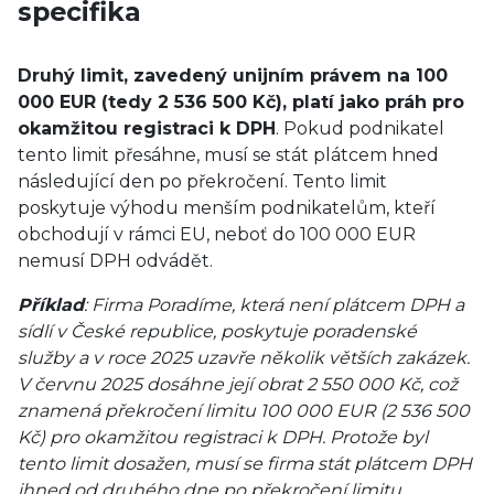
specifika
Druhý limit, zavedený unijním právem na 100
000 EUR (tedy 2 536 500 Kč), platí jako práh pro
okamžitou registraci k DPH
. Pokud podnikatel
tento limit přesáhne, musí se stát plátcem hned
následující den po překročení. Tento limit
poskytuje výhodu menším podnikatelům, kteří
obchodují v rámci EU, neboť do 100 000 EUR
nemusí DPH odvádět.
Příklad
: Firma Poradíme, která není plátcem DPH a
sídlí v České republice, poskytuje poradenské
služby a v roce 2025 uzavře několik větších zakázek.
V červnu 2025 dosáhne její obrat 2 550 000 Kč, což
znamená překročení limitu 100 000 EUR (2 536 500
Kč) pro okamžitou registraci k DPH. Protože byl
tento limit dosažen, musí se firma stát plátcem DPH
ihned od druhého dne po překročení limitu.