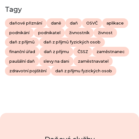
Tagy
daňové přiznání
daně
daň
OSVČ
aplikace
podnikání
podnikatel
živnostník
živnost
daň z příjmů
daň z příjmů fyzických osob
finanční úřad
daň z příjmu
ČSSZ
zaměstnanec
paušální daň
slevy na dani
zaměstnavatel
zdravotní pojištění
daň z příjmu fyzických osob