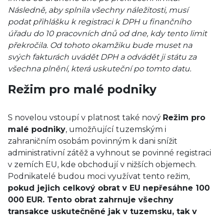
Následně, aby splnila všechny náležitosti, musí
podat přihlášku k registraci k DPH u finančního
úřadu do 10 pracovních dnů od dne, kdy tento limit
překročila. Od tohoto okamžiku bude muset na
svých fakturách uvádět DPH a odvádět ji státu za
všechna plnění, která uskuteční po tomto datu.
Režim pro malé podniky
S novelou vstoupí v platnost také nový
Režim pro
malé podniky
, umožňující tuzemským i
zahraničním osobám povinným k dani snížit
administrativní zátěž a vyhnout se povinné registraci
v zemích EU, kde obchodují v nižších objemech.
Podnikatelé budou moci využívat tento režim,
pokud jejich celkový obrat v EU nepřesáhne 100
000 EUR. Tento obrat zahrnuje všechny
transakce uskutečněné jak v tuzemsku, tak v