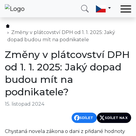
Domů
Služby
Změny v plátcovství DPH od 1. 1. 2025: Jaký
dopad budou mít na podnikatele
Země
Změny v plátcovství DPH
O nás
od 1. 1. 2025: Jaký dopad
Blog
budou mít na
Kontakt
podnikatele?
Zavolejte mi
Přihlásit se
15. listopad 2024
SDÍLET
SDÍLET NA X
Chystaná novela zákona o dani z přidané hodnoty