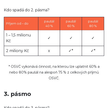
Kdo spadá do 2. pásma?
paušál
paušál
paušál
Příjem od – do
40 %
60 %
80 %
1 – 1,5 milionu
✓
✓
✓
Kč
2 miliony Kč
x
✓*
✓*
* OSVČ vykonává činnost, na kterou lze uplatnit 60% a
nebo 80% paušál na alespoň 75 % z celkových příjmů
OSVČ.
3. pásmo
Kdo spadá do 3. pásma?