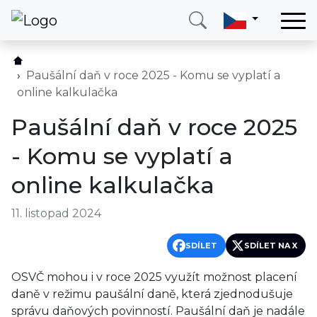
Domů
Služby
Paušální daň v roce 2025 - Komu se vyplatí a
online kalkulačka
Země
Paušální daň v roce 2025
O nás
- Komu se vyplatí a
Blog
online kalkulačka
Kontakt
11. listopad 2024
Zavolejte mi
Přihlásit se
SDÍLET
SDÍLET NA X
OSVČ mohou i v roce 2025 využít možnost placení
daně v režimu paušální daně, která zjednodušuje
správu daňových povinností. Paušální daň je nadále