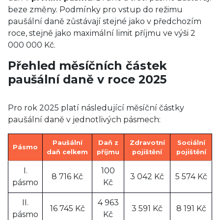
beze změny. Podmínky pro vstup do režimu
paušální daně zůstávají stejné jako v předchozím
roce, stejně jako maximální limit příjmu ve výši 2
000 000 Kč.
Přehled měsíčních částek
paušální daně v roce 2025
Pro rok 2025 platí následující měsíční částky
paušální daně v jednotlivých pásmech:
Paušální
Daň z
Zdravotní
Sociální
Pásmo
daň celkem
příjmu
pojištění
pojištění
I.
100
8 716 Kč
3 042 Kč
5 574 Kč
pásmo
Kč
II.
4 963
16 745 Kč
3 591 Kč
8 191 Kč
pásmo
Kč