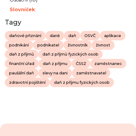
Slovníček
Tagy
daňové přiznání
daně
daň
OSVČ
aplikace
podnikání
podnikatel
živnostník
živnost
daň z příjmů
daň z příjmů fyzických osob
finanční úřad
daň z příjmu
ČSSZ
zaměstnanec
paušální daň
slevy na dani
zaměstnavatel
zdravotní pojištění
daň z příjmu fyzických osob