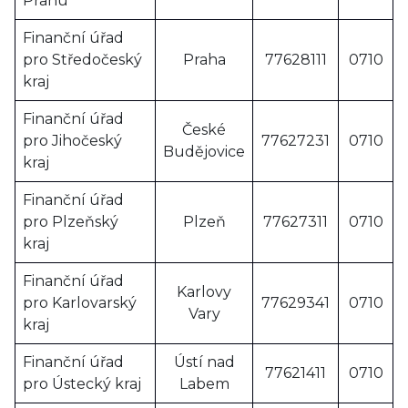
Prahu
Finanční úřad
pro Středočeský
Praha
77628111
0710
kraj
Finanční úřad
České
pro Jihočeský
77627231
0710
Budějovice
kraj
Finanční úřad
pro Plzeňský
Plzeň
77627311
0710
kraj
Finanční úřad
Karlovy
pro Karlovarský
77629341
0710
Vary
kraj
Finanční úřad
Ústí nad
77621411
0710
pro Ústecký kraj
Labem