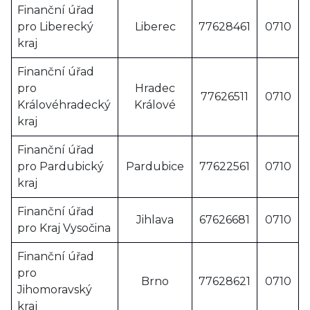
Finanční úřad
pro Liberecký
Liberec
77628461
0710
kraj
Finanční úřad
pro
Hradec
77626511
0710
Královéhradecký
Králové
kraj
Finanční úřad
pro Pardubický
Pardubice
77622561
0710
kraj
Finanční úřad
Jihlava
67626681
0710
pro Kraj Vysočina
Finanční úřad
pro
Brno
77628621
0710
Jihomoravský
kraj