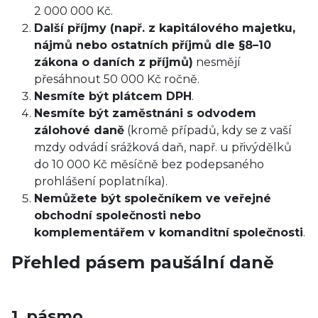
2 000 000 Kč.
Další příjmy (např. z kapitálového majetku,
nájmů nebo ostatních příjmů dle §8–10
zákona o daních z příjmů)
nesmějí
přesáhnout 50 000 Kč ročně.
Nesmíte být plátcem DPH
.
Nesmíte být zaměstnáni s odvodem
zálohové daně
(kromě případů, kdy se z vaší
mzdy odvádí srážková daň, např. u přivýdělků
do 10 000 Kč měsíčně bez podepsaného
prohlášení poplatníka).
Nemůžete být společníkem ve veřejné
obchodní společnosti nebo
komplementářem v komanditní společnosti
.
Přehled pásem paušální daně
1. pásmo