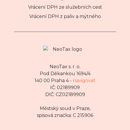
Vrácení DPH ze služebních cest
Vrácení DPH z paliv a mýtného
NeoTax s. r. o.
Pod Děkankou 1694/4
140 00 Praha 4 -
navigovat
IČ: 02189909
DIČ: CZ02189909
Městský soud v Praze,
spisová značka: C 215906