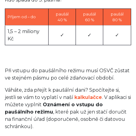
paušál
paušál
paušál
Příjem od – do
40 %
60 %
80 %
1,5 – 2 miliony
✓
✓
✓
Kč
Při vstupu do paušálního režimu musí OSVČ zůstat
ve stejném pásmu po celé zdaňovací období.
Váháte, zda přejít k paušální dani? Spočítejte si,
jestli se vám to vyplatí v naší
kalkulačce
. V aplikaci si
můžete vyplnit
Oznámení o vstupu do
paušálního režimu
, které pak už jen stačí doručit
na finanční úřad (doporučeně, osobně či datovou
schránkou).