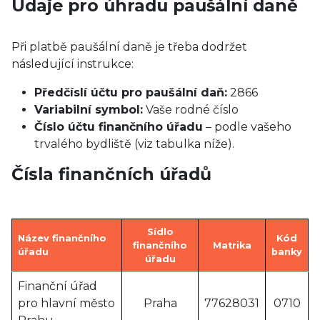
Údaje pro úhradu paušální daně
Při platbě paušální daně je třeba dodržet
následující instrukce:
Předčíslí účtu pro paušální daň:
2866
Variabilní symbol:
Vaše rodné číslo
Číslo účtu finančního úřadu
– podle vašeho
trvalého bydliště (viz tabulka níže).
Čísla finančních úřadů
Sídlo
Název finančního
Kód
finančního
Matrika
úřadu
banky
úřadu
Finanční úřad
pro hlavní město
Praha
77628031
0710