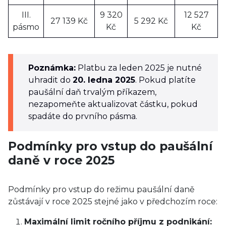
III.
9 320
12 527
27 139 Kč
5 292 Kč
pásmo
Kč
Kč
Poznámka:
Platbu za leden 2025 je nutné
uhradit do
20. ledna 2025
. Pokud platíte
paušální daň trvalým příkazem,
nezapomeňte aktualizovat částku, pokud
spadáte do prvního pásma.
Podmínky pro vstup do paušální
daně v roce 2025
Podmínky pro vstup do režimu paušální daně
zůstávají v roce 2025 stejné jako v předchozím roce:
Maximální limit ročního příjmu z podnikání: