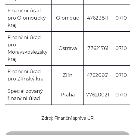
Finanční úřad
pro Olomoucký
Olomouc
47623811
0710
kraj
Finanční úřad
pro
Ostrava
77621761
0710
Moravskoslezský
kraj
Finanční úřad
Zlín
47620661
0710
pro Zlínský kraj
Specializovaný
Praha
77620021
0710
finanční úřad
Zdroj: Finanční správa ČR