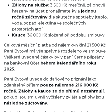
Zálohy na služby
: 3 500 Kč měsíčně, zálohově
hrazeny na účet pronajímatelky a
jednou
ročně zúčtovány
dle skutečné spotřeby (teplo,
voda, odpad, elektřina ve společných
prostorách atd.)
Kauce
: 36 000 Kč složená při podpisu smlouvy
Celková měsíční platba od nájemkyň činí 21 500 Kč.
Paní Bytová má vše správně rozděleno ve smlouvě.
Veškeré uvedené částky byly paní Černé připsány
na bankovní účet
během kalendářního roku
2025
.
Paní Bytová uvede do daňového přiznání jako
zdanitelný příjem
pouze nájemné 216 000 Kč
ročně. Zálohy a kauce se do příjmů nezahrnují
,
pokud jsou smluvně vyčísleny zvlášť a zálohy jsou
následně zúčtovány
.