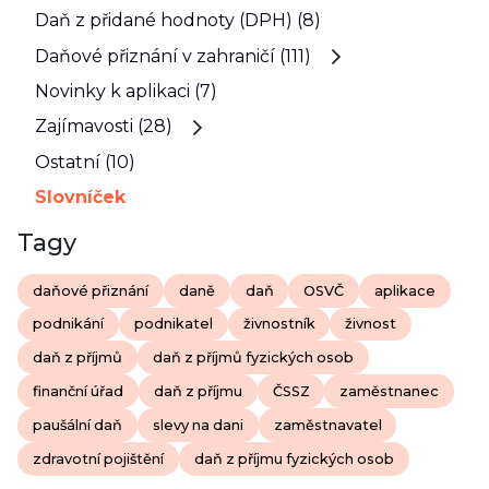
Daň z přidané hodnoty (DPH) (8)
Daňové přiznání v zahraničí (111)
Novinky k aplikaci (7)
Zajímavosti (28)
Ostatní (10)
Slovníček
Tagy
daňové přiznání
daně
daň
OSVČ
aplikace
podnikání
podnikatel
živnostník
živnost
daň z příjmů
daň z příjmů fyzických osob
finanční úřad
daň z příjmu
ČSSZ
zaměstnanec
paušální daň
slevy na dani
zaměstnavatel
zdravotní pojištění
daň z příjmu fyzických osob