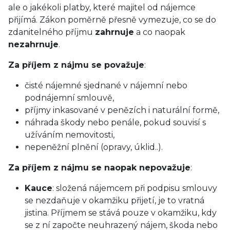
ale o jakékoli platby, které majitel od nájemce
přijímá. Zákon poměrně přesně vymezuje, co se do
zdanitelného příjmu
zahrnuje
a co naopak
nezahrnuje
.
Za příjem z nájmu se považuje
:
čisté nájemné sjednané v nájemní nebo
podnájemní smlouvě,
příjmy inkasované v penězích i naturální formě,
náhrada škody nebo penále, pokud souvisí s
užíváním nemovitosti,
nepeněžní plnění (opravy, úklid..).
Za příjem z nájmu se naopak nepovažuje
:
Kauce
: složená nájemcem při podpisu smlouvy
se nezdaňuje v okamžiku přijetí, je to vratná
jistina. Příjmem se stává pouze v okamžiku, kdy
se z ní započte neuhrazený nájem, škoda nebo