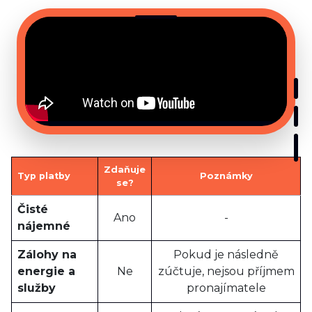
Zdaňuje
Typ platby
Poznámky
se?
Čisté
Ano
-
nájemné
Zálohy na
Pokud je následně
energie a
Ne
zúčtuje, nejsou příjmem
služby
pronajímatele