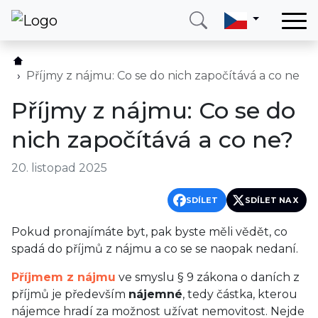
Domů
Služby
Příjmy z nájmu: Co se do nich započítává a co ne
Země
Příjmy z nájmu: Co se do
O nás
nich započítává a co ne?
Blog
20. listopad 2025
Kontakt
SDÍLET
SDÍLET NA X
Zavolejte mi
Přihlásit se
Pokud pronajímáte byt, pak byste měli vědět, co
spadá do příjmů z nájmu a co se se naopak nedaní.
Příjmem z nájmu
ve smyslu § 9 zákona o daních z
příjmů je především
nájemné
, tedy částka, kterou
nájemce hradí za možnost užívat nemovitost. Nejde