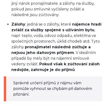
jiný nárok pronajímatele. a zálohy na služby,
pokud jsou smluvně vyčísleny zvlášť a
následně jsou zúčtovány.
Zálohy
: jedná se o zálohy, které
nájemce hradí
zvlášť za služby spojené s užíváním bytu
,
např. teplo, voda, odvoz odpadu, elektřina ve
společných prostorech, úklid chodeb atd. Tyto
zálohy
pronajímatel následně zúčtuje a
nejsou jeho daňovým příjmem
. V ideálním
případě by měly být na nájemní smlouvě
vedeny zvlášť.
Pokud však k zúčtování záloh
nedojde, zahrnuje je do příjmů
.
Správné určení příjmů z nájmu vám
pomůže vyhnout se chybám při daňovém
přiznání.