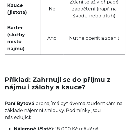
Zdaní se až v případě
Kauce
Ne
započtení (např. na
(jistota)
škodu nebo dluh)
Barter
(služby
Ano
Nutné ocenit a zdanit
místo
nájmu)
Příklad: Zahrnují se do příjmu z
nájmu i zálohy a kauce?
Paní Bytová
pronajímá byt dvěma studentkám na
základě nájemní smlouvy. Podmínky jsou
následující:
Nájemné (čisté)
: 18 000 Kč měsíčně