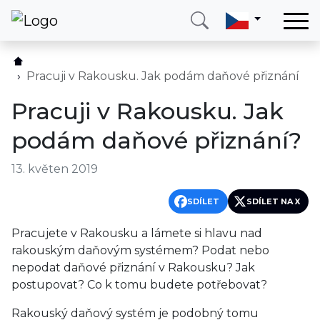
Domů
Služby
Pracuji v Rakousku. Jak podám daňové přiznání
Země
Pracuji v Rakousku. Jak
O nás
podám daňové přiznání?
Blog
13. květen 2019
Kontakt
SDÍLET
SDÍLET NA X
Zavolejte mi
Přihlásit se
Pracujete v Rakousku a lámete si hlavu nad
rakouským daňovým systémem? Podat nebo
nepodat daňové přiznání v Rakousku? Jak
postupovat? Co k tomu budete potřebovat?
Rakouský daňový systém je podobný tomu