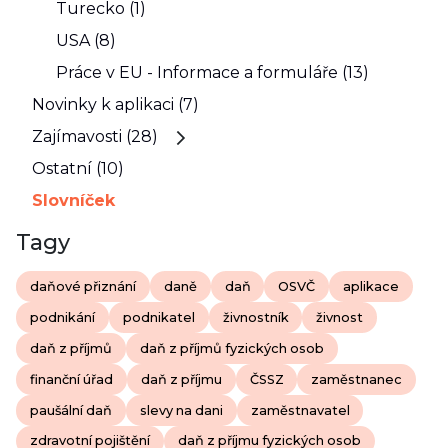
Turecko (1)
USA (8)
Práce v EU - Informace a formuláře (13)
Novinky k aplikaci (7)
Zajímavosti (28)
Ostatní (10)
Slovníček
Tagy
daňové přiznání
daně
daň
OSVČ
aplikace
podnikání
podnikatel
živnostník
živnost
daň z příjmů
daň z příjmů fyzických osob
finanční úřad
daň z příjmu
ČSSZ
zaměstnanec
paušální daň
slevy na dani
zaměstnavatel
zdravotní pojištění
daň z příjmu fyzických osob