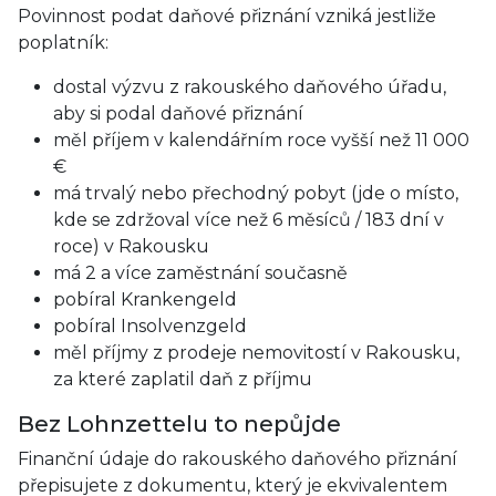
Povinnost podat daňové přiznání vzniká jestliže
poplatník:
dostal výzvu z rakouského daňového úřadu,
aby si podal daňové přiznání
měl příjem v kalendářním roce vyšší než 11 000
€
má trvalý nebo přechodný pobyt (jde o místo,
kde se zdržoval více než 6 měsíců / 183 dní v
roce) v Rakousku
má 2 a více zaměstnání současně
pobíral Krankengeld
pobíral Insolvenzgeld
měl příjmy z prodeje nemovitostí v Rakousku,
za které zaplatil daň z příjmu
Bez Lohnzettelu to nepůjde
Finanční údaje do rakouského daňového přiznání
přepisujete z dokumentu, který je ekvivalentem