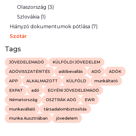
Olaszország (3)
Szlovákia (1)
Hiányzó dokumentumok pótlása (7)
Szótár
Tags
JÖVEDELEMADÓ
KÜLFÖLDI JÖVEDELEM
ADÓVISSZATÉRíTÉS
adóbevallás
ADÓ
ADÓK
APP
ALKALMAZOTT
KÜLFÖLD
munkáltató
EXPAT
adó
EGYÉNI JÖVEDELEMADÓ
Németország
OSZTRÁK ADÓ
EWR
munkavállaló
társadalombiztosítás
munka Ausztriában
jövedelem