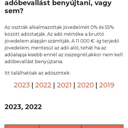
adóbevallást benyújtani, vagy
sem?
Az osztrák alkalmazottak jövedelmét 0% és 55%
között adóztatják. Az adó mértéke a bruttó
jövedelem alapján számítják. A 11 000 € -ig terjedő
jövedelem, mentesül az adó alól, tehát ha az
adóalapja kisebb ennél az összegnél,akkor nem kell
adóbevallást benyújtania.
Itt találhatóak az adószintek:
2023
|
2022
|
2021
|
2020
|
2019
2023, 2022