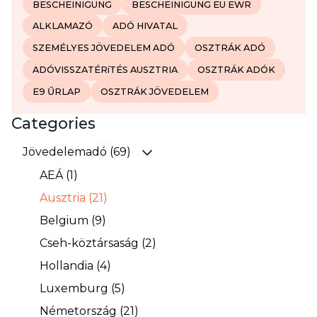
BESCHEINIGUNG
BESCHEINIGUNG EU EWR
ALKLAMAZÓ
ADÓ HIVATAL
SZEMÉLYES JÖVEDELEM ADÓ
OSZTRÁK ADÓ
ADÓVISSZATÉRíTÉS AUSZTRIA
OSZTRÁK ADÓK
E9 ŰRLAP
OSZTRÁK JÖVEDELEM
Categories
Jövedelemadó (69)
AEÁ (1)
Ausztria (21)
Belgium (9)
Cseh-köztársaság (2)
Hollandia (4)
Luxemburg (5)
Németország (21)