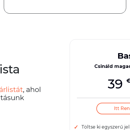
Ba
ista
Csináld maga
39
árlistát
, ahol
atásunk
Itt Ren
Töltse ki egyszerű j