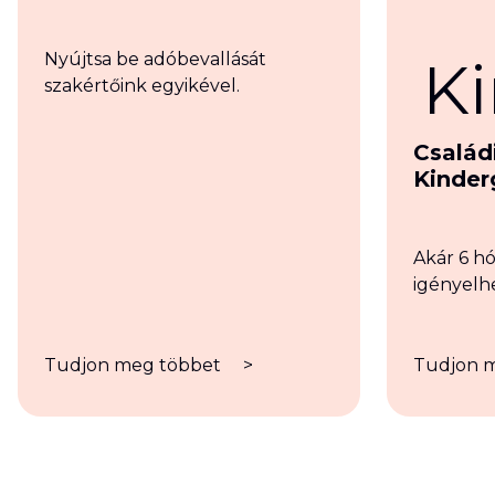
Nyújtsa be adóbevallását
szakértőink egyikével.
Családi
Kinder
Akár 6 h
igényelhe
Tudjon meg többet
>
Tudjon 