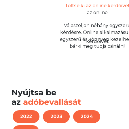
Töltse ki az online kérdőíve
Válaszoljon néhány egyszer
kérdésre. Online alkalmazás
egyszerű és könnyen kezelhe
bárki meg tudja csinálni!
Nyújtsa be
az
adóbevallását
2022
2023
2024