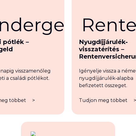
 pótlék –
Nyugdíjjárulék-
geld
visszatérítés –
Rentenversicher
ónapig visszamenőleg
Igényelje vissza a néme
ti a családi pótlékot.
nyugdíjjárulék‑alapba
befizetett összeget.
meg többet
>
Tudjon meg többet