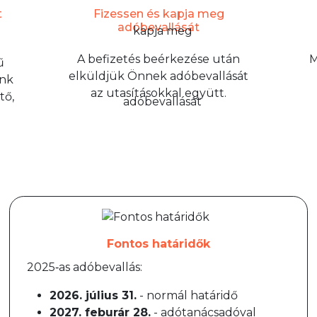
t
Fizessen és kapja meg
adóbevallását
A befizetés beérkezése után
M
ű
elküldjük Önnek adóbevallását
unk
az utasításokkal együtt.
tő,
Fontos határidők
2025‑as adóbevallás:
2026. július 31.
- normál határidő
2027. feburár 28.
- adótanácsadóval