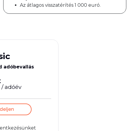
Az átlagos visszatérítés 1 000 euró.
sic
d adóbevallás
€
/ adóév
deljen
elentkezésünket