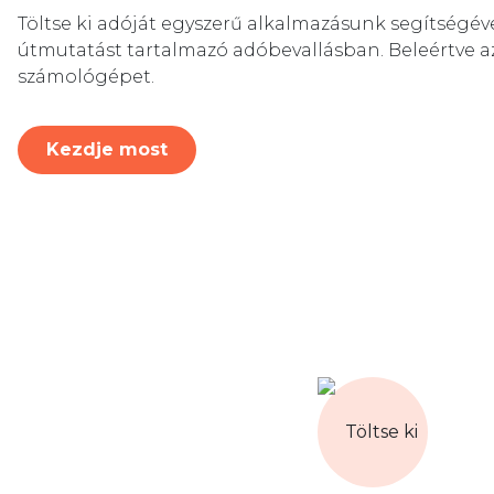
Töltse ki adóját egyszerű alkalmazásunk segítségével
útmutatást tartalmazó adóbevallásban. Beleértve a
számológépet.
Kezdje most