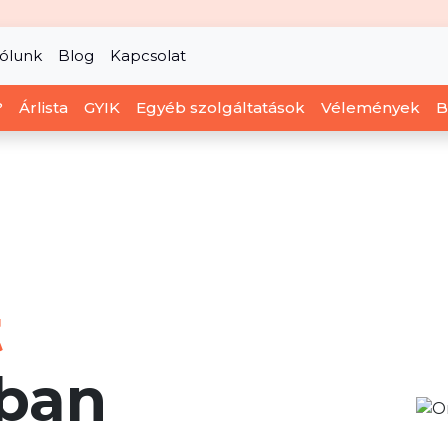
ólunk
Blog
Kapcsolat
?
Árlista
GYIK
Egyéb szolgáltatások
Vélemények
B
t
ban