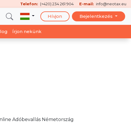
Telefon:
(+420) 234 261 904
E-mail:
info@neotax.eu
Hívjon
Bejelentkezés
log
Írjon nekünk