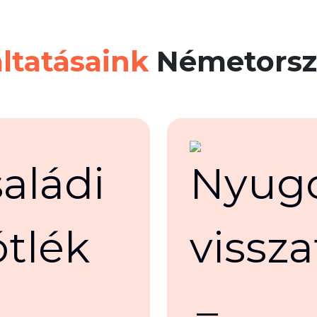
ltatásaink
Németorsz