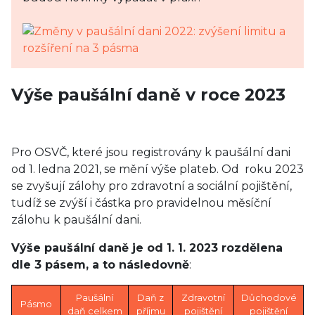
Výše paušální daně v roce 2023
Pro OSVČ, které jsou registrovány k paušální dani
od 1. ledna 2021, se mění výše plateb. Od roku 2023
se zvyšují zálohy pro zdravotní a sociální pojištění,
tudíž se zvýší i částka pro pravidelnou měsíční
zálohu k paušální dani.
Výše paušální daně je od 1. 1. 2023 rozdělena
dle 3 pásem, a to následovně
:
Paušální
Daň z
Zdravotní
Důchodové
Pásmo
daň celkem
příjmu
pojištění
pojištění