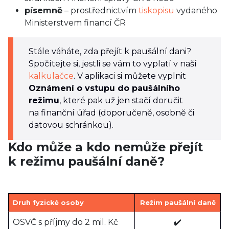
písemně
– prostřednictvím
tiskopisu
vydaného
Ministerstvem financí ČR
Stále váháte, zda přejít k paušální dani?
Spočítejte si, jestli se vám to vyplatí v naší
kalkulačce
. V aplikaci si můžete vyplnit
Oznámení o vstupu do paušálního
režimu
, které pak už jen stačí doručit
na finanční úřad (doporučeně, osobně či
datovou schránkou).
Kdo může a kdo nemůže přejít
k režimu paušální daně?
Druh fyzické osoby
Režim paušální daně
OSVČ s příjmy do 2 mil. Kč
✔️