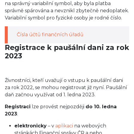
na správný variabilní symbol, aby byla platba
správně spárována a nevznikl zbytečně nedoplatek.
Variabilní symbol pro fyzické osoby je rodné číslo.
Čísla účtů finančních úřadů
Registrace k paušální dani za rok
2023
Živnostníci, kteří uvažují o vstupu k paušální dani
za rok 2022, se mohou registrovat již nyní. Paušální
daň začnou využívat od 1. ledna 2023.
Registraci
lze provést nejpozději
do 10. ledna
2023
:
elektronicky
– v
aplikaci
na webových
stránkách Finanční správy ČR a nebo