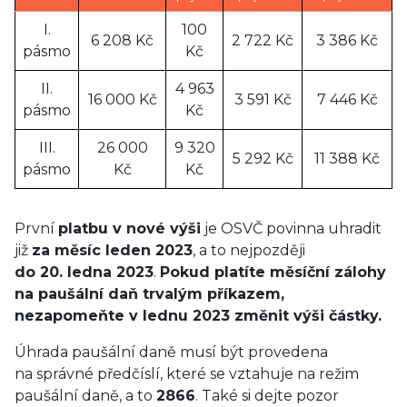
I.
100
6 208 Kč
2 722 Kč
3 386 Kč
pásmo
Kč
II.
4 963
16 000 Kč
3 591 Kč
7 446 Kč
pásmo
Kč
III.
26 000
9 320
5 292 Kč
11 388 Kč
pásmo
Kč
Kč
První
platbu v nové výši
je OSVČ povinna uhradit
již
za měsíc leden 2023
, a to nejpozději
do 20. ledna 2023
.
Pokud platíte měsíční zálohy
na paušální daň trvalým příkazem,
nezapomeňte v lednu 2023 změnit výši částky.
Úhrada paušální daně musí být provedena
na správné předčíslí, které se vztahuje na režim
paušální daně, a to
2866
. Také si dejte pozor