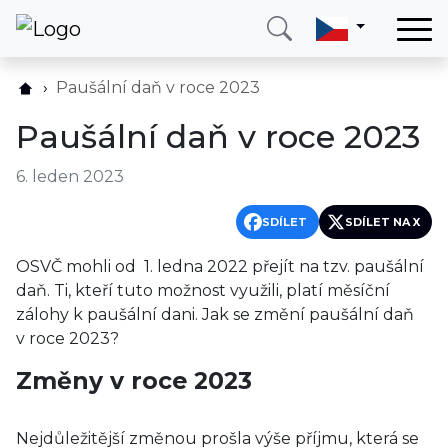
Domů
Paušální daň v roce 2023
Služby
Paušální daň v roce 2023
Země
6. leden 2023
O nás
Blog
SDÍLET
SDÍLET NA X
Kontakt
OSVČ mohli od 1. ledna 2022 přejít na tzv. paušální
daň. Ti, kteří tuto možnost využili, platí měsíční
zálohy k paušální dani. Jak se změní paušální daň
Zavolejte mi
Přihlásit se
v roce 2023?
Změny v roce 2023
Nejdůležitější změnou prošla výše příjmu, která se