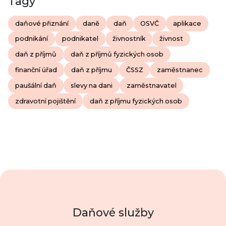
Tagy
daňové přiznání
daně
daň
OSVČ
aplikace
podnikání
podnikatel
živnostník
živnost
daň z příjmů
daň z příjmů fyzických osob
finanční úřad
daň z příjmu
ČSSZ
zaměstnanec
paušální daň
slevy na dani
zaměstnavatel
zdravotní pojištění
daň z příjmu fyzických osob
Daňové služby