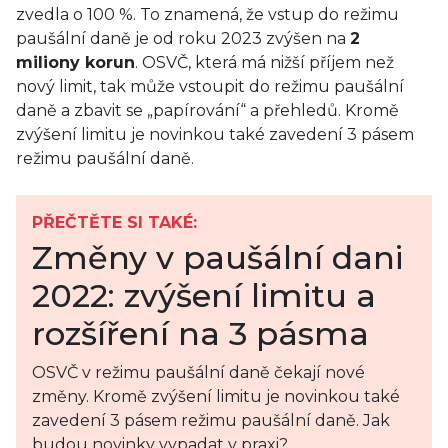
zvedla o 100 %. To znamená, že vstup do režimu
paušální daně je od roku 2023 zvýšen na
2
miliony korun
. OSVČ, která má nižší příjem než
nový limit, tak může vstoupit do režimu paušální
daně a zbavit se „papírování“ a přehledů. Kromě
zvýšení limitu je novinkou také zavedení 3 pásem
režimu paušální daně.
PŘEČTĚTE SI TAKÉ:
Změny v paušální dani
2022: zvýšení limitu a
rozšíření na 3 pásma
OSVČ v režimu paušální daně čekají nové
změny. Kromě zvýšení limitu je novinkou také
zavedení 3 pásem režimu paušální daně. Jak
budou novinky vypadat v praxi?