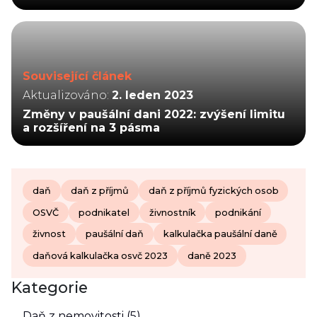
Související článek
Aktualizováno:
2. leden 2023
Změny v paušální dani 2022: zvýšení limitu
a rozšíření na 3 pásma
daň
daň z příjmů
daň z příjmů fyzických osob
OSVČ
podnikatel
živnostník
podnikání
živnost
paušální daň
kalkulačka paušální daně
daňová kalkulačka osvč 2023
daně 2023
Kategorie
Daň z nemovitosti (5)