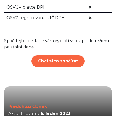
OSVČ – plátce DPH
❌
OSVČ registrována k IČ DPH
❌
Spočítejte si, zda se vám vyplatí vstoupit do režimu
paušální daně.
Chci si to spočítat
Předchozí článek
Aktualizováno:
5. leden 2023