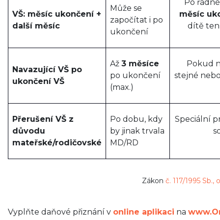
Po řádné
Může se
VŠ: měsíc ukončení +
měsíc uko
započítat i po
další měsíc
dítě ten
ukončení
Až
3 měsíce
Pokud n
Navazující VŠ po
po ukončení
stejné nebo
ukončení VŠ
(max.)
Přerušení VŠ z
Po dobu, kdy
Speciální p
důvodu
by jinak trvala
s
mateřské/rodičovské
MD/RD
Zákon
č. 117/1995 Sb., 
Vyplňte daňové přiznání v
online aplikaci
na
www.On