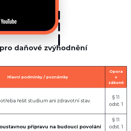
“ pro daňové zvýhodnění
Opora
Hlavní podmínky / poznámky
v
zákoně
§ 11
otřeba řešit studium ani zdravotní stav.
odst. 1
§ 11
oustavnou přípravu na budoucí povolání
odst. 1