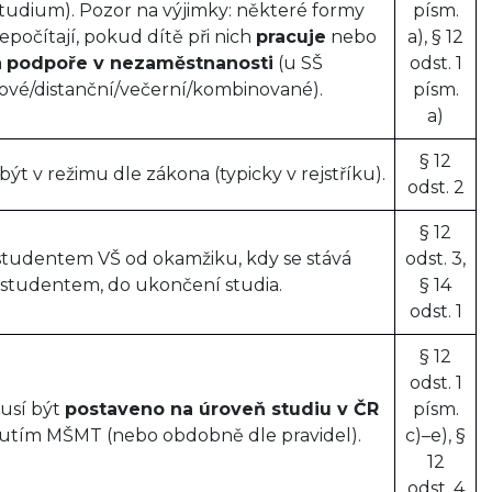
studium). Pozor na výjimky: některé formy
písm.
epočítají, pokud dítě při nich
pracuje
nebo
a), § 12
a
podpoře v nezaměstnanosti
(u SŠ
odst. 1
ové/distanční/večerní/kombinované).
písm.
a)
§ 12
ýt v režimu dle zákona (typicky v rejstříku).
odst. 2
§ 12
 studentem VŠ od okamžiku, kdy se stává
odst. 3,
studentem, do ukončení studia.
§ 14
odst. 1
§ 12
odst. 1
usí být
postaveno na úroveň studiu v ČR
písm.
tím MŠMT (nebo obdobně dle pravidel).
c)–e), §
12
odst. 4