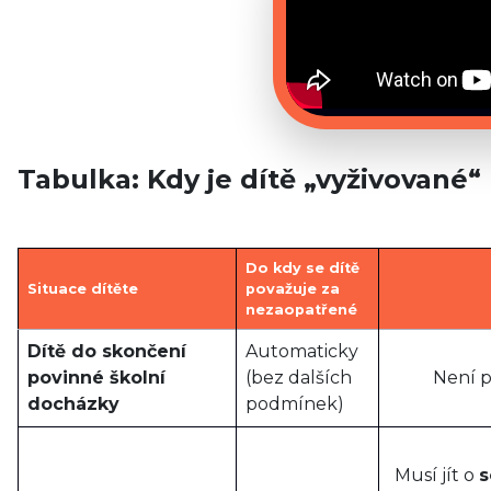
Tabulka: Kdy je dítě „vyživované
Do kdy se dítě
Situace dítěte
považuje za
nezaopatřené
Dítě do skončení
Automaticky
povinné školní
(bez dalších
Není p
docházky
podmínek)
Musí jít o
s