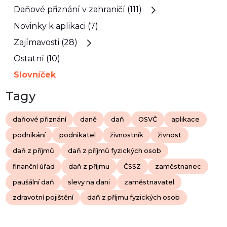
Daňové přiznání v zahraničí (111)
Novinky k aplikaci (7)
Zajímavosti (28)
Ostatní (10)
Slovníček
Tagy
daňové přiznání
daně
daň
OSVČ
aplikace
podnikání
podnikatel
živnostník
živnost
daň z příjmů
daň z příjmů fyzických osob
finanční úřad
daň z příjmu
ČSSZ
zaměstnanec
paušální daň
slevy na dani
zaměstnavatel
zdravotní pojištění
daň z příjmu fyzických osob