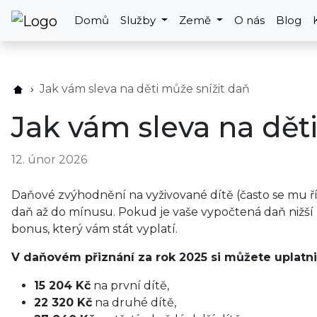
Domů
Služby
Země
O nás
Blog
Jak vám sleva na děti může snížit daň
Jak vám sleva na dět
12. únor 2026
Daňové zvýhodnění na vyživované dítě (často se mu říká
daň až do mínusu. Pokud je vaše vypočtená daň nižší
bonus, který vám stát vyplatí.
V daňovém přiznání za rok 2025 si můžete uplatn
15 204 Kč
na první dítě,
22 320 Kč
na druhé dítě,