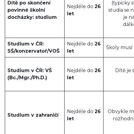
Dítě po skončení
(typicky 
Nejdéle do
26
povinné školní
studia se n
let
docházky: studium
je n
dálk
Studium v ČR:
Nejdéle do
26
Školy musí b
SŠ/konzervatoř/VOŠ
let
Studium v ČR: VŠ
Nejdéle do
26
Dítě je
(Bc./Mgr./Ph.D.)
let
Nejdéle do
26
Obvykle m
Studium v zahraničí
let
rozhodnu