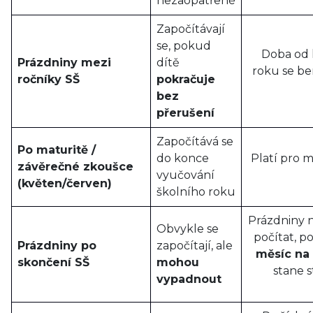
nezaopatřené
Započítávají
se, pokud
Doba od 
Prázdniny mezi
dítě
roku se be
ročníky SŠ
pokračuje
bez
přerušení
Započítává se
Po maturitě /
do konce
Platí pro 
závěrečné zkoušce
vyučování
(květen/červen)
školního roku
Prázdniny n
Obvykle se
počítat, p
Prázdniny po
započítají, ale
měsíc na
skončení SŠ
mohou
stane 
vypadnout