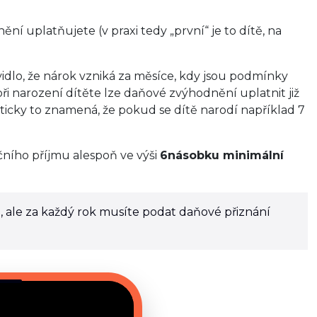
ění uplatňujete (v praxi tedy „první“ je to dítě, na
vidlo, že nárok vzniká za měsíce, kdy jsou podmínky
 při narození dítěte lze daňové zvýhodnění uplatnit již
kticky to znamená, že pokud se dítě narodí například 7
ního příjmu alespoň ve výši
6násobku minimální
ě, ale za každý rok musíte podat daňové přiznání