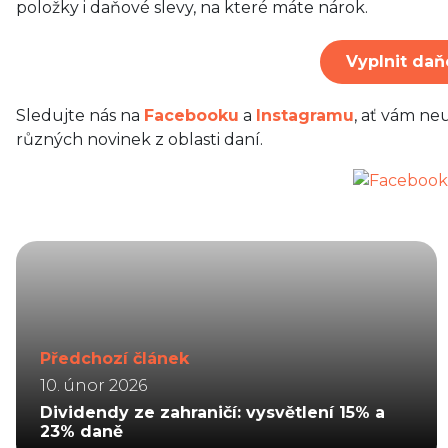
položky i daňové slevy, na které máte nárok.
Vyplnit daň
Sledujte nás na
Facebooku
a
Instagramu
, ať vám ne
různých novinek z oblasti daní.
Předchozí článek
10. únor 2026
Dividendy ze zahraničí: vysvětlení 15% a
23% daně