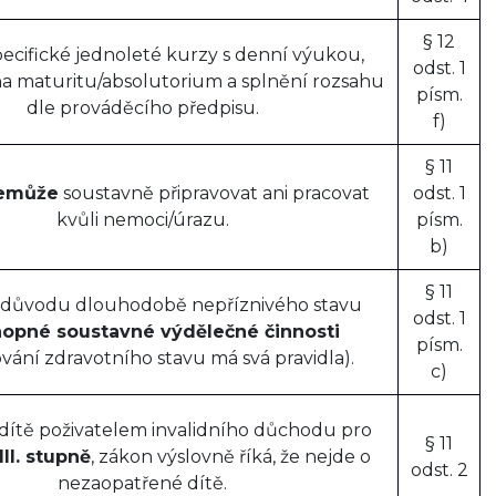
§ 12
ecifické jednoleté kurzy s denní výukou,
odst. 1
a maturitu/absolutorium a splnění rozsahu
písm.
dle prováděcího předpisu.
f)
§ 11
emůže
soustavně připravovat ani pracovat
odst. 1
kvůli nemoci/úrazu.
písm.
b)
§ 11
z důvodu dlouhodobě nepříznivého stavu
odst. 1
opné soustavné výdělečné činnosti
písm.
vání zdravotního stavu má svá pravidla).
c)
dítě poživatelem invalidního důchodu pro
§ 11
III. stupně
, zákon výslovně říká, že nejde o
odst. 2
nezaopatřené dítě.