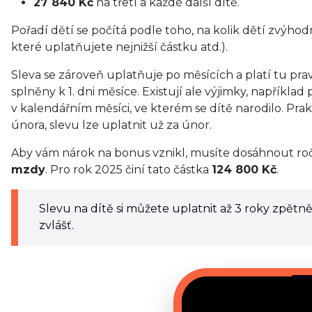
27 840 Kč
na třetí a každé další dítě.
Pořadí dětí se počítá podle toho, na kolik dětí zvýhodn
které uplatňujete nejnižší částku atd.).
Sleva se zároveň uplatňuje po měsících a platí tu pra
splněny k 1. dni měsíce. Existují ale výjimky, například
v kalendářním měsíci, ve kterém se dítě narodilo. Pra
února, slevu lze uplatnit už za únor.
Aby vám nárok na bonus vznikl, musíte dosáhnout roč
mzdy
. Pro rok 2025 činí tato částka
124 800 Kč
.
Slevu na dítě si můžete uplatnit až 3 roky zpětn
zvlášť.