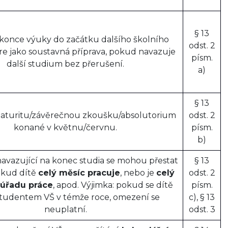
§ 13
konce výuky do začátku dalšího školního
odst. 2
re jako soustavná příprava, pokud navazuje
písm.
další studium bez přerušení.
a)
§ 13
maturitu/závěrečnou zkoušku/absolutorium
odst. 2
konané v květnu/červnu.
písm.
b)
avazující na konec studia se mohou přestat
§ 13
okud dítě
celý měsíc pracuje
, nebo je
celý
odst. 2
 úřadu práce
, apod. Výjimka: pokud se dítě
písm.
studentem VŠ v témže roce, omezení se
c), § 13
neuplatní.
odst. 3