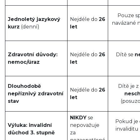
Pouze sp
Jednoletý jazykový
Nejdéle do
26
navázané n
kurz
(denní)
let
Zdravotní důvody:
Nejdéle do
26
Dítě se
n
nemoc/úraz
let
Dlouhodobě
Dítě je 
Nejdéle do
26
nepříznivý zdravotní
nesch
let
stav
(posuzo
NIKDY
se
Pokud je 
Výluka: invalidní
nepovažuje
invaliditu
důchod 3. stupně
za