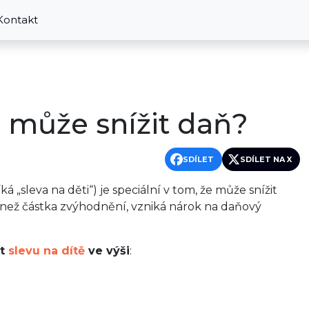
Kontakt
i může snížit daň?
SDÍLET
SDÍLET NA X
 „sleva na děti“) je speciální v tom, že může snížit
 než částka zvýhodnění, vzniká nárok na daňový
it
slevu na dítě
ve výši
: