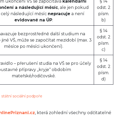
m ukončení VŠ se započítává
kalendářní
§ 14
nčení a následující měsíc
, ale jen pokud
odst. 2
 celý následující měsíc
nepracuje
a není
písm.
evidované na ÚP
.
b)
§ 14
avazuje bezprostředně další studium na
odst. 2
 jiné VŠ, může se započítat mezidobí (max. 3
písm.
měsíce po měsíci ukončení).
c)
§ 14
ravidlo – přerušení studia na VŠ se pro účely
odst. 2
oustavné přípravy „kryje“ obdobím
písm.
mateřské/rodičovské.
d)
o státní sociální podpoře
linePriznani.cz
, která zohlední všechny odčitatelné