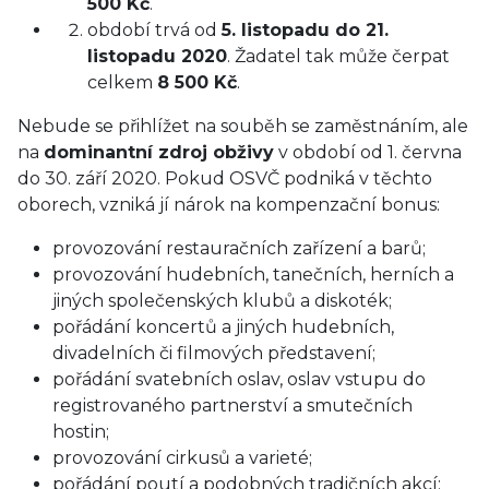
500 Kč
.
období trvá od
5. listopadu do 21.
listopadu 2020
. Žadatel tak může čerpat
celkem
8 500 Kč
.
Nebude se přihlížet na souběh se zaměstnáním, ale
na
dominantní zdroj obživy
v období od 1. června
do 30. září 2020. Pokud OSVČ podniká v těchto
oborech, vzniká jí nárok na kompenzační bonus:
provozování restauračních zařízení a barů;
provozování hudebních, tanečních, herních a
jiných společenských klubů a diskoték;
pořádání koncertů a jiných hudebních,
divadelních či filmových představení;
pořádání svatebních oslav, oslav vstupu do
registrovaného partnerství a smutečních
hostin;
provozování cirkusů a varieté;
pořádání poutí a podobných tradičních akcí;