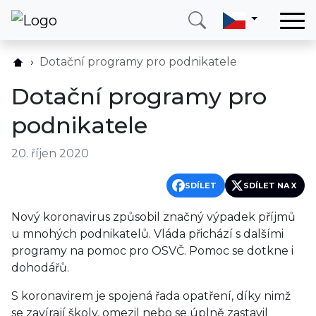
Domů
Dotační programy pro podnikatele
Služby
Dotační programy pro
Země
podnikatele
O nás
20. říjen 2020
Blog
Kontakt
SDÍLET
SDÍLET NA X
Nový koronavirus způsobil značný výpadek příjmů
Zavolejte mi
Přihlásit se
u mnohých podnikatelů. Vláda přichází s dalšími
programy na pomoc pro OSVČ. Pomoc se dotkne i
dohodářů.
S koronavirem je spojená řada opatření, díky nimž
se zavírají školy, omezil nebo se úplně zastavil