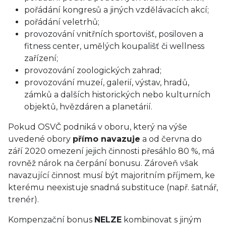
pořádání kongresů a jiných vzdělávacích akcí;
pořádání veletrhů;
provozování vnitřních sportovišť, posiloven a
fitness center, umělých koupališť či wellness
zařízení;
provozování zoologických zahrad;
provozování muzeí, galerií, výstav, hradů,
zámků a dalších historických nebo kulturních
objektů, hvězdáren a planetárií.
Pokud OSVČ podniká v oboru, který na výše
uvedené obory
přímo navazuje
a od června do
září 2020 omezení jejich činnosti přesáhlo 80 %, má
rovněž nárok na čerpání bonusu. Zároveň však
navazující činnost musí být majoritním příjmem, ke
kterému neexistuje snadná substituce (např. šatnář,
trenér).
Kompenzační bonus
NELZE
kombinovat s jiným