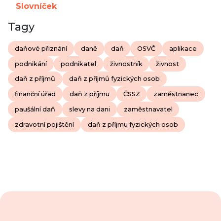
Slovníček
Tagy
daňové přiznání
daně
daň
OSVČ
aplikace
podnikání
podnikatel
živnostník
živnost
daň z příjmů
daň z příjmů fyzických osob
finanční úřad
daň z příjmu
ČSSZ
zaměstnanec
paušální daň
slevy na dani
zaměstnavatel
zdravotní pojištění
daň z příjmu fyzických osob