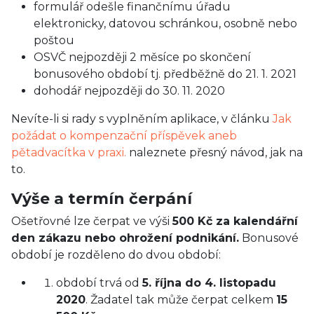
formulář odešle finančnímu úřadu
elektronicky, datovou schránkou, osobně nebo
poštou
OSVČ nejpozději 2 měsíce po skončení
bonusového období tj. předběžně do 21. 1. 2021
dohodář nejpozději do 30. 11. 2020
Nevíte-li si rady s vyplněním aplikace, v článku
Jak
požádat o kompenzační příspěvek aneb
pětadvacítka v praxi.
naleznete přesný návod, jak na
to.
Výše a termín čerpání
Ošetřovné lze čerpat ve výši
500 Kč za kalendářní
den zákazu nebo ohrožení podnikání.
Bonusové
období je rozděleno do dvou období:
období trvá od
5. října do 4. listopadu
2020
. Žadatel tak může čerpat celkem
15