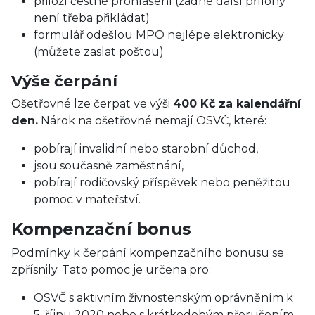
přiloží čestné prohlášení (žádné další přílohy
není třeba přikládat)
formulář odešlou MPO nejlépe elektronicky
(můžete zaslat poštou)
Výše čerpání
Ošetřovné lze čerpat ve výši
400 Kč za kalendářní
den.
Nárok na ošetřovné nemají OSVČ, které:
pobírají invalidní nebo starobní důchod,
jsou současně zaměstnání,
pobírají rodičovský příspěvek nebo peněžitou
pomoc v mateřství.
Kompenzační bonus
Podmínky k čerpání kompenzačního bonusu se
zpřísnily. Tato pomoc je určena pro:
OSVČ s aktivním živnostenským oprávněním k
5. říjnu 2020 nebo s krátkodobým přerušením