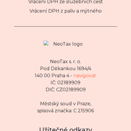
Vrácení DPH ze služebních cest
Vrácení DPH z paliv a mýtného
NeoTax s. r. o.
Pod Děkankou 1694/4
140 00 Praha 4 -
navigovat
IČ: 02189909
DIČ: CZ02189909
Městský soud v Praze,
spisová značka: C 215906
Užitečné odkazy