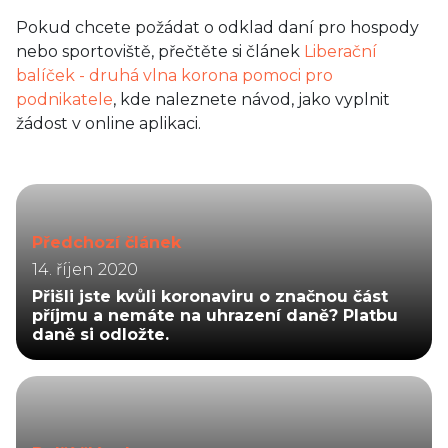
Pokud chcete požádat o odklad daní pro hospody
nebo sportoviště, přečtěte si článek
Liberační
balíček - druhá vlna korona pomoci pro
podnikatele
, kde naleznete návod, jako vyplnit
žádost v online aplikaci.
Předchozí článek
14. říjen 2020
Přišli jste kvůli koronaviru o značnou část
příjmu a nemáte na uhrazení daně? Platbu
daně si odložte.