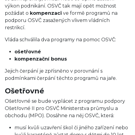
výkon podnikání. OSVČ tak mají opět možnost
požádat o
kompenzaci
ve formě programů na
podporu OSVČ zasažených vlivem vládních
restrikcí.
Vláda schválila dva programy na pomoc OSVČ:
ošetřovné
kompenzační bonus
Jejich čerpání je zpřísněno v porovnání s
podmínkami čerpání těchto programů na jaře.
Ošetřovné
Ošetřovné se bude vyplácet z programu podpory
Ošetřovné II pro OSVČ Ministerstva průmyslu a
obchodu (MPO). Dosáhne na něj OSVČ, která:
musí kvůli uzavření škol či jiného zařízení nebo
kvůli karanténě zůstat doma s dětmi do 10 let,