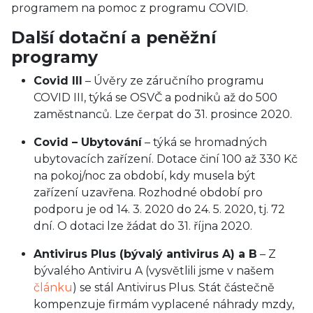
programem na pomoc z programu COVID.
Další dotační a peněžní
programy
Covid III
– Úvěry ze záručního programu
COVID III, týká se OSVČ a podniků až do 500
zaměstnanců. Lze čerpat do 31. prosince 2020.
Covid – Ubytování
– týká se hromadných
ubytovacích zařízení. Dotace činí 100 až 330 Kč
na pokoj/noc za období, kdy musela být
zařízení uzavřena. Rozhodné období pro
podporu je od 14. 3. 2020 do 24. 5. 2020, tj. 72
dní. O dotaci lze žádat do 31. října 2020.
Antivirus Plus (bývalý antivirus A) a B
– Z
bývalého Antiviru A (vysvětlili jsme v našem
článku
) se stál Antivirus Plus. Stát částečně
kompenzuje firmám vyplacené náhrady mzdy,