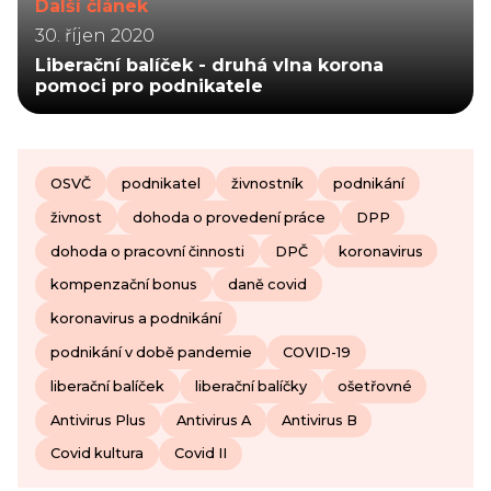
Další článek
30. říjen 2020
Liberační balíček - druhá vlna korona
pomoci pro podnikatele
OSVČ
podnikatel
živnostník
podnikání
živnost
dohoda o provedení práce
DPP
dohoda o pracovní činnosti
DPČ
koronavirus
kompenzační bonus
daně covid
koronavirus a podnikání
podnikání v době pandemie
COVID-19
liberační balíček
liberační balíčky
ošetřovné
Antivirus Plus
Antivirus A
Antivirus B
Covid kultura
Covid II