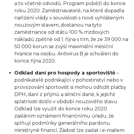
a to včetně odvodů. Program poběží do konce
roku 2020. Zaměstnavatelé, na které dopadla
nařízení vlády v souvislosti s nově vyhlášeným
nouzovým stavem, dostanou na tyto
zaměstnance od státu 100 % mzdových
nákladů zpětně od 1. října s tím, že ze 39 000 na
50 000 korun se zvýší maximální měsíční
hranice na osobu. Antivirus B je schválen do
konce října 2020.
Odklad daní pro hospody a sportoviště
–
podnikatelé podnikající v pohostinství nebo v
provozování sportovišť si mohou odložit platby
DPH, daní z příjmů a silniční daně, k jejichž
splatnosti došlo v období nouzového stavu.
Odklad lze využít do konce roku 2020
zasláním oznámení finančnímu úřadu, že
splňují podmínky generálního pardonu
ministryně financí. Žádost lze zaslat i e-mailem.