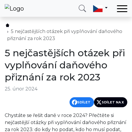
Domů
Služby
5 nejčastějších otázek při vyplňování daňového
přiznání za rok 2023
Země
5 nejčastějších otázek při
O nás
vyplňování daňového
Blog
přiznání za rok 2023
Kontakt
25. únor 2024
Zavolejte mi
Přihlásit se
SDÍLET
SDÍLET NA X
Chystáte se řešit daně v roce 2024? Přečtěte si
nejčastější otázky při vyplňování daňového přiznání
za rok 2023: do kdy ho podat, kdo ho musí podat,