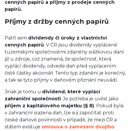
cenných papírů a příjmy z prodeje cenných
papírů.
Příjmy z držby cenných papírů
Patří sem
dividendy či úroky z vlastnictví
cenných papírů
. V ČR jsou dividendy vyplácené
tuzemskými společnostmi zdaněny srážkovou daní
již u zdroje, což znamená, že společnost, která
vyplácí dividendy, odvede daň před vyplacením
čisté částky akcionáři. Tento typ zdanění je konečný,
a tak se tyto příjmy v daňovém přiznání neuvádí.
Jinak je tomu u
dividend, které vyplácí
zahraniční společnosti
. Je potřeba je uvést jako
příjem z kapitálového majetku (§ 8)
. Pokud byla
v zahraniční sražena daň, lze si ji započítat proti
české daňové povinnosti v případě, že mezi ČR a
státem existuje
smlouva o zamezení dvojího