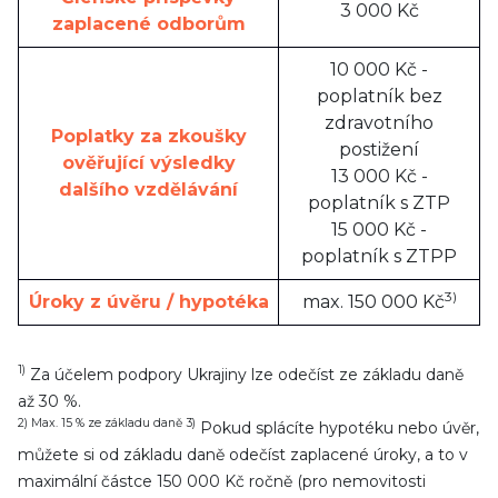
3 000 Kč
zaplacené odborům
10 000 Kč -
poplatník bez
zdravotního
Poplatky za zkoušky
postižení
ověřující výsledky
13 000 Kč -
dalšího vzdělávání
poplatník s ZTP
15 000 Kč -
poplatník s ZTPP
3)
Úroky z úvěru / hypotéka
max. 150 000 Kč
1)
Za účelem podpory Ukrajiny lze odečíst ze základu daně
až 30 %.
2) Max. 15 % ze základu daně
3)
Pokud splácíte hypotéku nebo úvěr,
můžete si od základu daně odečíst zaplacené úroky, a to v
maximální částce 150 000 Kč ročně (pro nemovitosti