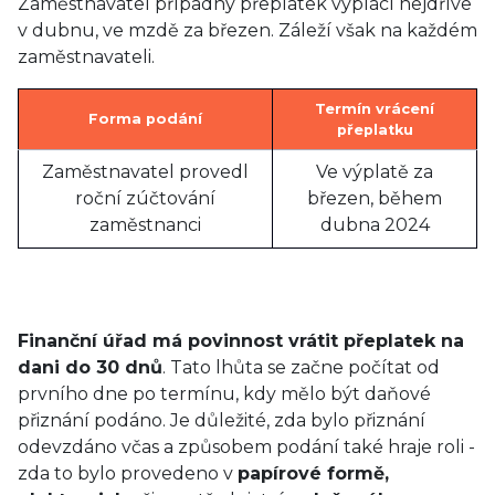
Zaměstnavatel případný přeplatek vyplácí nejdříve
v dubnu, ve mzdě za březen. Záleží však na každém
zaměstnavateli.
Termín vrácení
Forma podání
přeplatku
Zaměstnavatel provedl
Ve výplatě za
roční zúčtování
březen, během
zaměstnanci
dubna 2024
Finanční úřad má povinnost vrátit přeplatek na
dani do 30 dnů
. Tato lhůta se začne počítat od
prvního dne po termínu, kdy mělo být daňové
přiznání podáno. Je důležité, zda bylo přiznání
odevzdáno včas a způsobem podání také hraje roli -
zda to bylo provedeno v
papírové formě,