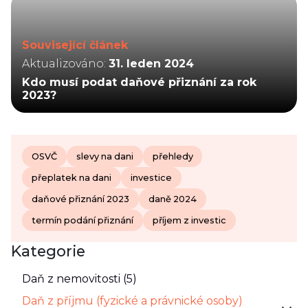
Související článek
Aktualizováno:
31. leden 2024
Kdo musí podat daňové přiznání za rok
2023?
OSVČ
slevy na dani
přehledy
přeplatek na dani
investice
daňové přiznání 2023
daně 2024
termín podání přiznání
příjem z investic
Kategorie
Daň z nemovitosti (5)
Daň z příjmu (fyzické a právnické osoby)