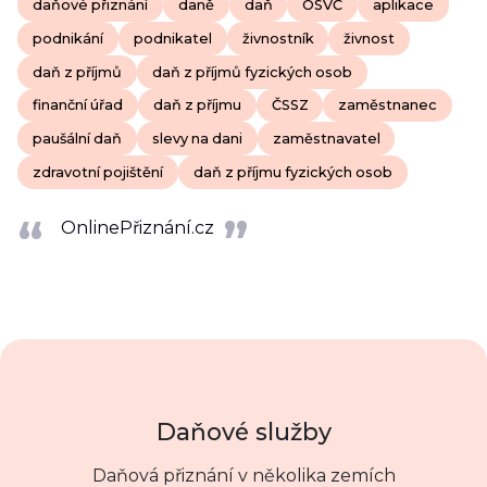
daňové přiznání
daně
daň
OSVČ
aplikace
podnikání
podnikatel
živnostník
živnost
daň z příjmů
daň z příjmů fyzických osob
finanční úřad
daň z příjmu
ČSSZ
zaměstnanec
paušální daň
slevy na dani
zaměstnavatel
zdravotní pojištění
daň z příjmu fyzických osob
OnlinePřiznání.cz
Daňové služby
Daňová přiznání v několika zemích