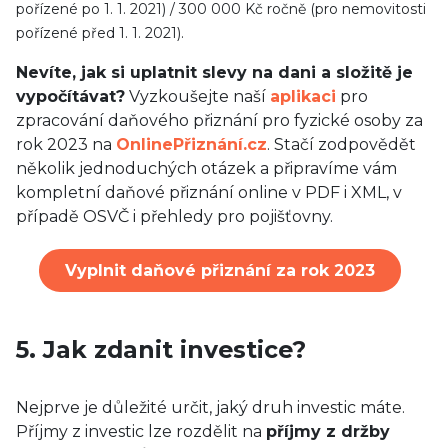
pořízené po 1. 1. 2021) / 300 000 Kč ročně (pro nemovitosti
pořízené před 1. 1. 2021).
Nevíte, jak si uplatnit slevy na dani a složitě je
vypočítávat?
Vyzkoušejte naší
aplikaci
pro
zpracování daňového přiznání pro fyzické osoby za
rok 2023 na
OnlinePřiznání.cz
. Stačí zodpovědět
několik jednoduchých otázek a připravíme vám
kompletní daňové přiznání online v PDF i XML, v
případě OSVČ i přehledy pro pojišťovny.
Vyplnit daňové přiznání za rok 2023
5. Jak zdanit investice?
Nejprve je důležité určit, jaký druh investic máte.
Příjmy z investic lze rozdělit na
příjmy z držby