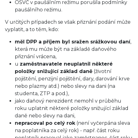
OSVČ v paušálním režimu porušila podmínky
paušálního režimu.
V určitých případech se však přiznání podání může
vyplatit, a to těm, kdo:
měl DPP a příjem byl sražen srážkovou daní
,
která mu může být na základě daňového
přiznání vrácena,
u
zaměstnavatele neuplatnil některé
položky snižující základ daně
(životní
pojištění, penzijní pojištění, dary, darování krve
nebo plazmy atd.) nebo slevy na dani (na
studenta, ZTP a pod.),
jako daňový nerezident nemohl v průběhu
roku uplatnit některé položky snižující základ
daně nebo slevy na dani,
nepracoval po celý rok
(není vyčerpána sleva
na poplatníka za celý rok) - např. část roku
poplatník pracoval jako zaměstnanec, část roku