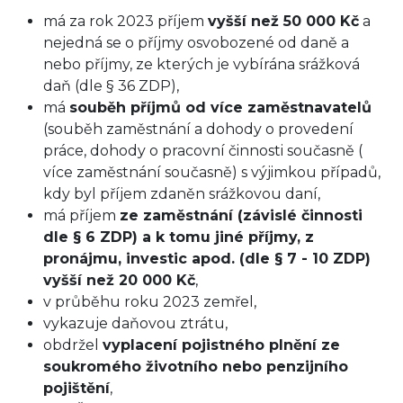
má za rok 2023 příjem
vyšší než 50 000 Kč
a
nejedná se o příjmy osvobozené od daně a
nebo příjmy, ze kterých je vybírána srážková
daň (dle § 36 ZDP),
má
souběh příjmů od více zaměstnavatelů
(souběh zaměstnání a dohody o provedení
práce, dohody o pracovní činnosti současně (
více zaměstnání současně) s výjimkou případů,
kdy byl příjem zdaněn srážkovou daní,
má příjem
ze zaměstnání (závislé činnosti
dle § 6 ZDP) a k tomu jiné příjmy, z
pronájmu, investic apod. (dle § 7 - 10 ZDP)
vyšší než 20 000 Kč
,
v průběhu roku 2023 zemřel,
vykazuje daňovou ztrátu,
obdržel
vyplacení pojistného plnění ze
soukromého životního nebo penzijního
pojištění
,