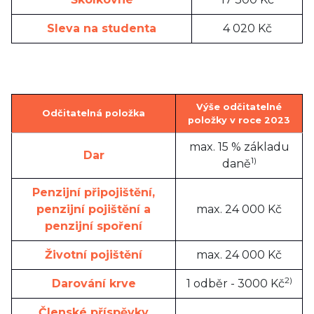
Sleva na studenta
4 020 Kč
Výše odčitatelné
Odčitatelná položka
položky v roce 2023
max. 15 % základu
Dar
1)
daně
Penzijní připojištění,
penzijní pojištění a
max. 24 000 Kč
penzijní spoření
Životní pojištění
max. 24 000 Kč
2)
Darování krve
1 odběr - 3000 Kč
Členské příspěvky