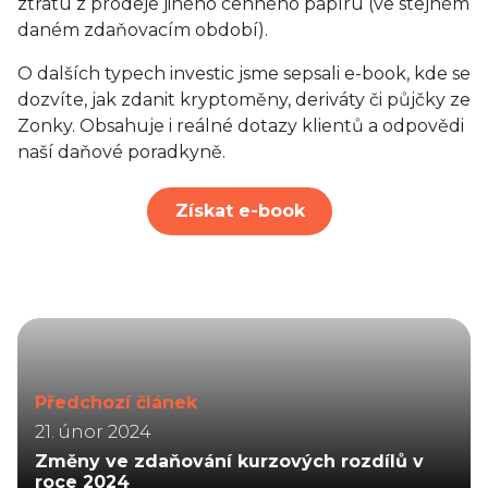
ztrátu z prodeje jiného cenného papíru (ve stejném
daném zdaňovacím období).
O dalších typech investic jsme sepsali e-book, kde se
dozvíte, jak zdanit kryptoměny, deriváty či půjčky ze
Zonky. Obsahuje i reálné dotazy klientů a odpovědi
naší daňové poradkyně.
Získat e-book
Předchozí článek
21. únor 2024
Změny ve zdaňování kurzových rozdílů v
roce 2024