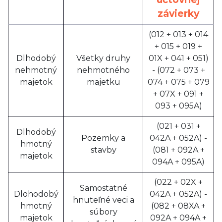
závierky
(012 + 013 + 014
+ 015 + 019 +
Dlhodobý
Všetky druhy
01X + 041 + 051)
nehmotný
nehmotného
- (072 + 073 +
majetok
majetku
074 + 075 + 079
+ 07X + 091 +
093 + 095A)
(021 + 031 +
Dlhodobý
Pozemky a
042A + 052A) -
hmotný
stavby
(081 + 092A +
majetok
094A + 095A)
(022 + 02X +
Samostatné
Dlohodobý
042A + 052A) -
hnuteľné veci a
hmotný
(082 + 08XA +
súbory
majetok
092A + 094A +