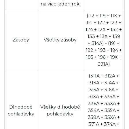
najviac jeden rok
(112 + 119 + 11X +
121 + 122 + 123 +
124 + 12X + 132 +
133 + 13X + 139
Zásoby
Všetky zásoby
+ 314A) - (191 +
192 + 193 + 194 +
195 + 196 + 19X +
391A)
(311A + 312A +
313A + 314A +
315A + 316A +
31XA + 335A +
336A + 33XA +
Dlhodobé
Všetky dlhodobé
354A + 355A +
pohľadávky
pohľadávky
358A + 35XA +
371A + 374A +