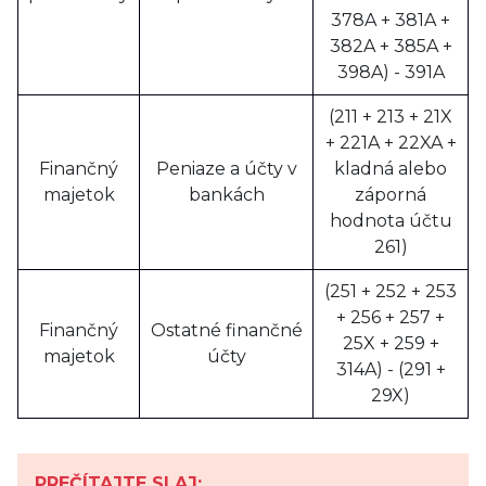
378A + 381A +
382A + 385A +
398A) - 391A
(211 + 213 + 21X
+ 221A + 22XA +
Finančný
Peniaze a účty v
kladná alebo
majetok
bankách
záporná
hodnota účtu
261)
(251 + 252 + 253
+ 256 + 257 +
Finančný
Ostatné finančné
25X + 259 +
majetok
účty
314A) - (291 +
29X)
PREČÍTAJTE SI AJ: