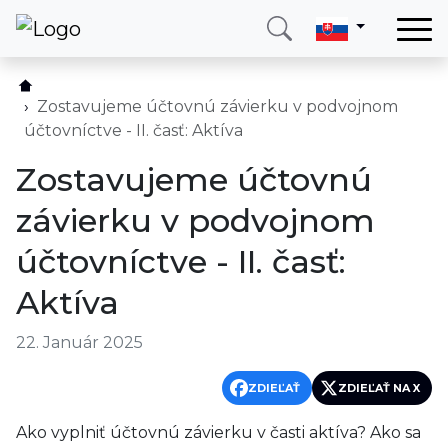
Domov
Služby
Zostavujeme účtovnú závierku v podvojnom
účtovníctve - II. časť: Aktíva
Krajina
Zostavujeme účtovnú
O nás
závierku v podvojnom
Blog
účtovníctve - II. časť:
Kontakt
Aktíva
Zavolajte mi
Prihlásiť sa
22. Január 2025
ZDIEĽAŤ
ZDIEĽAŤ NA X
Ako vyplniť účtovnú závierku v časti aktíva? Ako sa