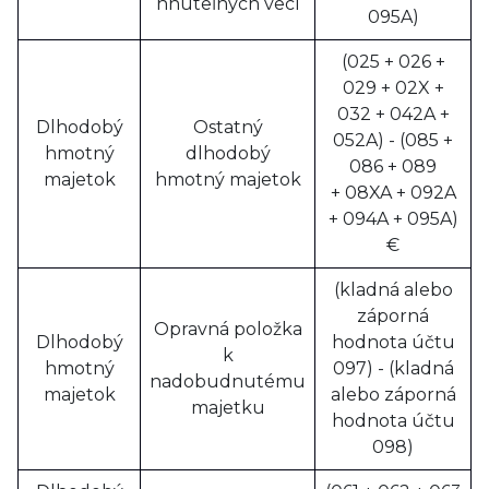
hnuteľných vecí
095A)
(025 + 026 +
029 + 02X +
032 + 042A +
Dlhodobý
Ostatný
052A) - (085 +
hmotný
dlhodobý
086 + 089
majetok
hmotný majetok
+ 08XA + 092A
+ 094A + 095A)
€
(kladná alebo
záporná
Opravná položka
Dlhodobý
hodnota účtu
k
hmotný
097) - (kladná
nadobudnutému
majetok
alebo záporná
majetku
hodnota účtu
098)