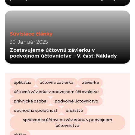
Súvisiace články
30. Január 2025
Zostavujeme účtovnú závierku v
podvojnom účtovníctve - V. časť: Náklady
aplikácia
účtovná závierka
závierka
účtovná závierka v podvojnom účtovníctve
právnická osoba
podvojné účtovníctvo
obchodná spoločnosť
družstvo
sprievodca účtovnou závierkou v podvojnom
účtovníctve
aktíva