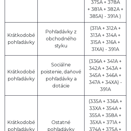
375A + 378A
+ 381A + 382A +
385A) - 391A )
(311A + 312A +
Pohľadávky z
Krátkodobé
313A + 314A +
obchodného
pohľadávky
315A + 316A +
styku
31XA) - 391A
(336A + 341A +
Sociálne
342A + 343A +
Krátkodobé
poistenie, daňové
345A + 346A +
pohľadávky
pohľadávky a
347A + 34XA) -
dotácie
391A
(335A + 336A +
33XA + 354A +
355A + 358A +
Krátkodobé
Ostatné
35XA + 371A +
pohľadávky
pohľadávky
374A + 375A +