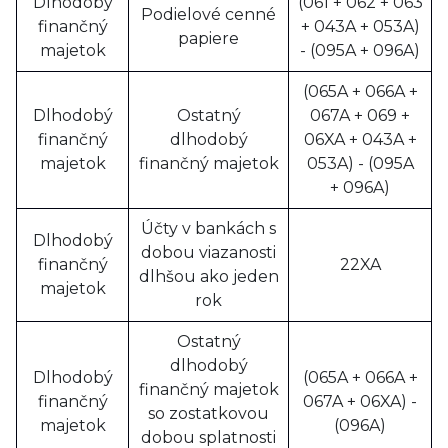
Dlhodobý
(061 + 062 + 063
Podielové cenné
finančný
+ 043A + 053A)
papiere
majetok
- (095A + 096A)
(065A + 066A +
Dlhodobý
Ostatný
067A + 069 +
finančný
dlhodobý
06XA + 043A +
majetok
finančný majetok
053A) - (095A
+ 096A)
Účty v bankách s
Dlhodobý
dobou viazanosti
finančný
22XA
dlhšou ako jeden
majetok
rok
Ostatný
dlhodobý
Dlhodobý
(065A + 066A +
finančný majetok
finančný
067A + 06XA) -
so zostatkovou
majetok
(096A)
dobou splatnosti