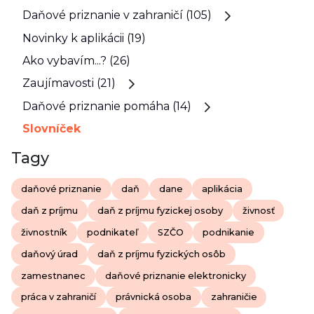
Daňové priznanie v zahraničí (105)
Novinky k aplikácii (19)
Ako vybavím...? (26)
Zaujímavosti (21)
Daňové priznanie pomáha (14)
Slovníček
Tagy
daňové priznanie
daň
dane
aplikácia
daň z príjmu
daň z príjmu fyzickej osoby
živnosť
živnostník
podnikateľ
SZČO
podnikanie
daňový úrad
daň z príjmu fyzických osôb
zamestnanec
daňové priznanie elektronicky
práca v zahraničí
právnická osoba
zahraničie