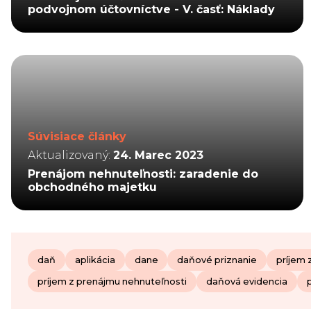
podvojnom účtovníctve - V. časť: Náklady
Súvisiace články
Aktualizovaný:
24. Marec 2023
Prenájom nehnuteľnosti: zaradenie do
obchodného majetku
daň
aplikácia
dane
daňové priznanie
príjem 
príjem z prenájmu nehnuteľnosti
daňová evidencia