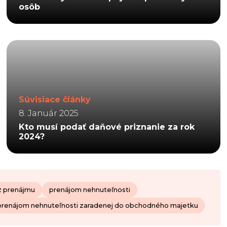
osôb
Súvisiace články
8. Január 2025
Kto musí podať daňové priznanie za rok
2024?
z prenájmu
prenájom nehnuteľnosti
prenájom nehnuteľnosti zaradenej do obchodného majetku