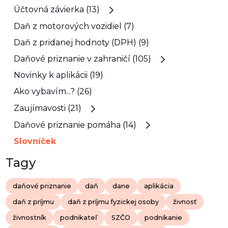
Účtovná závierka (13)
Daň z motorových vozidiel (7)
Daň z pridanej hodnoty (DPH) (9)
Daňové priznanie v zahraničí (105)
Novinky k aplikácii (19)
Ako vybavím...? (26)
Zaujímavosti (21)
Daňové priznanie pomáha (14)
Slovníček
Tagy
daňové priznanie
daň
dane
aplikácia
daň z príjmu
daň z príjmu fyzickej osoby
živnosť
živnostník
podnikateľ
SZČO
podnikanie