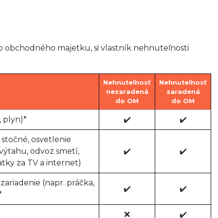
do obchodného majetku, si vlastník nehnuteľnosti
Nehnuteľnosť
Nehnuteľnosť
nezaradená
zaradená
do OM
do OM
 plyn)*
✔️
✔️
stočné, osvetlenie
 výťahu, odvoz smetí,
✔️
✔️
atky za TV a internet)
ariadenie (napr. práčka,
✔️
✔️
*
❌
✔️