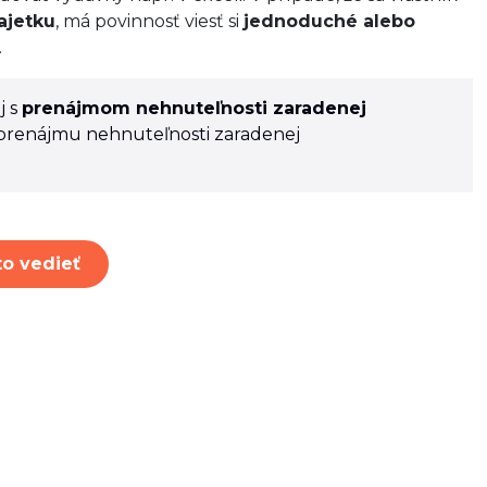
ajetku
, má povinnosť viesť si
jednoduché alebo
.
j s
prenájmom nehnuteľnosti zaradenej
 prenájmu nehnuteľnosti zaradenej
o vedieť