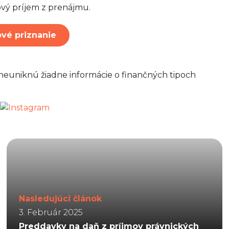
kový príjem z prenájmu.
ové priznanie
neuniknú žiadne informácie o finančných tipoch
Nasledujúci článok
3. Február 2025
Preddavky na daň z príjmov právnických