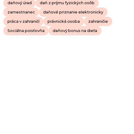
daňový úrad
daň z príjmu fyzických osôb
zamestnanec
daňové priznanie elektronicky
práca v zahraničí
právnická osoba
zahraničie
Sociálna poisťovňa
daňový bonus na dieťa