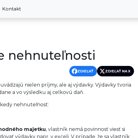
Kontakt
e nehnuteľnosti
ZDIEĽAŤ
ZDIEĽAŤ NA X
vádzajú nielen príjmy, ale aj výdavky. Výdavky tvoria
dane a vo výsledku aj celkovú daň.
 kedy nehnuteľnosť:
chodného majetku
, vlastník nemá povinnosť viesť si
vať výdavky napr. v exceli. V prípade, že sa vlastník