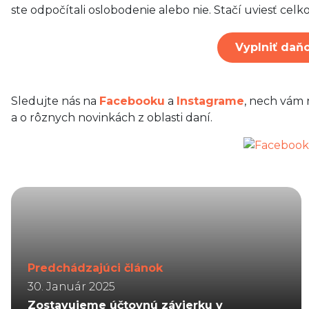
ste odpočítali oslobodenie alebo nie. Stačí uviesť cel
Vyplniť daň
Sledujte nás na
Facebooku
a
Instagrame
, nech vám 
a o rôznych novinkách z oblasti daní.
Predchádzajúci článok
30. Január 2025
Zostavujeme účtovnú závierku v