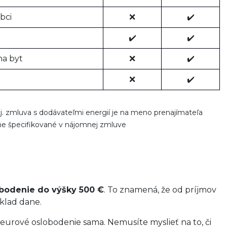
bci
❌
✔️
✔️
✔️
na byt
❌
✔️
❌
✔️
 tj. zmluva s dodávateľmi energií je na meno prenajímateľa
ne špecifikované v nájomnej zmluve
bodenie do výšky 500 €
. To znamená, že od príjmov
áklad dane.
urové oslobodenie sama. Nemusíte myslieť na to, či