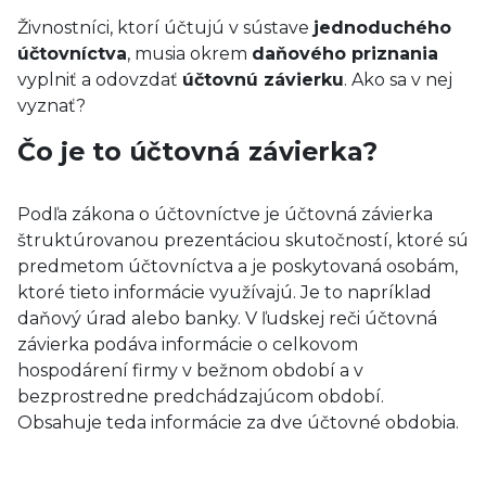
Živnostníci, ktorí účtujú v sústave
jednoduchého
účtovníctva
, musia okrem
daňového priznania
vyplniť a odovzdať
účtovnú závierku
. Ako sa v nej
vyznať?
Čo je to účtovná závierka?
Podľa zákona o účtovníctve je účtovná závierka
štruktúrovanou prezentáciou skutočností, ktoré sú
predmetom účtovníctva a je poskytovaná osobám,
ktoré tieto informácie využívajú. Je to napríklad
daňový úrad alebo banky. V ľudskej reči účtovná
závierka podáva informácie o celkovom
hospodárení firmy v bežnom období a v
bezprostredne predchádzajúcom období.
Obsahuje teda informácie za dve účtovné obdobia.