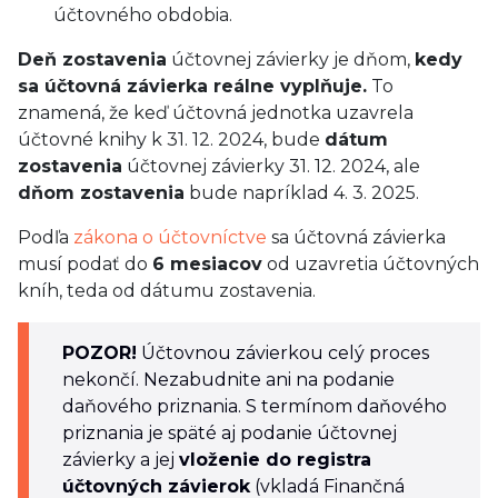
účtovného obdobia.
Deň zostavenia
účtovnej závierky je dňom,
kedy
sa účtovná závierka reálne vyplňuje.
To
znamená, že keď účtovná jednotka uzavrela
účtovné knihy k 31. 12. 2024, bude
dátum
zostavenia
účtovnej závierky 31. 12. 2024, ale
dňom zostavenia
bude napríklad 4. 3. 2025.
Podľa
zákona o účtovníctve
sa účtovná závierka
musí podať do
6 mesiacov
od uzavretia účtovných
kníh, teda od dátumu zostavenia.
POZOR!
Účtovnou závierkou celý proces
nekončí. Nezabudnite ani na podanie
daňového priznania. S termínom daňového
priznania je späté aj podanie účtovnej
závierky a jej
vloženie do registra
účtovných závierok
(vkladá Finančná