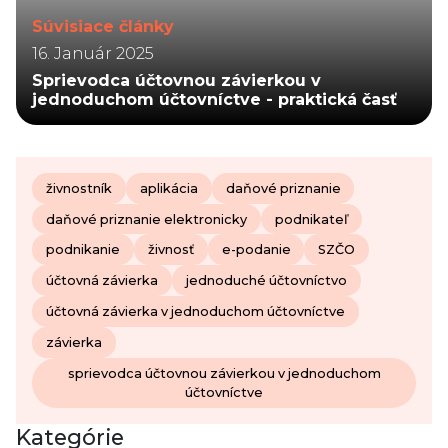
Súvisiace články
16. Január 2025
Sprievodca účtovnou závierkou v
jednoduchom účtovníctve - praktická časť
živnostník
aplikácia
daňové priznanie
daňové priznanie elektronicky
podnikateľ
podnikanie
živnosť
e-podanie
SZČO
účtovná závierka
jednoduché účtovníctvo
účtovná závierka v jednoduchom účtovníctve
závierka
sprievodca účtovnou závierkou v jednoduchom
účtovníctve
Kategórie