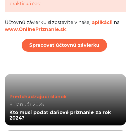
Účtovnú závierku si zostavíte v našej
aplikácii
na
www.OnlinePriznanie.sk
.
Spracovať účtovnú závierku
Predchádzajúci článok
8. Január 2025
Kto musí podať daňové priznanie za rok
2024?