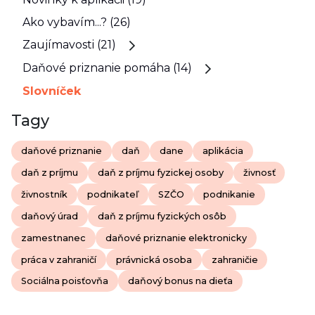
Ako vybavím...? (26)
Zaujímavosti (21)
Daňové priznanie pomáha (14)
Slovníček
Tagy
daňové priznanie
daň
dane
aplikácia
daň z príjmu
daň z príjmu fyzickej osoby
živnosť
živnostník
podnikateľ
SZČO
podnikanie
daňový úrad
daň z príjmu fyzických osôb
zamestnanec
daňové priznanie elektronicky
práca v zahraničí
právnická osoba
zahraničie
Sociálna poisťovňa
daňový bonus na dieťa