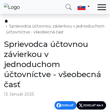
Domov
Služby
Sprievodca účtovnou závierkou v jednoduchom
účtovníctve - všeobecná časť
Krajina
Sprievodca účtovnou
O nás
závierkou v
Blog
jednoduchom
Kontakt
účtovníctve - všeobecná
Zavolajte mi
Prihlásiť sa
časť
13. Január 2025
ZDIEĽAŤ
ZDIEĽAŤ NA X