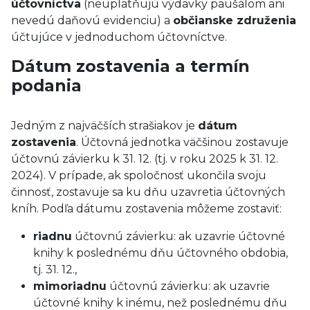
účtovníctva
(neuplatňujú výdavky paušálom ani
nevedú daňovú evidenciu) a
občianske združenia
účtujúce v jednoduchom účtovníctve.
Dátum zostavenia a termín
podania
Jedným z najväčších strašiakov je
dátum
zostavenia
. Účtovná jednotka väčšinou zostavuje
účtovnú závierku k 31. 12. (tj. v roku 2025 k 31. 12.
2024). V prípade, ak spoločnosť ukončila svoju
činnosť, zostavuje sa ku dňu uzavretia účtovných
kníh. Podľa dátumu zostavenia môžeme zostaviť:
riadnu
účtovnú závierku: ak uzavrie účtovné
knihy k poslednému dňu účtovného obdobia,
tj. 31. 12.,
mimoriadnu
účtovnú závierku: ak uzavrie
účtovné knihy k inému, než poslednému dňu