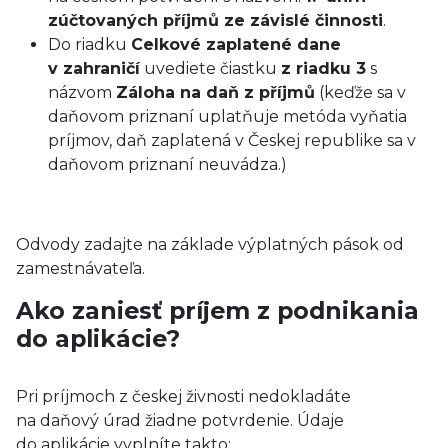
zúčtovaných příjmů ze závislé činnosti
.
Do riadku
Celkové zaplatené dane
v zahraničí
uvediete čiastku
z riadku 3
s
názvom
Záloha na daň z příjmů
(keďže sa v
daňovom priznaní uplatňuje metóda vyňatia
príjmov, daň zaplatená v Českej republike sa v
daňovom priznaní neuvádza.)
Odvody zadajte na základe výplatných pások od
zamestnávateľa.
Ako zaniesť príjem z podnikania
do aplikácie?
Pri príjmoch z českej živnosti nedokladáte
na daňový úrad žiadne potvrdenie. Údaje
do aplikácie vyplníte takto: