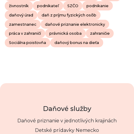
živnostník
podnikateľ
SZČO
podnikanie
daňový úrad
daň z príjmu fyzických osôb
zamestnanec
daňové priznanie elektronicky
práca v zahraničí
právnická osoba
zahraničie
Sociálna poisťovňa
daňový bonus na dieťa
Daňové služby
Daňové priznanie v jednotlivých krajinách
Detské prídavky Nemecko