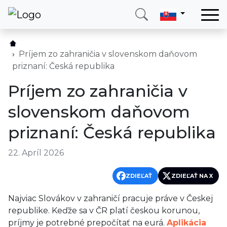
Domov
Služby
Príjem zo zahraničia v slovenskom daňovom
priznaní: Česká republika
Krajina
Príjem zo zahraničia v
O nás
slovenskom daňovom
Blog
priznaní: Česká republika
Kontakt
22. Apríl 2026
Zavolajte mi
Prihlásiť sa
ZDIEĽAŤ
ZDIEĽAŤ NA X
Najviac Slovákov v zahraničí pracuje práve v Českej
republike. Keďže sa v ČR platí českou korunou,
príjmy je potrebné prepočítať na eurá.
Aplikácia