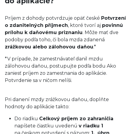
do aplikácie?
Príjem z dohody potvrdzuje opäť české
Potvrzení
o zdanitelných příjmech
, ktoré tvorí aj
povinnú
prílohu k daňovému priznaniu
. Môže mať dve
podoby podľa toho, či bola mzda zdanená
zrážkovou alebo zálohovou daňou
.*
*V prípade, že zamestnávateľ danil mzdu
zálohovou daňou, postupujte podľa bodu Ako
zaniesť príjem zo zamestnania do aplikácie.
Potvrdenie sa v ničom nelíši.
Pri danení mzdy zrážkovou daňou, doplňte
hodnoty do aplikácie takto:
Do riadku
Celkový príjem zo zahraničia
napíšete čiastku uvedenú
v riadku 1
na českom potvrdení s názvom:
1. úhrn