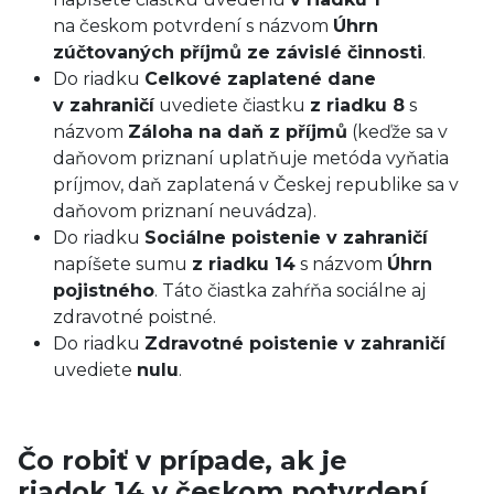
na českom potvrdení s názvom
Úhrn
zúčtovaných příjmů ze závislé činnosti
.
Do riadku
Celkové zaplatené dane
v zahraničí
uvediete čiastku
z riadku 8
s
názvom
Záloha na daň z příjmů
(keďže sa v
daňovom priznaní uplatňuje metóda vyňatia
príjmov, daň zaplatená v Českej republike sa v
daňovom priznaní neuvádza).
Do riadku
Sociálne poistenie v zahraničí
napíšete sumu
z riadku 14
s názvom
Úhrn
pojistného
. Táto čiastka zahŕňa sociálne aj
zdravotné poistné.
Do riadku
Zdravotné poistenie v zahraničí
uvediete
nulu
.
Čo robiť v prípade, ak je
riadok 14 v českom potvrdení