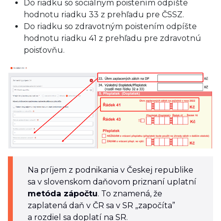
Do riadku so sociálnym poistením odpíšte
hodnotu riadku 33 z prehľadu pre ČSSZ.
Do riadku so zdravotným poistením odpíšte
hodnotu riadku 41 z prehľadu pre zdravotnú
poisťovňu.
Na príjem z podnikania v Českej republike
sa v slovenskom daňovom priznaní uplatní
metóda zápočtu
. To znamená, že
zaplatená daň v ČR sa v SR „započíta”
a rozdiel sa doplatí na SR.