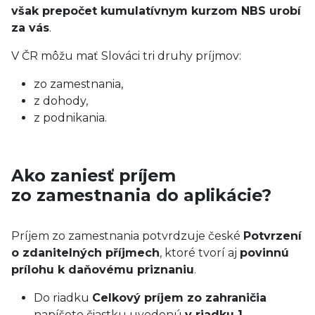
však prepočet kumulatívnym kurzom NBS urobí
za vás
.
V ČR môžu mať Slováci tri druhy príjmov:
zo zamestnania,
z dohody,
z podnikania.
Ako zaniesť príjem
zo zamestnania do aplikácie?
Príjem zo zamestnania potvrdzuje české
Potvrzení
o zdanitelných příjmech
, ktoré tvorí aj
povinnú
prílohu k daňovému priznaniu
.
Do riadku
Celkový príjem zo zahraničia
napíšete čiastku uvedenú
v riadku 1