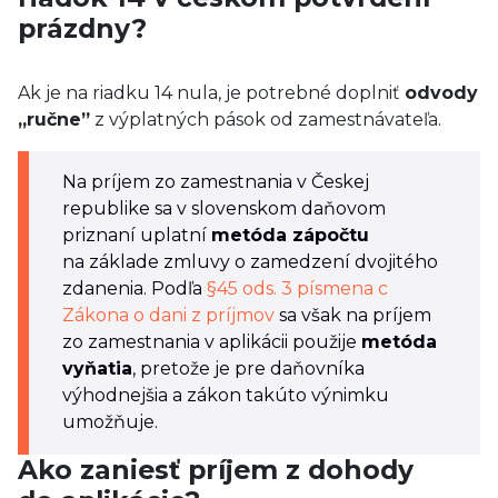
prázdny?
Ak je na riadku 14 nula, je potrebné doplniť
odvody
„ručne”
z výplatných pások od zamestnávateľa.
Na príjem zo zamestnania v Českej
republike sa v slovenskom daňovom
priznaní uplatní
metóda zápočtu
na základe zmluvy o zamedzení dvojitého
zdanenia. Podľa
§45 ods. 3 písmena c
Zákona o dani z príjmov
sa však na príjem
zo zamestnania v aplikácii použije
metóda
vyňatia
, pretože je pre daňovníka
výhodnejšia a zákon takúto výnimku
umožňuje.
Ako zaniesť príjem z dohody