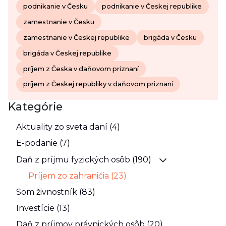
podnikanie v Česku
podnikanie v Českej republike
zamestnanie v Česku
zamestnanie v Českej republike
brigáda v Česku
brigáda v Českej republike
príjem z Česka v daňovom priznaní
príjem z Českej republiky v daňovom priznaní
Kategórie
Aktuality zo sveta daní (4)
E-podanie (7)
Daň z príjmu fyzických osôb (190)
Príjem zo zahraničia (23)
Som živnostník (83)
Investície (13)
Daň z príjmov právnických osôb (20)