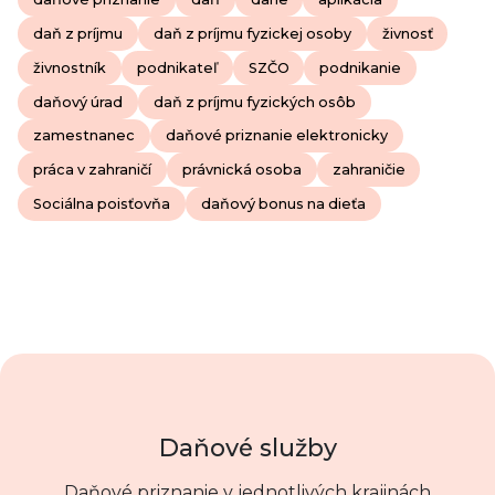
daň z príjmu
daň z príjmu fyzickej osoby
živnosť
živnostník
podnikateľ
SZČO
podnikanie
daňový úrad
daň z príjmu fyzických osôb
zamestnanec
daňové priznanie elektronicky
práca v zahraničí
právnická osoba
zahraničie
Sociálna poisťovňa
daňový bonus na dieťa
Daňové služby
Daňové priznanie v jednotlivých krajinách