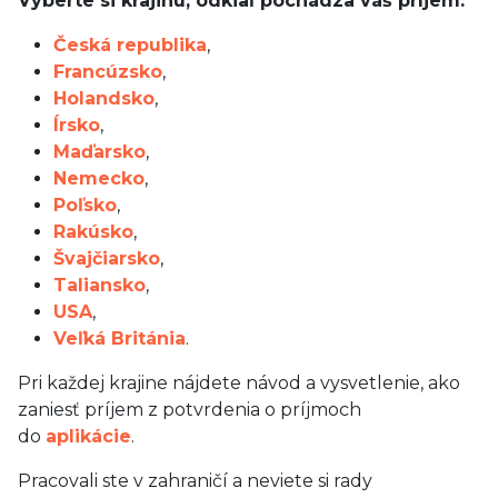
Vyberte si krajinu, odkiaľ pochádza váš príjem:
Česká republika
,
Francúzsko
,
Holandsko
,
Írsko
,
Maďarsko
,
Nemecko
,
Poľsko
,
Rakúsko
,
Švajčiarsko
,
Taliansko
,
USA
,
Veľká Británia
.
Pri každej krajine nájdete návod a vysvetlenie, ako
zaniesť príjem z potvrdenia o príjmoch
do
aplikácie
.
Pracovali ste v zahraničí a neviete si rady