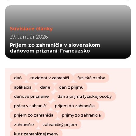
Súvisiace články
29. Január 2026
Príjem zo zahraničia v slovenskom
daňovom priznaní: Francúzsko
daň
rezident v zahraničí
fyzická osoba
aplikácia
dane
daň z príjmu
daňové priznanie
daň z príjmu fyzickej osoby
práca v zahraničí
príjem do zahraničia
príjem zo zahraničia
príjmy zo zahraničia
zahraničie
zahraničný príjem
kurz zahraničnej meny