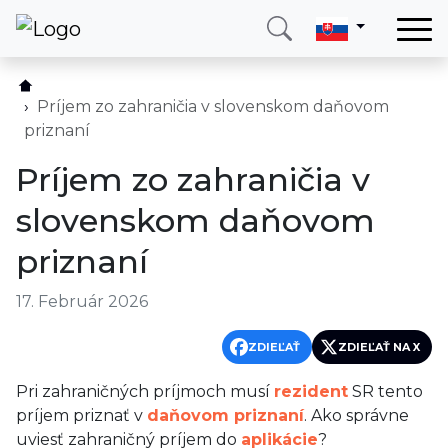
Domov
Služby
Príjem zo zahraničia v slovenskom daňovom
priznaní
Krajina
Príjem zo zahraničia v
O nás
slovenskom daňovom
Blog
priznaní
Kontakt
17. Február 2026
Zavolajte mi
Prihlásiť sa
ZDIEĽAŤ
ZDIEĽAŤ NA X
Pri zahraničných príjmoch musí
rezident
SR tento
príjem priznať v
daňovom priznaní
. Ako správne
uviesť zahraničný príjem do
aplikácie
?