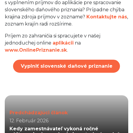
s vyplnením príjmov do aplikácie pre spracovanie
slovenského daňového priznania? Prípadne chýba
krajina zdroja príjmov v zozname?
Kontaktujte nás
,
zoznam krajín radi rozšírime.
Príjem zo zahraničia si spracujete v našej
jednoduchej online
aplikácii
na
www.OnlinePriznanie.sk
.
Vyplniť slovenské daňové priznanie
Predchádzajúci článok
12. Február 2026
Kedy zamestnávateľ vykoná ročné