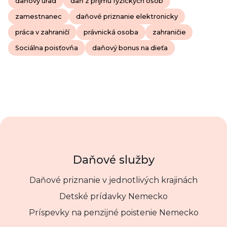
daňový úrad
daň z príjmu fyzických osôb
zamestnanec
daňové priznanie elektronicky
práca v zahraničí
právnická osoba
zahraničie
Sociálna poisťovňa
daňový bonus na dieťa
Daňové služby
Daňové priznanie v jednotlivých krajinách
Detské prídavky Nemecko
Príspevky na penzijné poistenie Nemecko