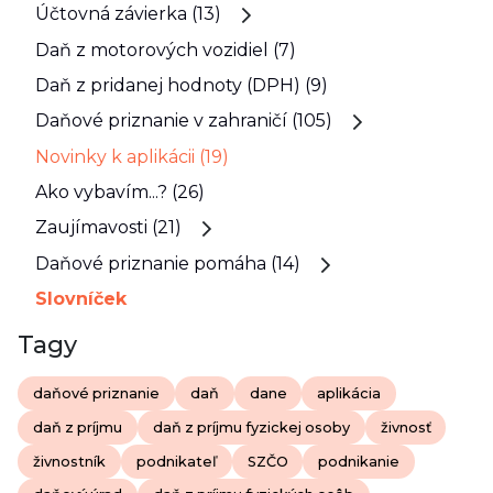
Účtovná závierka (13)
Daň z motorových vozidiel (7)
Daň z pridanej hodnoty (DPH) (9)
Daňové priznanie v zahraničí (105)
Novinky k aplikácii (19)
Ako vybavím...? (26)
Zaujímavosti (21)
Daňové priznanie pomáha (14)
Slovníček
Tagy
daňové priznanie
daň
dane
aplikácia
daň z príjmu
daň z príjmu fyzickej osoby
živnosť
živnostník
podnikateľ
SZČO
podnikanie