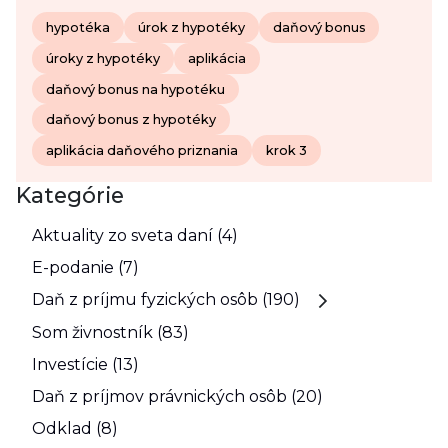
hypotéka
úrok z hypotéky
daňový bonus
úroky z hypotéky
aplikácia
daňový bonus na hypotéku
daňový bonus z hypotéky
aplikácia daňového priznania
krok 3
Kategórie
Aktuality zo sveta daní (4)
E-podanie (7)
Daň z príjmu fyzických osôb (190)
Som živnostník (83)
Investície (13)
Daň z príjmov právnických osôb (20)
Odklad (8)