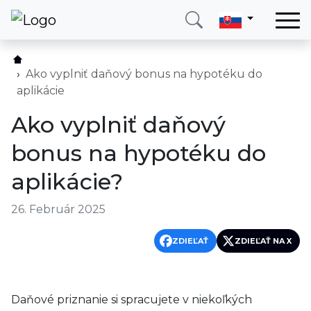
Domov
Služby
Ako vyplniť daňový bonus na hypotéku do
aplikácie
Krajina
Ako vyplniť daňový
O nás
bonus na hypotéku do
Blog
aplikácie?
Kontakt
26. Február 2025
Zavolajte mi
Prihlásiť sa
ZDIEĽAŤ
ZDIEĽAŤ NA X
Daňové priznanie si spracujete v niekoľkých