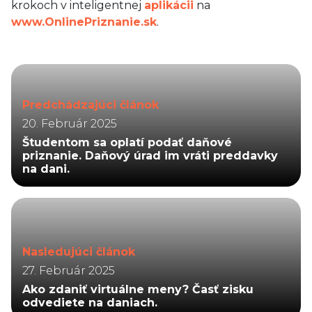
krokoch v inteligentnej
aplikácii
na
www.OnlinePriznanie.sk
.
Predchádzajúci článok
20. Február 2025
Študentom sa oplatí podať daňové
priznanie. Daňový úrad im vráti preddavky
na dani.
Nasledujúci článok
27. Február 2025
Ako zdaniť virtuálne meny? Časť zisku
odvediete na daniach.