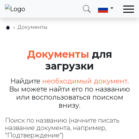
Документы
Документы для загрузки
Позвоните мне
Войти
Документы
для
Телефон
Электронная почта
+38 (066) 002 90 99
ukraine@neotax.eu
загрузки
Найдите
необходимый документ
.
Вы можете найти его по названию
или воспользоваться поиском
внизу.
Поиск по названию (начните писать
название документа, например,
"Подтверждение")