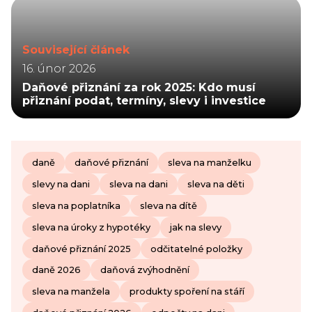
Související článek
16. únor 2026
Daňové přiznání za rok 2025: Kdo musí
přiznání podat, termíny, slevy i investice
daně
daňové přiznání
sleva na manželku
slevy na dani
sleva na dani
sleva na děti
sleva na poplatníka
sleva na dítě
sleva na úroky z hypotéky
jak na slevy
daňové přiznání 2025
odčitatelné položky
daně 2026
daňová zvýhodnění
sleva na manžela
produkty spoření na stáří