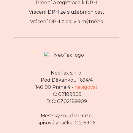
Plnění a registrace k DPH
Vrácení DPH ze služebních cest
Vrácení DPH z paliv a mýtného
NeoTax s. r. o.
Pod Děkankou 1694/4
140 00 Praha 4 -
navigovat
IČ: 02189909
DIČ: CZ02189909
Městský soud v Praze,
spisová značka: C 215906