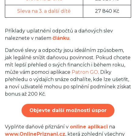
Sleva na 3. a další dítě
27 840 Kč
Příklady uplatnění odpočtů a daňových slev
naleznete v našem
článku
.
Daňové slevy a odpočty jsou ideálním způsobem,
jak legálně snížit daňovou povinnost. Pokud chcete
mít lepší přehled o svých financích i během roku,
může vám pomoci aplikace
Patron GO
. Díky
přehledu o výdajích snáze odhalíte, kde lze ušetřit,
a noví uživatelé mohou po splnění podmínek získat
bonus až 200 Kč.
Objevte další možnosti úspor
Vyplňte daňové přiznání v
online aplikaci
na
www.OnlinePriznani.cz
, která zohlední všechny