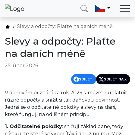
Domů
Slevy a odpočty: Plaťte na daních méně
Služby
Slevy a odpočty: Plaťte
Země
na daních méně
O nás
25. únor 2026
Blog
Kontakt
SDÍLET
SDÍLET NA X
V daňovém přiznání za rok 2025 si můžete uplatnit
Zavolejte mi
Přihlásit se
různé odpočty a snížit si tak daňovou povinnost.
Jedná se o odčitatelné položky a slevy na dani,
které fungují na odlišném principu.
1. Odčitatelné položky
: snižují základ daně, tedy
částku, ze které se vypočítává daň z příjmu. Mezi