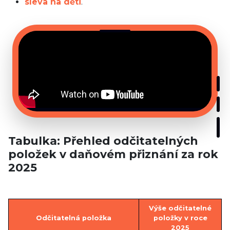
sleva na děti
.
Tabulka: Přehled odčitatelných
položek v daňovém přiznání za rok
2025
Výše odčitatelné
Odčitatelná položka
položky v roce
2025