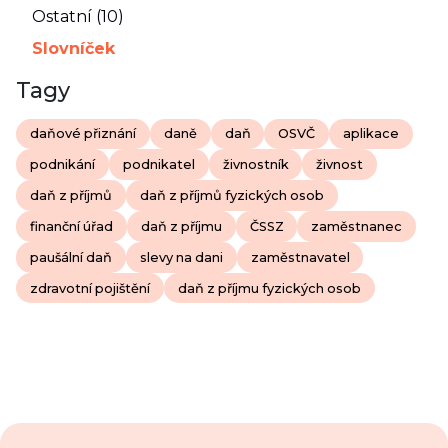
Ostatní (10)
Slovníček
Tagy
daňové přiznání
daně
daň
OSVČ
aplikace
podnikání
podnikatel
živnostník
živnost
daň z příjmů
daň z příjmů fyzických osob
finanční úřad
daň z příjmu
ČSSZ
zaměstnanec
paušální daň
slevy na dani
zaměstnavatel
zdravotní pojištění
daň z příjmu fyzických osob