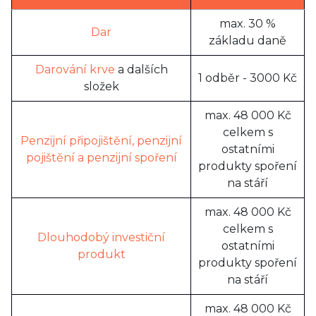
max. 30 %
Dar
základu daně
Darování krve
a dalších
1 odběr - 3000 Kč
složek
max. 48 000 Kč
celkem s
Penzijní připojištění, penzijní
ostatními
pojištění a penzijní spoření
produkty spoření
na stáří
max. 48 000 Kč
celkem s
Dlouhodobý investiční
ostatními
produkt
produkty spoření
na stáří
max. 48 000 Kč