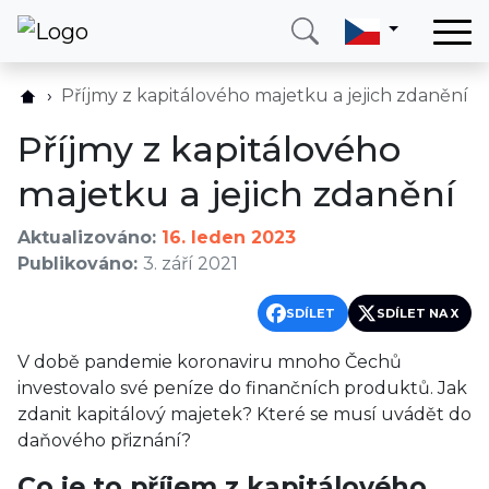
Domů
Příjmy z kapitálového majetku a jejich zdanění
Služby
Příjmy z kapitálového
Země
majetku a jejich zdanění
O nás
Aktualizováno:
16. leden 2023
Blog
Publikováno:
3. září 2021
Kontakt
SDÍLET
SDÍLET NA X
Zavolejte mi
Přihlásit se
V době pandemie koronaviru mnoho Čechů
investovalo své peníze do finančních produktů. Jak
zdanit kapitálový majetek? Které se musí uvádět do
daňového přiznání?
Co je to příjem z kapitálového