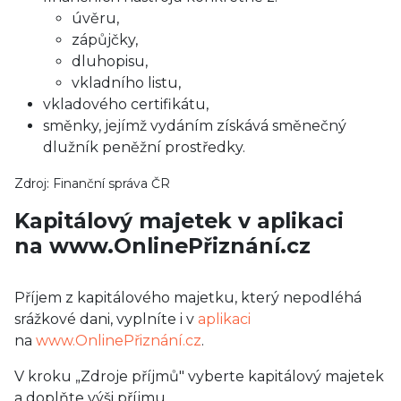
úvěru,
zápůjčky,
dluhopisu,
vkladního listu,
vkladového certifikátu,
směnky, jejímž vydáním získává směnečný
dlužník peněžní prostředky.
Zdroj: Finanční správa ČR
Kapitálový majetek v aplikaci
na www.OnlinePřiznání.cz
Příjem z kapitálového majetku, který nepodléhá
srážkové dani, vyplníte i v
aplikaci
na
www.OnlinePřiznání.cz
.
V kroku „Zdroje příjmů" vyberte kapitálový majetek
a doplňte výši příjmu.