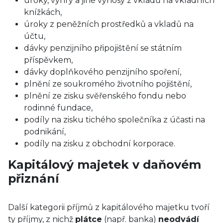
úroky, výhry a jiné výnosy z vkladů na vkladních
knížkách,
úroky z peněžních prostředků a vkladů na
účtu,
dávky penzijního připojištění se státním
příspěvkem,
dávky doplňkového penzijního spoření,
plnění ze soukromého životního pojištění,
plnění ze zisku svěřenského fondu nebo
rodinné fundace,
podíly na zisku tichého společníka z účasti na
podnikání,
podíly na zisku z obchodní korporace.
Kapitálový majetek v daňovém
přiznání
Další kategorii příjmů z kapitálového majetku tvoří
ty příjmy, z nichž
plátce
(např. banka)
neodvádí