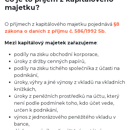
majetku?
O příjmech z kapitálového majetku pojednává
§8
zákona o daních z příjmu č. 586/1992 Sb.
Mezi kapitálový majetek zařazujeme
:
podíly na zisku obchodní korporace,
úroky z držby cenných papírů,
podíly na zisku tichého společníka z účasti na
podnikání,
úroky, výhry a jiné výnosy z vkladů na vkladních
knížkách,
úroky z peněžních prostředků na účtu, který
není podle podmínek toho, kdo účet vede,
určen k podnikání,
výnos z jednorázového peněžitého vkladu v
bance,