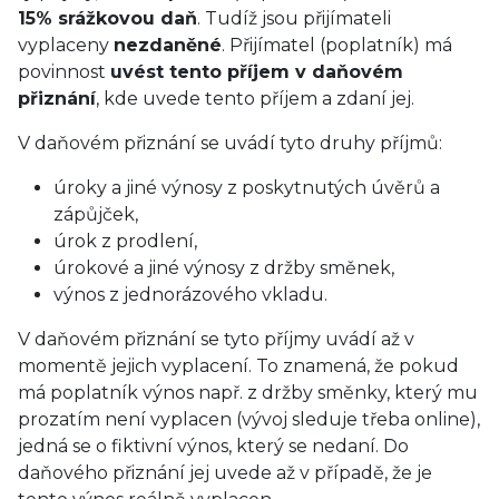
15% srážkovou daň
. Tudíž jsou přijímateli
vyplaceny
nezdaněné
. Přijímatel (poplatník) má
povinnost
uvést tento příjem v daňovém
přiznání
, kde uvede tento příjem a zdaní jej.
V daňovém přiznání se uvádí tyto druhy příjmů:
úroky a jiné výnosy z poskytnutých úvěrů a
zápůjček,
úrok z prodlení,
úrokové a jiné výnosy z držby směnek,
výnos z jednorázového vkladu.
V daňovém přiznání se tyto příjmy uvádí až v
momentě jejich vyplacení. To znamená, že pokud
má poplatník výnos např. z držby směnky, který mu
prozatím není vyplacen (vývoj sleduje třeba online),
jedná se o fiktivní výnos, který se nedaní. Do
daňového přiznání jej uvede až v případě, že je