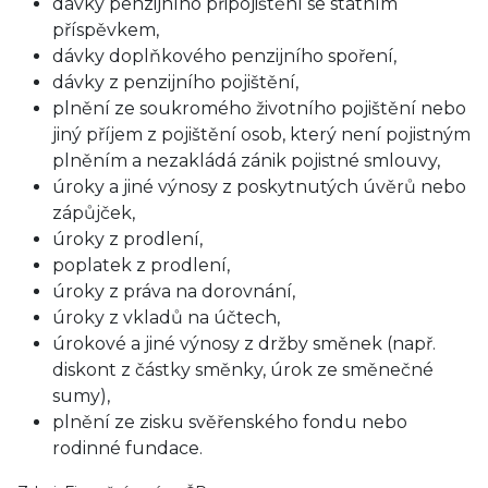
dávky penzijního připojištění se státním
příspěvkem,
dávky doplňkového penzijního spoření,
dávky z penzijního pojištění,
plnění ze soukromého životního pojištění nebo
jiný příjem z pojištění osob, který není pojistným
plněním a nezakládá zánik pojistné smlouvy,
úroky a jiné výnosy z poskytnutých úvěrů nebo
zápůjček,
úroky z prodlení,
poplatek z prodlení,
úroky z práva na dorovnání,
úroky z vkladů na účtech,
úrokové a jiné výnosy z držby směnek (např.
diskont z částky směnky, úrok ze směnečné
sumy),
plnění ze zisku svěřenského fondu nebo
rodinné fundace.