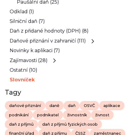
Paušální daň (25)
Odklad (1)
Silniční daň (7)
Daň z přidané hodnoty (DPH) (8)
Daňové přiznání v zahraničí (111)
Novinky k aplikaci (7)
Zajímavosti (28)
Ostatní (10)
Slovníček
Tagy
daňové přiznání
daně
daň
OSVČ
aplikace
podnikání
podnikatel
živnostník
živnost
daň z příjmů
daň z příjmů fyzických osob
finanční úřad
daň z příjmu
ČSSZ
zaměstnanec