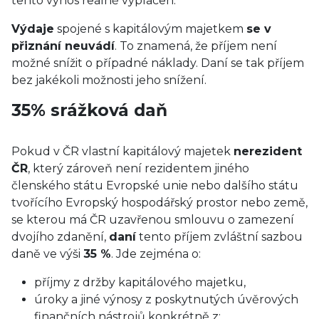
tento výnos reálně vyplacen.
Výdaje
spojené s kapitálovým majetkem
se v
přiznání neuvádí
. To znamená, že příjem není
možné snížit o případné náklady. Daní se tak příjem
bez jakékoli možnosti jeho snížení.
35% srážková daň
Pokud v ČR vlastní kapitálový majetek
nerezident
ČR
, který zároveň není rezidentem jiného
členského státu Evropské unie nebo dalšího státu
tvořícího Evropský hospodářský prostor nebo země,
se kterou má ČR uzavřenou smlouvu o zamezení
dvojího zdanění,
daní
tento příjem zvláštní sazbou
daně ve výši
35 %
. Jde zejména o:
příjmy z držby kapitálového majetku,
úroky a jiné výnosy z poskytnutých úvěrových
finančních nástrojů konkrétně z: