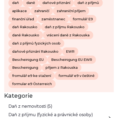
daň
daně
daňové přiznání
daň z příjmů
aplikace
zahraničí
zahraniční příjem
finanční úřad
zaměstnanec
formulář E9
daň Rakousko
daň z příjmu Rakousko
daně Rakousko
vrácení daně z Rakouska
daň z příjmů fyzických osob
daňové přiznání Rakousko
EWR
Bescheinigung EU
Bescheinigung EU EWR
Bescheinigung
příjem z Rakouska
fromulář e9 ke stažení
formulář e9 v češtině
formular e9 Österreich
Kategorie
Daň z nemovitosti (5)
Daň z příjmu (fyzické a právnické osoby)