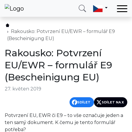
Domů
Služby
Rakousko: Potvrzení EU/EWR – formulář E9
(Bescheinigung EU)
Země
Rakousko: Potvrzení
O nás
EU/EWR – formulář E9
Blog
(Bescheinigung EU)
Kontakt
27. květen 2019
Zavolejte mi
Přihlásit se
SDÍLET
SDÍLET NA X
Potvrzení EU, EWR či E9 – to vše označuje jeden a
ten samý dokument. K čemu je tento formulář
potřeba?