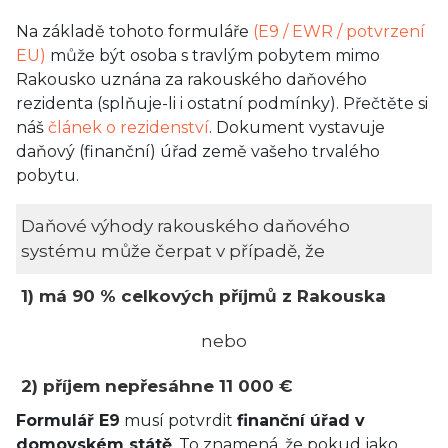
Na základě tohoto formuláře
(E9 / EWR / potvrzení
EU)
může být osoba s travlým pobytem mimo
Rakousko uznána za rakouského daňového
rezidenta (splňuje-li i ostatní podmínky). Přečtěte si
náš
článek o rezidenství
. Dokument vystavuje
daňový (finanční) úřad země vašeho trvalého
pobytu.
Daňové výhody rakouského daňového
systému může čerpat v případě, že
1) má 90 % celkových příjmů z Rakouska
nebo
2)
příjem nepřesáhne 11 000 €
Formulář E9
musí potvrdit
finanční úřad v
domovském státě
. To znamená, že pokud jako