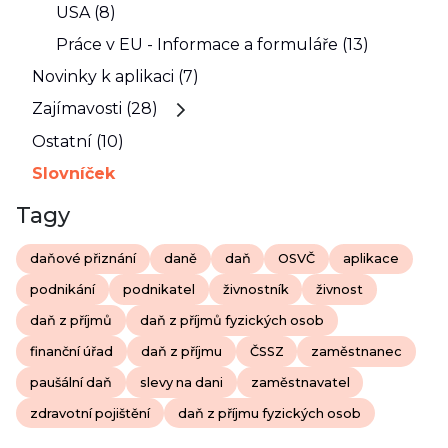
USA (8)
Práce v EU - Informace a formuláře (13)
Novinky k aplikaci (7)
Zajímavosti (28)
Ostatní (10)
Slovníček
Tagy
daňové přiznání
daně
daň
OSVČ
aplikace
podnikání
podnikatel
živnostník
živnost
daň z příjmů
daň z příjmů fyzických osob
finanční úřad
daň z příjmu
ČSSZ
zaměstnanec
paušální daň
slevy na dani
zaměstnavatel
zdravotní pojištění
daň z příjmu fyzických osob